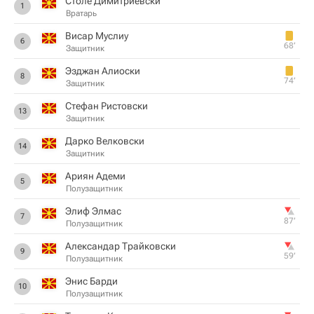
Столе Димитриевски
1
Вратарь
Висар Муслиу
6
68‎’‎
Защитник
Эзджан Алиоски
8
74‎’‎
Защитник
Стефан Ристовски
13
Защитник
Дарко Велковски
14
Защитник
Ариян Адеми
5
Полузащитник
Элиф Элмас
7
87‎’‎
Полузащитник
Александар Трайковски
9
59‎’‎
Полузащитник
Энис Барди
10
Полузащитник