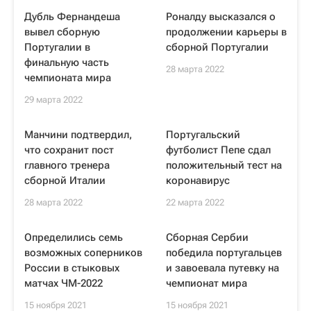
Дубль Фернандеша
Роналду высказался о
вывел сборную
продолжении карьеры в
Португалии в
сборной Португалии
финальную часть
28 марта 2022
чемпионата мира
29 марта 2022
Манчини подтвердил,
Португальский
что сохранит пост
футболист Пепе сдал
главного тренера
положительный тест на
сборной Италии
коронавирус
28 марта 2022
22 марта 2022
Определились семь
Сборная Сербии
возможных соперников
победила португальцев
России в стыковых
и завоевала путевку на
матчах ЧМ-2022
чемпионат мира
15 ноября 2021
15 ноября 2021