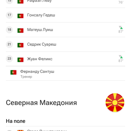
Рафаэл Леау
15
76‎’‎
Гонсалу Гедеш
17
Матеуш Луиш
18
87‎’‎
Седрик Суареш
21
Жуан Феликс
23
87‎’‎
Фернанду Сантуш
Тренер
Северная Македония
На поле