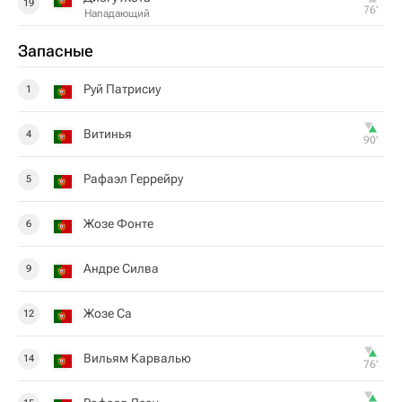
19
76‎’‎
Нападающий
Запасные
Руй Патрисиу
1
Витинья
4
90‎’‎
Рафаэл Геррейру
5
Жозе Фонте
6
Андре Силва
9
Жозе Са
12
Вильям Карвалью
14
76‎’‎