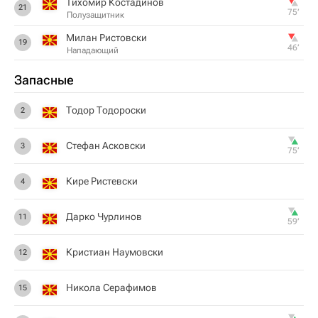
Тихомир Костадинов
21
75‎’‎
Полузащитник
Милан Ристовски
19
46‎’‎
Нападающий
Запасные
Тодор Тодороски
2
Стефан Асковски
3
75‎’‎
Кире Ристевски
4
Дарко Чурлинов
11
59‎’‎
Кристиан Наумовски
12
Никола Серафимов
15