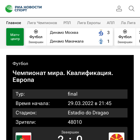
Главное
Лига Чемпионов
РПЛ
Лига Европы
АПЛ
Ла Лига
3
Динамо Москва
Матч-
Футбол
Футбол
центр
1
Динамо Махачкала
Завершен
Завершен
Футбол
Чемпионат мира. Квалификация.
Европа
Тур:
final
Время начала:
29.03.2022 в 21:45
Стадион:
Estadio do Dragao
Зрители:
48010
Завершен