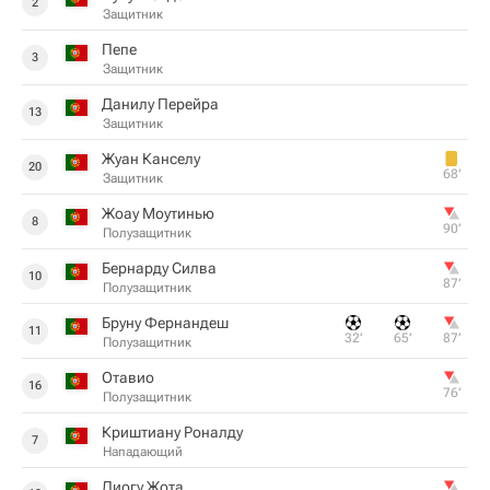
2
Защитник
Пепе
3
Защитник
Данилу Перейра
13
Защитник
Жуан Канселу
20
68‎’‎
Защитник
Жоау Моутинью
8
90‎’‎
Полузащитник
Бернарду Силва
10
87‎’‎
Полузащитник
Бруну Фернандеш
11
32‎’‎
65‎’‎
87‎’‎
Полузащитник
Отавио
16
76‎’‎
Полузащитник
Криштиану Роналду
7
Нападающий
Диогу Жота