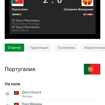
2
:
0
Португалия
Северная Македония
32‎’‎
Бруну Фернандеш
(
Криштиану Роналду
)
65‎’‎
Бруну Фернандеш
(
Диогу Жота
)
О матче
Трансляция
Статистика
Новости ком
Португалия
На поле
Диогу Кошта
22
Вратарь
Нуну Мендеш