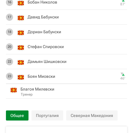
Бобан Николов
16
87‎’‎
Давид Бабунски
17
Дориан Бабунски
18
Стефан Спировски
20
Дамьян Шишковски
22
Боян Миовски
23
46‎’‎
Благоя Милевски
Тренер
Общее
Португалия
Северная Македония