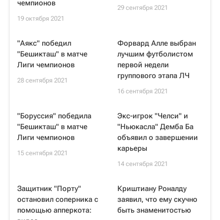
чемпионов
29 сентября 2021
19 октября 2021
"Аякс" победил
Форвард Алле выбран
"Бешикташ" в матче
лучшим футболистом
Лиги чемпионов
первой недели
группового этапа ЛЧ
28 сентября 2021
16 сентября 2021
"Боруссия" победила
Экс-игрок "Челси" и
"Бешикташ" в матче
"Ньюкасла" Демба Ба
Лиги чемпионов
объявил о завершении
карьеры
15 сентября 2021
14 сентября 2021
Защитник "Порту"
Криштиану Роналду
остановил соперника с
заявил, что ему скучно
помощью апперкота:
быть знаменитостью