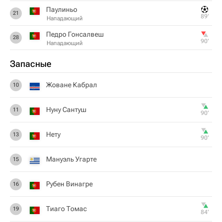
Паулиньо
21
89‎’‎
Нападающий
Педро Гонсалвеш
28
90‎’‎
Нападающий
Запасные
Жоване Кабрал
10
Нуну Сантуш
11
90‎’‎
Нету
13
90‎’‎
Мануэль Угарте
15
Рубен Винагре
16
Тиаго Томас
19
84‎’‎