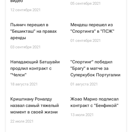
видео
05 сентября 2021
12 сентября 2021
Пьянич перешел в
Мендеш перешел из
"Бешикташ" на правах
"Спортинга" в "ПСЖ"
аренды
01 сентября 2021
03 сентября 2021
Нападающий Батшуайи
"Спортинг" победил
продлил контракт с
"Брагу" в матче за
"Челси"
Суперкубок Португалии
18 августа 2021
01 августа 2021
Криштиану Роналду
Жоао Марио подписал
назвал самый тяжелый
контракт с "Бенфикой"
момент в своей жизни
13 июля 2021
22 июля 2021