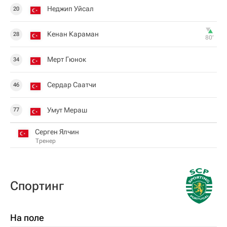
Неджип Уйсал
20
Кенан Караман
28
80‎’‎
Мерт Гюнок
34
Сердар Саатчи
46
Умут Мераш
77
Серген Ялчин
Тренер
Спортинг
На поле