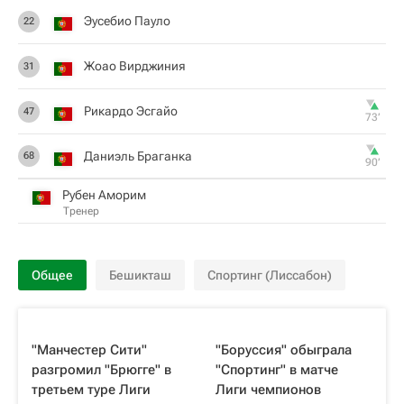
Эусебио Пауло
22
Жоао Вирджиния
31
Рикардо Эсгайо
47
73‎’‎
Даниэль Браганка
68
90‎’‎
Рубен Аморим
Тренер
Общее
Бешикташ
Спортинг (Лиссабон)
"Манчестер Сити"
"Боруссия" обыграла
разгромил "Брюгге" в
"Спортинг" в матче
третьем туре Лиги
Лиги чемпионов