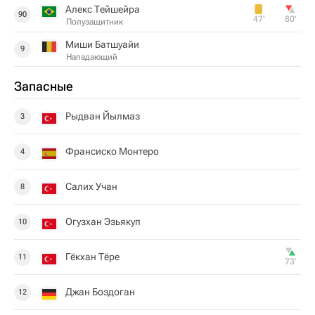
Алекс Тейшейра
90
47‎’‎
80‎’‎
Полузащитник
Миши Батшуайи
9
Нападающий
Запасные
Рыдван Йылмаз
3
Франсиско Монтеро
4
Салих Учан
8
Огузхан Эзьякуп
10
Гёкхан Тёре
11
73‎’‎
Джан Боздоган
12