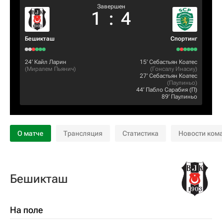
Завершен
1
:
4
Бешикташ
Спортинг
24‎’‎
Кайл Ларин
15‎’‎
Себастьян Коатес
(
Миралем Пьянич
)
(
Гонсалу Инасиу
)
27‎’‎
Себастьян Коатес
(
Паулиньо
)
44‎’‎
Пабло Сарабия
(П)
89‎’‎
Паулиньо
О матче
Трансляция
Статистика
Новости ком
Бешикташ
На поле