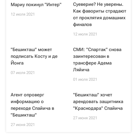
Суеверие? Не уверены.
Мариу покинул "Интер"
Как фавориты страдают
12 июля 2021
от проклятия домашних
финалов
12 июля 2021
"Бешикташ" может
СМИ: "Спартак" снова
подписать Косту и де
заинтересован в
Йонга
трансфере Адема
Ляйича
07 июля 2021
01 июля 2021
Агент опроверг
"Бешикташ" хочет
информацию о
арендовать защитника
переходе Спайича в
"Краснодара" Спайича
"Бешикташ"
27 июня 2021
27 июня 2021