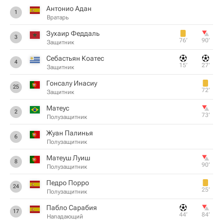
Антонио Адан
1
Вратарь
Зухаир Феддаль
3
76‎’‎
90‎’‎
Защитник
Себастьян Коатес
4
15‎’‎
27‎’‎
Защитник
Гонсалу Инасиу
25
72‎’‎
Защитник
Матеус
2
73‎’‎
Полузащитник
Жуан Палинья
6
Полузащитник
Матеуш Луиш
8
90‎’‎
Полузащитник
Педро Порро
24
25‎’‎
Полузащитник
Пабло Сарабия
17
44‎’‎
84‎’‎
Нападающий