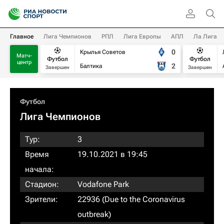
Главное
Лига Чемпионов
РПЛ
Лига Европы
АПЛ
Ла Лига
0
Крылья Советов
Матч-
Футбол
Футбол
центр
2
Балтика
Завершен
Завершен
Футбол
Лига Чемпионов
Тур:
3
Время
19.10.2021 в 19:45
начала:
Стадион:
Vodafone Park
Зрители:
22936 (Due to the Coronavirus
outbreak)