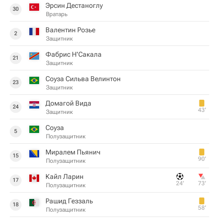
Эрсин Дестаноглу
30
Вратарь
Валентин Розье
2
Защитник
Фабрис Н'Сакала
21
Защитник
Соуза Сильва Велинтон
23
Защитник
Домагой Вида
24
43‎’‎
Защитник
Соуза
5
Полузащитник
Миралем Пьянич
15
90‎’‎
Полузащитник
Кайл Ларин
17
24‎’‎
73‎’‎
Полузащитник
Рашид Геззаль
18
58‎’‎
Полузащитник