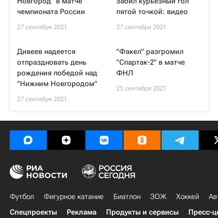
Новгород" в матче
забил курьезный гол
чемпионата России
пятой точкой: видео
27 сентября 2021
27 сентября 2021
Дивеев надеется
"Факел" разгромил
отпраздновать день
"Спартак-2" в матче
рождения победой над
ФНЛ
"Нижним Новгородом"
25 сентября 2021
27 сентября 2021
Футбол
Фигурное катание
Биатлон
ЗОЖ
Хоккей
Ав
Спецпроекты
Реклама
Продукты и сервисы
Пресс-ц