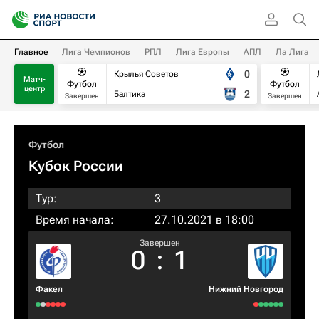
Главное
Лига Чемпионов
РПЛ
Лига Европы
АПЛ
Ла Лига
0
Крылья Советов
Матч-
Футбол
Футбол
центр
2
Балтика
Завершен
Завершен
Футбол
Кубок России
Тур:
3
Время начала:
27.10.2021 в 18:00
Завершен
0
:
1
Факел
Нижний Новгород