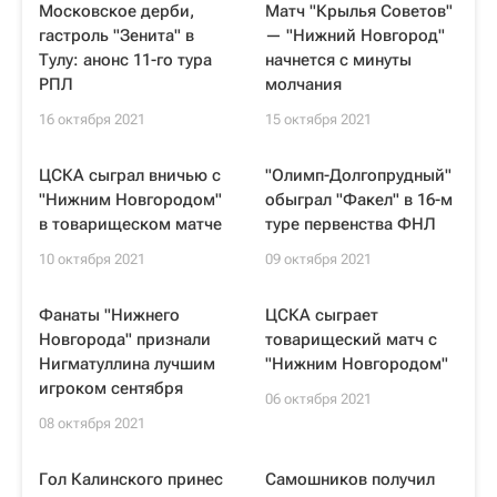
Московское дерби,
Матч "Крылья Советов"
гастроль "Зенита" в
— "Нижний Новгород"
Тулу: анонс 11-го тура
начнется с минуты
РПЛ
молчания
16 октября 2021
15 октября 2021
ЦСКА сыграл вничью с
"Олимп-Долгопрудный"
"Нижним Новгородом"
обыграл "Факел" в 16-м
в товарищеском матче
туре первенства ФНЛ
10 октября 2021
09 октября 2021
Фанаты "Нижнего
ЦСКА сыграет
Новгорода" признали
товарищеский матч с
Нигматуллина лучшим
"Нижним Новгородом"
игроком сентября
06 октября 2021
08 октября 2021
Гол Калинского принес
Самошников получил