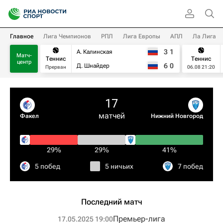
Главное
Лига Чемпионов
РПЛ
Лига Европы
АПЛ
Ла Лига
3
1
А. Калинская
Матч-
Теннис
Теннис
центр
6
0
Д. Шнайдер
Прерван
06.08 21:20
17
матчей
Факел
Нижний Новгород
29%
29%
41%
5 побед
5 ничьих
7 побед
Последний матч
Премьер-лига
17.05.2025 19:00