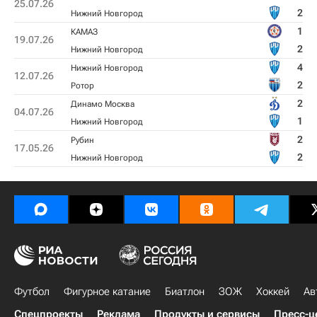
25.07.26
2
Нижний Новгород
1
КАМАЗ
19.07.26
2
Нижний Новгород
4
Нижний Новгород
12.07.26
2
Ротор
2
Динамо Москва
04.07.26
1
Нижний Новгород
2
Рубин
17.05.26
2
Нижний Новгород
Футбол
Фигурное катание
Биатлон
ЗОЖ
Хоккей
Ав
Спецпроекты
Реклама
Продукты и сервисы
Пресс-ц