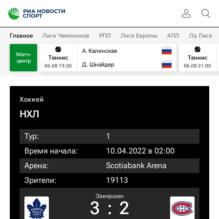
Главное
Лига Чемпионов
РПЛ
Лига Европы
АПЛ
Ла Лига
А. Калинская
Матч-
Теннис
Теннис
центр
Д. Шнайдер
06.08 19:30
06.08 21:00
Хоккей
НХЛ
Тур:
1
Время начала:
10.04.2022 в 02:00
Арена:
Scotiabank Arena
Зрители:
19113
Завершен
3
:
2