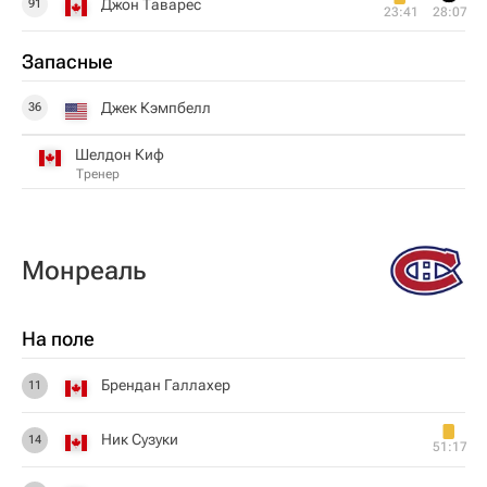
Джон Таварес
91
23:41
28:07
Запасные
Джек Кэмпбелл
36
Шелдон Киф
Тренер
Монреаль
На поле
Брендан Галлахер
11
Ник Сузуки
14
51:17