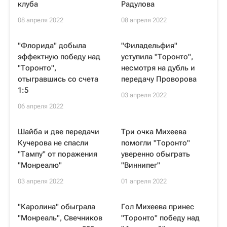
клуба
Радулова
08 апреля 2022
08 апреля 2022
"Флорида" добыла
"Филадельфия"
эффектную победу над
уступила "Торонто",
"Торонто",
несмотря на дубль и
отыгравшись со счета
передачу Проворова
1:5
03 апреля 2022
06 апреля 2022
Шайба и две передачи
Три очка Михеева
Кучерова не спасли
помогли "Торонто"
"Тампу" от поражения
уверенно обыграть
"Монреалю"
"Виннипег"
03 апреля 2022
01 апреля 2022
"Каролина" обыграла
Гол Михеева принес
"Монреаль", Свечников
"Торонто" победу над