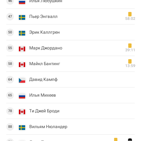
Илья Любушкин
46
Пьер Энгвалл
47
58:02
Эрик Каллгрен
50
Марк Джордано
55
39:11
Майкл Бантинг
58
13:59
Давид Кампф
64
Илья Михеев
65
Ти Джей Броди
78
Вильям Нюландер
88