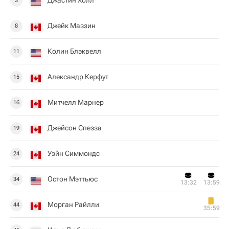
Джастин Холл
3
Джейк Маззин
8
Колин Блэквелл
11
Александр Керфут
15
Митчелл Марнер
16
Джейсон Спезза
19
Уэйн Симмондс
24
Остон Мэттьюс
34
13:32
13:59
Морган Райлли
44
35:59