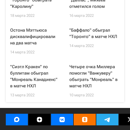
"Торонто" обыграть
"Даллас", Михеев
"Каролину"
отметился голом
18 марта 2022
16 марта 2022
Остона Мэттьюса
"Баффало" обыграл
дисквалифицировали
"Торонто" в матче НХЛ
на два матча
14 марта 2022
14 марта 2022
"Сиэтл Кракен" по
Четыре очка Миллера
буллитам обыграл
помогли "Ванкуверу"
"Монреаль Канадиенс"
обыграть "Монреаль" в
в матче НХЛ
матче НХЛ
13 марта 2022
10 марта 2022