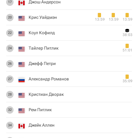
Джош Андерсон
17
Крис Уайдмэн
20
13:59
13:59
13:59
Коул Кофилд
22
38:03
Тайлер Питлик
24
51:01
Джефф Петри
26
Александр Романов
27
35:09
Кристиан Дворак
28
Рем Питлик
32
Джейк Аллен
34