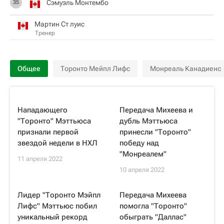
Сэмуэль Монтембо
35
Мартин Ст луис
Тренер
Общее
Торонто Мейпл Лифс
Монреаль Канадиенс
Нападающего
Передача Михеева и
"Торонто" Мэттьюса
дубль Мэттьюса
признали первой
принесли "Торонто"
звездой недели в НХЛ
победу над
"Монреалем"
11 апреля 2022
10 апреля 2022
Лидер "Торонто Мэйпл
Передача Михеева
Лифс" Мэттьюс побил
помогла "Торонто"
уникальный рекорд
обыграть "Даллас"