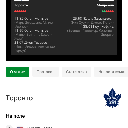
Торонто
Монреаль
13:32
Остон Мэттьюс
25:58
Жоэль Эдмундссон
(
Марк Джордано
,
Митчелл
(
Ник Сузуки
,
Джефф Петри
)
Марнер
)
38:03
Коул Кофилд
13:59
Остон Мэттьюс
(
Брендан Галлахер
,
Кристиан
(
Майкл Бантинг
,
Джастин
Дворак
)
Холл
)
28:07
Джон Таварес
(
Илья Михеев
,
Александр
Керфут
)
О матче
Протокол
Статистика
Новости коман
Торонто
На поле