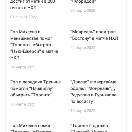
достиг отметки в 200
"Флоридой"
очков в НХЛ
28 марта 2022
01 апреля 2022
Гол Михеева в
"Монреаль" проиграл
меньшинстве помог
"Бостону" в матче НХЛ
"Торонто" обыграть
22 марта 2022
"Нью-Джерси" в матче
НХЛ
24 марта 2022
Гол и передача Тренина
"Даллас" в овертайме
помогли "Нэшвиллу"
одолел "Монреаль", у
обыграть "Торонто"
Радулова и Гурьянова
по ассисту
20 марта 2022
18 марта 2022
Гол Михеева помог
"Торонто" одолел