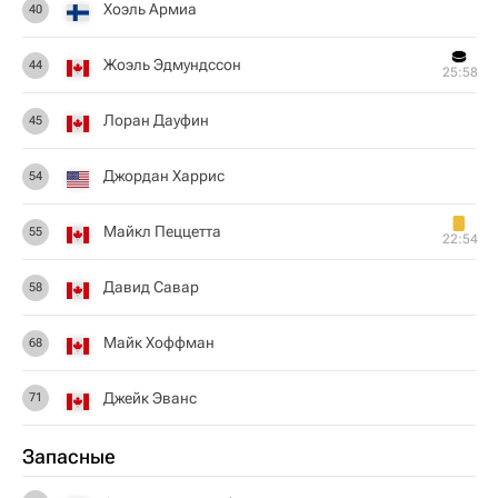
Хоэль Армиа
40
Жоэль Эдмундссон
44
25:58
Лоран Дауфин
45
Джордан Харрис
54
Майкл Пеццетта
55
22:54
Давид Савар
58
Майк Хоффман
68
Джейк Эванс
71
Запасные