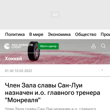
Политика
В мире
Экономика
Общество
Про
Матч-центр
Хоккей
01:42 10.02.2022
Член Зала славы Сан-Луи
назначен и.о. главного тренера
"Монреаля"
Член Зала славы Сан-Луи назначен и.о. главного