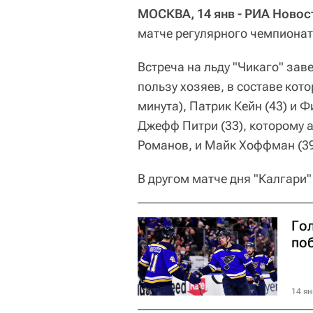
МОСКВА, 14 янв - РИА Новос
матче регулярного чемпионат
Встреча на льду "Чикаго" завер
пользу хозяев, в составе ко
минута), Патрик Кейн (43) и 
Джефф Питри (33), которому 
Романов, и Майк Хоффман (39
В другом матче дня "Калгари" 
Го
по
14 ян