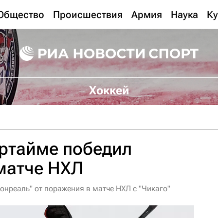
Общество
Происшествия
Армия
Наука
Ку
Хоккей
ертайме победил
матче НХЛ
онреаль" от поражения в матче НХЛ с "Чикаго"