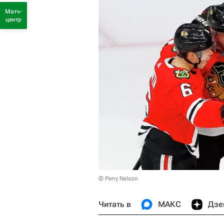
Матч-
центр
© Perry Nelson
Читать в
МАКС
Дзе