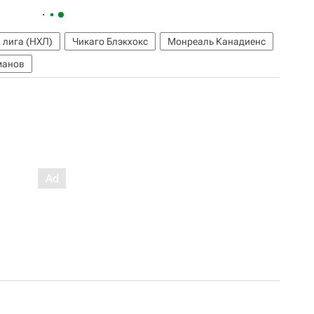
 лига (НХЛ)
Чикаго Блэкхокс
Монреаль Канадиенс
манов