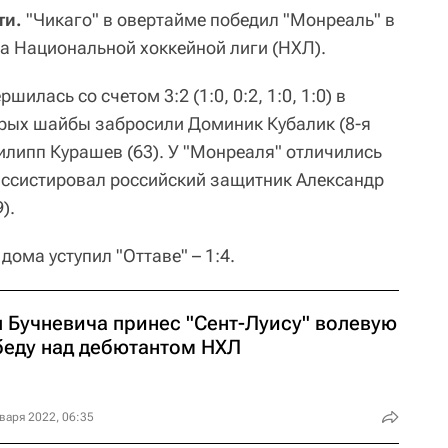
ти.
"Чикаго" в овертайме победил "Монреаль" в
а Национальной хоккейной лиги (НХЛ).
шилась со счетом 3:2 (1:0, 0:2, 1:0, 1:0) в
торых шайбы забросили Доминик Кубалик (8-я
Филипп Курашев (63). У "Монреаля" отличились
ассистировал российский защитник Александр
).
дома уступил "Оттаве" – 1:4.
л Бучневича принес "Сент-Луису" волевую
беду над дебютантом НХЛ
варя 2022, 06:35