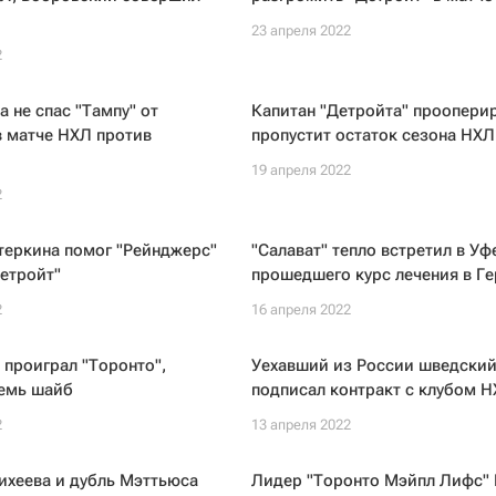
23 апреля 2022
2
а не спас "Тампу" от
Капитан "Детройта" проопери
в матче НХЛ против
пропустит остаток сезона НХЛ
19 апреля 2022
2
теркина помог "Рейнджерс"
"Салават" тепло встретил в Уф
етройт"
прошедшего курс лечения в Г
2
16 апреля 2022
 проиграл "Торонто",
Уехавший из России шведский
семь шайб
подписал контракт с клубом 
2
13 апреля 2022
ихеева и дубль Мэттьюса
Лидер "Торонто Мэйпл Лифс"