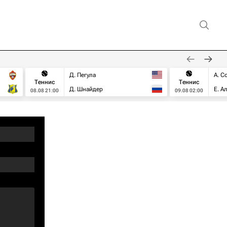
Д. Пегула
А. С
Теннис
Теннис
Д. Шнайдер
Е. А
08.08 21:00
09.08 02:00