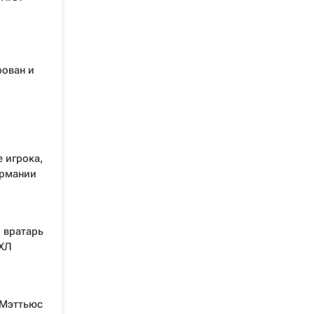
рован и
е игрока,
ермании
 вратарь
НХЛ
 Мэттьюс