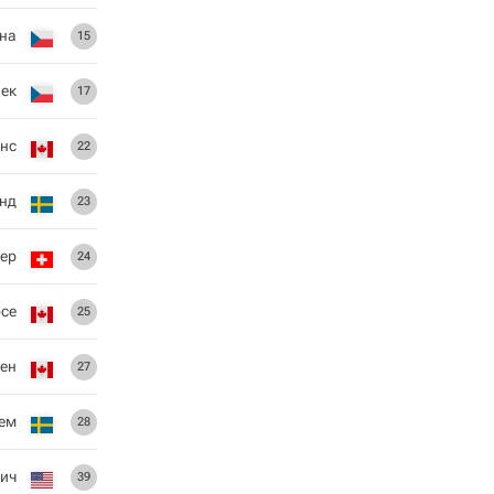
ана
15
ек
17
енс
22
нд
23
тер
24
осе
25
ен
27
рем
28
вич
39