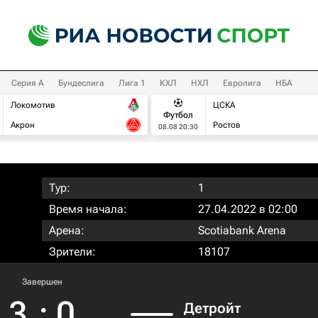
Серия А
Бундеслига
Лига 1
КХЛ
НХЛ
Евролига
НБА
Локомотив
ЦСКА
Футбол
Акрон
Ростов
08.08 20:30
Тур:
1
Время начала:
27.04.2022 в 02:00
Арена:
Scotiabank Arena
Зрители:
18107
Завершен
3
:
0
Детройт