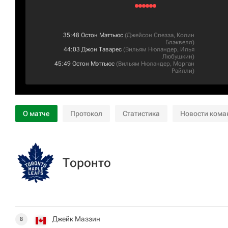
35:48
Остон Мэттьюс
(
Джейсон Спезза
,
Колин
Блэквелл
)
44:03
Джон Таварес
(
Вильям Нюландер
,
Илья
Любушкин
)
45:49
Остон Мэттьюс
(
Вильям Нюландер
,
Морган
Райлли
)
О матче
Протокол
Статистика
Новости кома
Торонто
Джейк Маззин
8