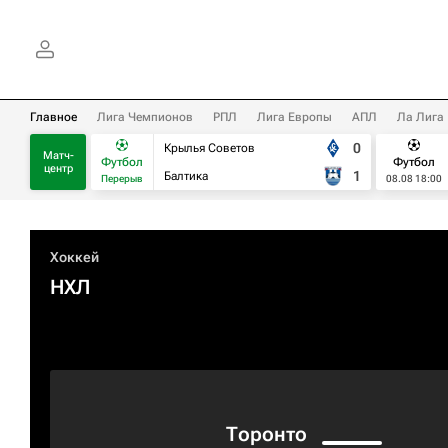
Главное
Лига Чемпионов
РПЛ
Лига Европы
АПЛ
Ла Лига
0
Крылья Советов
Матч-
Футбол
Футбол
центр
1
Балтика
Перерыв
08.08 18:00
Хоккей
НХЛ
Торонто