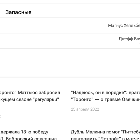
Запасные
Магнус Хелльб
Джефф Бл
оронто" Мэттьюс забросил
"Надеюсь, он в порядке": врат
екущем сезоне "регулярки"
"Торонто" — о травме Овечки
25 апреля 2022
2
одержала 13-ю победу
Дубль Малкина помог "Питтсбу
ХЛ, Бобровский совершил
разгромить "Детройт" в матче