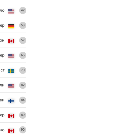
ло
42
ер
53
сон
57
ер
65
ист
70
ли
82
ви
84
нер
89
но
90