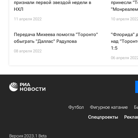
признали первой звездой недели в
принесли "Т
НХЛ
"Монреалем
11 апреля 2022
10 апреля 202
Передача Михеева помогла "Торонто"
"Флорида" 
обыграть "Даллас" Радулова
над "Торонт
1:5
08 апреля 2022
06 апреля 202
Футбол
Фигурное катание
Б
Спецпроекты
Рекла
Версия 2023.1 Beta