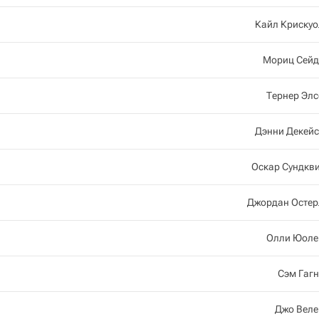
Кайл Крискуо
Мориц Сейд
Тернер Эл
Дэнни Декейс
Оскар Сундкв
Джордан Остер
Олли Юоле
Сэм Гаг
Джо Веле