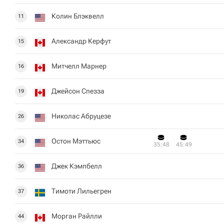
Колин Блэквелл
11
Александр Керфут
15
Митчелл Марнер
16
Джейсон Спезза
19
Николас Абруцезе
26
Остон Мэттьюс
34
35:48
45:49
Джек Кэмпбелл
36
Тимоти Лильегрен
37
Морган Райлли
44