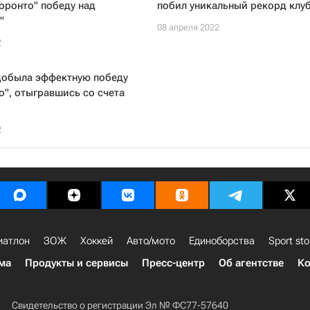
оронто" победу над
побил уникальный рекорд клу
"
08 апреля 2022
2
добыла эффектную победу
о", отыгравшись со счета
2
иатлон
ЗОЖ
Хоккей
Авто/мото
Единоборства
Sport sto
ма
Продукты и сервисы
Пресс-центр
Об агентстве
Ко
Свидетельство о регистрации Эл № ФС77-57640