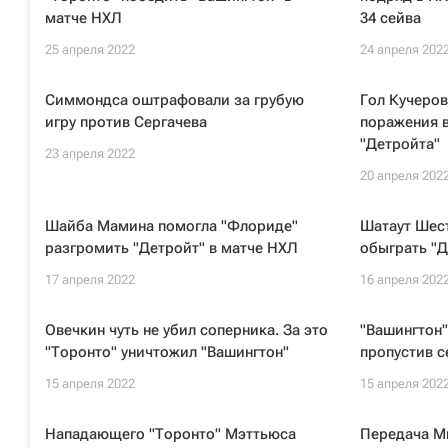
матче НХЛ
34 сейва
25 апреля 2022
24 апреля 202
Симмондса оштрафовали за грубую
Гол Кучеров
игру против Сергачева
поражения 
"Детройта"
23 апреля 2022
20 апреля 202
Шайба Мамина помогла "Флориде"
Шатаут Шес
разгромить "Детройт" в матче НХЛ
обыграть "Д
17 апреля 2022
16 апреля 202
Овечкин чуть не убил соперника. За это
"Вашингтон"
"Торонто" уничтожил "Вашингтон"
пропустив 
15 апреля 2022
15 апреля 202
Нападающего "Торонто" Мэттьюса
Передача М