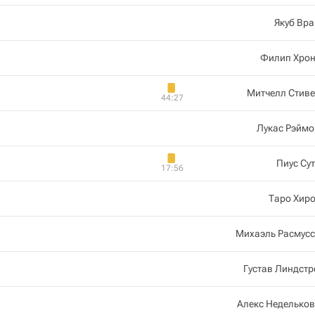
Якуб Вр
Филип Хрон
Митчелл Стив
44:27
Лукас Рэймо
Пиус Су
17:56
Таро Хир
Михаэль Расмусс
Густав Линдст
Алекс Неделько