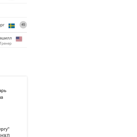
ерг
45
эшилл
Тренер
арь
на
ргу"
 НХЛ