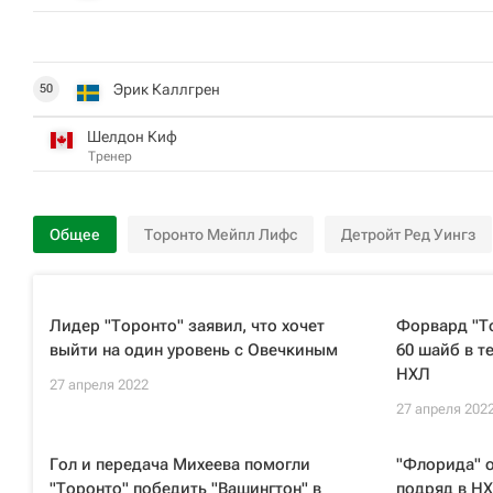
Эрик Каллгрен
50
Шелдон Киф
Тренер
Общее
Торонто Мейпл Лифс
Детройт Ред Уингз
Лидер "Торонто" заявил, что хочет
Форвард "Т
выйти на один уровень с Овечкиным
60 шайб в т
НХЛ
27 апреля 2022
27 апреля 202
Гол и передача Михеева помогли
"Флорида" 
"Торонто" победить "Вашингтон" в
подряд в Н