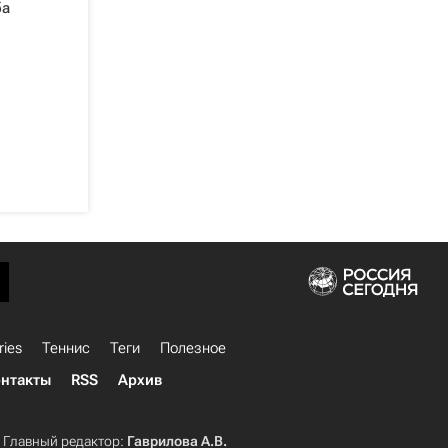
ба
ries
Теннис
Теги
Полезное
нтакты
RSS
Архив
Главный редактор:
Гаврилова А.В.