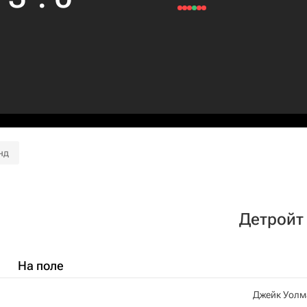
нд
Детройт
На поле
Джейк Уолм