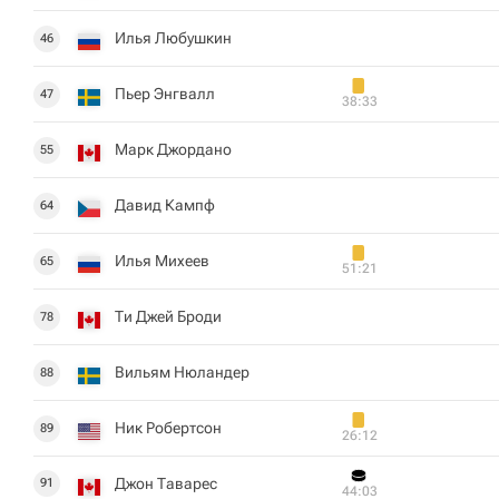
Илья Любушкин
46
Пьер Энгвалл
47
38:33
Марк Джордано
55
Давид Кампф
64
Илья Михеев
65
51:21
Ти Джей Броди
78
Вильям Нюландер
88
Ник Робертсон
89
26:12
Джон Таварес
91
44:03