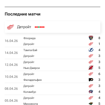
Последние матчи
Детройт
8
Флорида
16.04.26
1
Детройт
4
Тампа-Бэй
14.04.26
3
Детройт
3
Детройт
12.04.26
5
Нью-Джерси
6
Детройт
10.04.26
3
Филадельфия
3
Детройт
08.04.26
4
Коламбус
4
Детройт
05.04.26
5
Миннесота