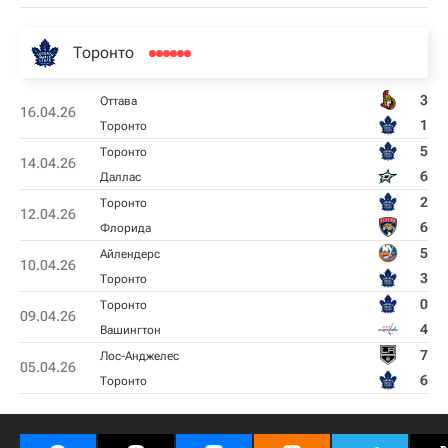
Торонто
3
Оттава
16.04.26
1
Торонто
5
Торонто
14.04.26
6
Даллас
2
Торонто
12.04.26
6
Флорида
5
Айлендерс
10.04.26
3
Торонто
0
Торонто
09.04.26
4
Вашингтон
7
Лос-Анджелес
05.04.26
6
Торонто