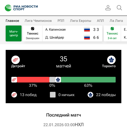
Главное
Лига Чемпионов
РПЛ
Лига Европы
АПЛ
Ла Лига
3
3
А. Калинская
Е
Матч-
Теннис
Теннис
центр
6
6
Д. Шнайдер
К
Завершен
3-й сет
35
матчей
Детройт
Торонто
37%
0%
63%
13 побед
0 ничьих
22 победы
Последний матч
НХЛ
22.01.2026 03:00