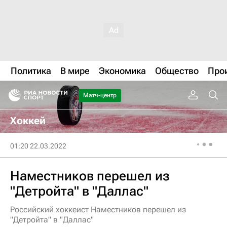
Политика
В мире
Экономика
Общество
Про
Матч-центр
Хоккей
01:20 22.03.2022
Наместников перешел из
"Детройта" в "Даллас"
Российский хоккеист Наместников перешел из
"Детройта" в "Даллас"