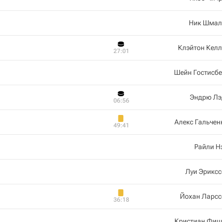
Ник Шмал
Клэйтон Кел
27:01
Шейн Гостисб
Эндрю Лэ
06:56
Алекс Гальче
49:41
Райли Н
Луи Эрикс
Йохан Ларсс
36:18
Кристиан Фиш