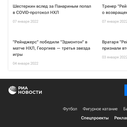
Шестеркин вслед за Панариным попал
Тренер "Рей
в COVID-протокол НХЛ
о возвращен
07 января 2022
07 января 202
"Рейнджерс" победили "Эдмонтон" в
Вратаря "Р
матче НХЛ, Георгиев — третья звезда
признали вт
игры
03 января 202
04 января 2022
Футбол
Фигурное катание
Б
Спецпроекты
Рекла