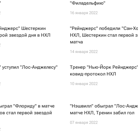
"
"Филадельфию"
2
16 января 2022
ейнджерс" Шестеркин
"Рейнджерс" победили "Сан-Хо
рой звездой дня в НХЛ
НХЛ, Шестеркин стал первой 
матча
2
14 января 2022
 уступил "Лос-Анджелесу"
Тренер "Нью-Йорк Рейнджерс"
Л
ковид-протокол НХЛ
2
10 января 2022
ыграл "Флориду" в матче
"Нэшвилл" обыграл "Лос-Андж
ов стал первой звездой
матче НХЛ, Тренин забил гол
07 января 2022
2