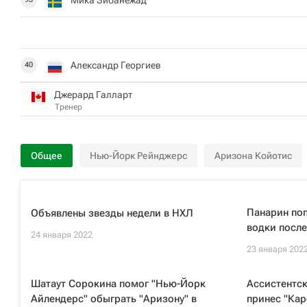
Александр Георгиев
40
Джерард Галларт
Тренер
Общее
Нью-Йорк Рейнджерс
Аризона Койотис
Панарин поп
Объявлены звезды недели в НХЛ
водки после
24 января 2022
23 января 202
Шатаут Сорокина помог "Нью-Йорк
Ассистентск
Айлендерс" обыграть "Аризону" в
принес "Кар