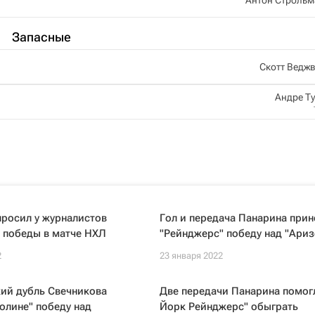
Запасные
Скотт Ведж
Андре Т
росил у журналистов
Гол и передача Панарина прин
 победы в матче НХЛ
"Рейнджерс" победу над "Ари
2
23 января 2022
ий дубль Свечникова
Две передачи Панарина помог
олине" победу над
Йорк Рейнджерс" обыграть