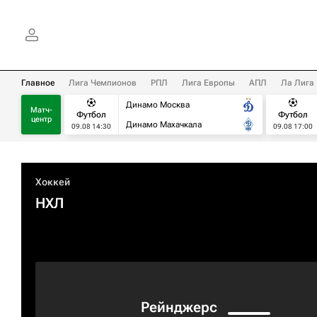
Главное
Лига Чемпионов
РПЛ
Лига Европы
АПЛ
Ла Лига
Динамо Москва
Матч-
Футбол
Футбол
центр
Динамо Махачкала
09.08 14:30
09.08 17:00
Хоккей
НХЛ
Рейнджерс