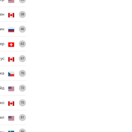
ен
38
ин
46
ер
62
аус
67
ка
70
ойд
72
ко
75
ел
81
ан
86