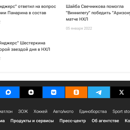
нджерс" ответил на вопрос
Шайба Свечникова помогла
ии Панарина в состав
"Виннипегу" победить "Аризону
матче НХЛ
2
05 января 2022
ейнджерс" Шестеркина
орой звездой дня в НХЛ
2
иатлон
ЗОЖ
Хоккей
Авто/мото
Единоборства
Sport sto
ма
Продукты и сервисы
Пресс-центр
Об агентстве
Ко