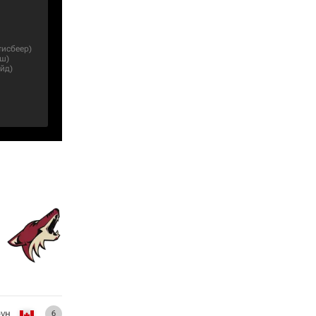
тисбеер
)
эш
)
ойд
)
рун
6