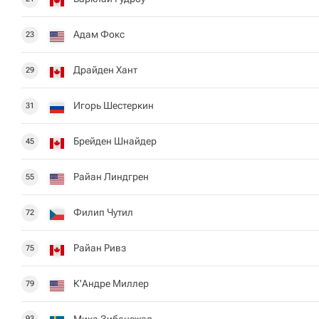
Адам Фокс
23
Драйден Хант
29
Игорь Шестеркин
31
Брейден Шнайдер
45
Райан Линдгрен
55
Филип Чутил
72
Райан Ривз
75
К'Андре Миллер
79
Мика Зибанежад
93