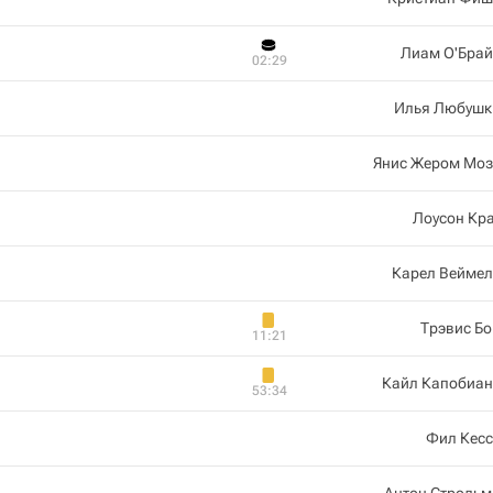
Лиам О'Брай
02:29
Илья Любушк
Янис Жером Моз
Лоусон Кр
Карел Веймел
Трэвис Б
11:21
Кайл Капобиан
53:34
Фил Кесс
Антон Строльм