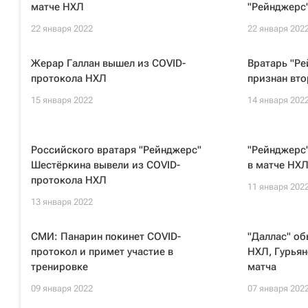
матче НХЛ
"Рейнджерс
22 января 2022
22 января 202
Жерар Галлан вышел из COVID-
Вратарь "Р
протокола НХЛ
признан вто
15 января 2022
14 января 202
Российского вратаря "Рейнджерс"
"Рейнджерс"
Шестёркина вывели из COVID-
в матче НХ
протокола НХЛ
11 января 202
13 января 2022
СМИ: Панарин покинет COVID-
"Даллас" об
протокол и примет участие в
НХЛ, Гурьян
тренировке
матча
09 января 2022
07 января 202