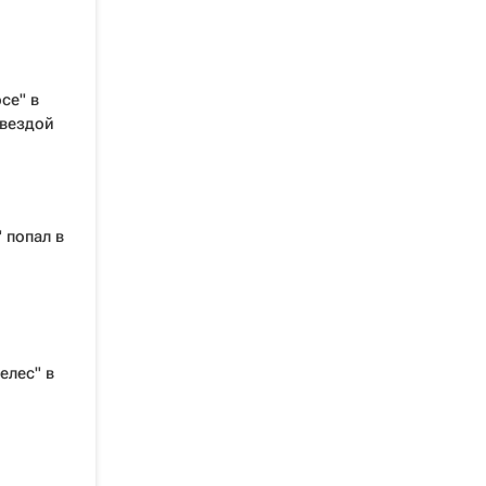
се" в
звездой
 попал в
елес" в