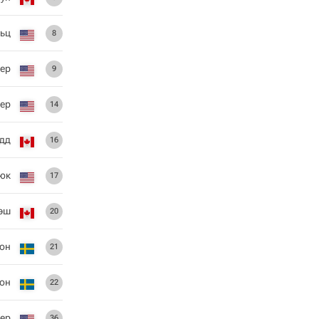
ьц
8
лер
9
еер
14
дд
16
нюк
17
эш
20
сон
21
он
22
ер
36