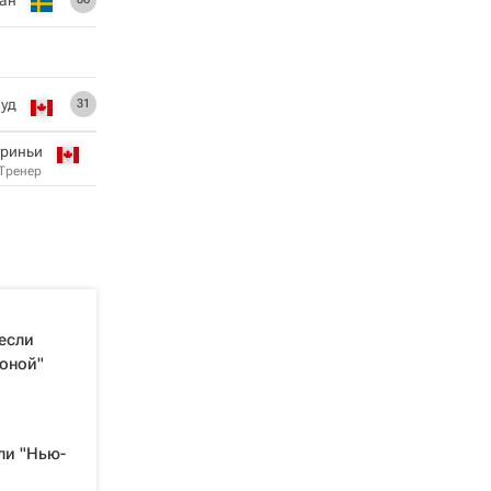
вуд
31
уриньи
Тренер
если
зоной"
ли "Нью-