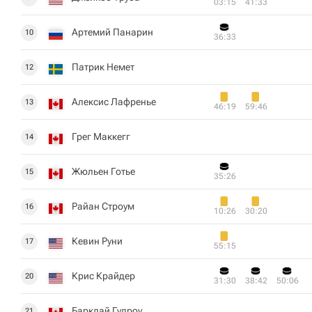
03:15
41:33
Артемий Панарин
10
36:33
Патрик Немет
12
Алексис Лафренье
13
46:19
59:46
Грег Маккегг
14
Жюльен Готье
15
35:26
Райан Строум
16
10:26
30:20
Кевин Руни
17
55:15
Крис Крайдер
20
31:30
38:42
50:06
Барклай Гудроу
21