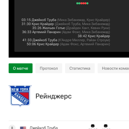
03:15
Джейкоб Труба
(
Мика Зибанежад
,
Крис Крайдер
)
31:30
Крис Крайдер
(
Джейкоб Труба
,
Мика Зибанежад
)
35:26
Жюльен Готье
(
Драйден Хант
,
Кевин Руни
)
36:33
Артемий Панарин
(
Адам Фокс
,
Мика Зибанежад
)
38:42
Крис Крайдер
41:33
Джейкоб Труба
(
К'Андре Миллер
,
Райан Строум
)
50:06
Крис Крайдер
(
Адам Фокс
,
Артемий Панарин
)
О матче
Протокол
Статистика
Новости кома
Рейнджерс
Джейкоб Труба
8