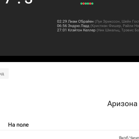
02:29
Лиам О'Брайен
(
Луи Эрикссон
,
Шейн Гос
06:56
Эндрю Лэдд
(
Кристиан Фишер
,
Райли Н
27:01
Клэйтон Келлер
(
Ник Шмальц
,
Трэвис Б
нд
Аризона
На поле
Якоб Чич