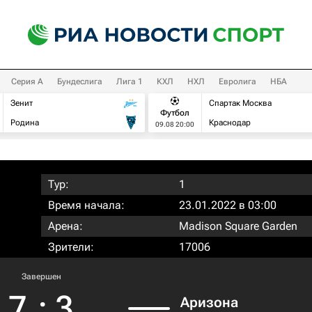
Серия А
Бундеслига
Лига 1
КХЛ
НХЛ
Евролига
НБА
Зенит
Спартак Москва
Футбол
Родина
Краснодар
09.08 20:00
Тур:
1
Время начала:
23.01.2022 в 03:00
Арена:
Madison Square Garden
Зрители:
17006
Завершен
7
:
3
Аризона