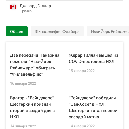
Джерард Галларт
Тренер
Общее
Филадельфия Флайерз
Нью-Йорк Рейндже
Две передачи Панарина
Жерар Галлан вышел из
помогли "Нью-Йорк
COVID-протокола НХЛ
Рейнджерс" обыграть
15 января 2022
"Филадельфию"
16 января 2022
Вратарь "Рейнджерс"
"Рейнджерс" победили
Шестеркин признан
"Сан-Хосе" в НХЛ,
второй звездой дня в
Шестеркин стал первой
НХЛ
звездой матча
14 января 2022
14 января 2022