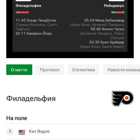
Филадельфия
Рейнджерс
11:45
Оскар Линдблом
05:54
Мика Зибанежад
(
Трэвис Конечны
,
Скотт
(
Адам Фокс
,
Артемий Панарин
)
Лафтон
)
50:48
Филип Чутил
50:11
Кэмерон Йорк
(
Артемий Панарин
,
Райан
Строум
)
53:30
Крис Крайдер
(
Адам Фокс
,
Каапо Какко
)
О матче
Протокол
Статистика
Новости коман
Филадельфия
На поле
Кит Яндле
3