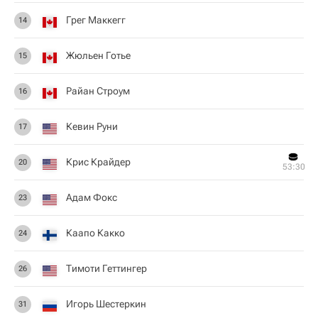
Грег Маккегг
14
Жюльен Готье
15
Райан Строум
16
Кевин Руни
17
Крис Крайдер
20
53:30
Адам Фокс
23
Каапо Какко
24
Тимоти Геттингер
26
Игорь Шестеркин
31