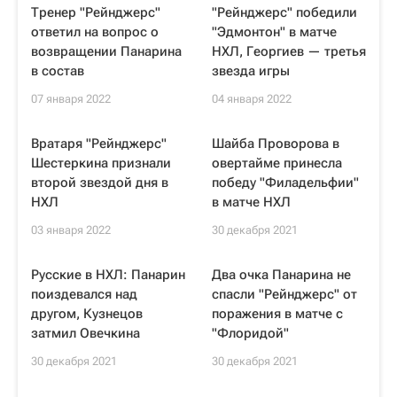
Тренер "Рейнджерс"
"Рейнджерс" победили
ответил на вопрос о
"Эдмонтон" в матче
возвращении Панарина
НХЛ, Георгиев — третья
в состав
звезда игры
07 января 2022
04 января 2022
Вратаря "Рейнджерс"
Шайба Проворова в
Шестеркина признали
овертайме принесла
второй звездой дня в
победу "Филадельфии"
НХЛ
в матче НХЛ
03 января 2022
30 декабря 2021
Русские в НХЛ: Панарин
Два очка Панарина не
поиздевался над
спасли "Рейнджерс" от
другом, Кузнецов
поражения в матче с
затмил Овечкина
"Флоридой"
30 декабря 2021
30 декабря 2021