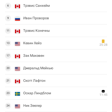
Трэвис Санхейм
6
Иван Проворов
9
Трэвис Конечны
11
Кевин Хейз
13
25:28
Зак Макэвен
17
Джеральд Мейхью
20
Скотт Лафтон
21
Оскар Линдблом
23
11:45
Ник Зеелер
24