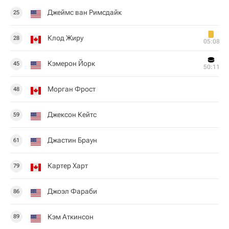
Джеймс ван Римсдайк
25
Клод Жиру
28
05:08
Кэмерон Йорк
45
50:11
Морган Фрост
48
Джексон Кейтс
59
Джастин Браун
61
Картер Харт
79
Джоэл Фараби
86
Кэм Аткинсон
89