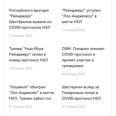
Российского вратаря
"Рейнджерс" уступил
"Рейнджерс"
"Лос-Анджелесу" в
Шестёркина вывели из
матче НХЛ
COVID-протокола НХЛ
11 января 2022
13 января 2022
Тренер "Нью-Йорк
СМИ: Панарин покинет
Рейнджерс" попал в
COVID-протокол и
ковид-протокол НХЛ
примет участие в
тренировке
10 января 2022
09 января 2022
"Нэшвилл" обыграл
Шестеркин вслед за
"Лос-Анджелес" в матче
Панариным попал в
НХЛ, Тренин забил гол
COVID-протокол НХЛ
07 января 2022
07 января 2022