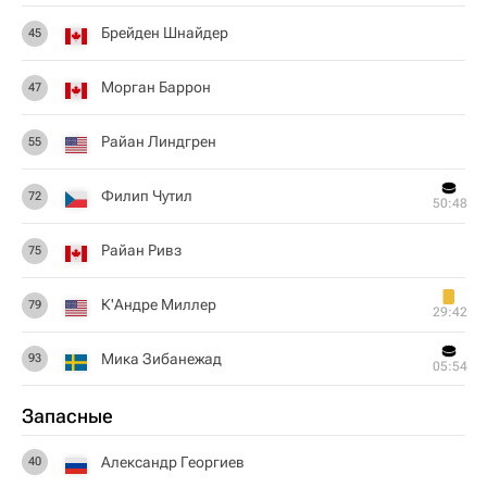
Брейден Шнайдер
45
Морган Баррон
47
Райан Линдгрен
55
Филип Чутил
72
50:48
Райан Ривз
75
К'Андре Миллер
79
29:42
Мика Зибанежад
93
05:54
Запасные
Александр Георгиев
40