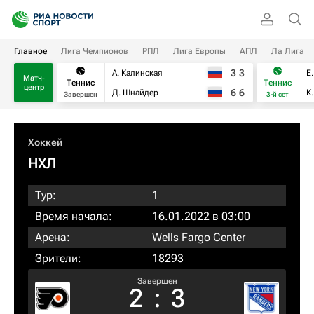
Главное
Лига Чемпионов
РПЛ
Лига Европы
АПЛ
Ла Лига
3
3
А. Калинская
Е
Матч-
Теннис
Теннис
центр
6
6
Д. Шнайдер
К
Завершен
3-й сет
Хоккей
НХЛ
Тур:
1
Время начала:
16.01.2022 в 03:00
Арена:
Wells Fargo Center
Зрители:
18293
Завершен
2
:
3