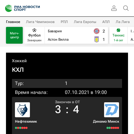
Главное
Лига Чемпионов
РПЛ
Лига Европы
АПЛ
Ла Лига
2
Бавария
I.
Матч-
Футбол
Теннис
центр
1
Астон Вилла
А
Завершен
1-й сет
Хоккей
КХЛ
Тур:
1
Время начала:
07.10.2021 в 19:00
Закончен в OT
3
:
4
Нефтехимик
Динамо Минск