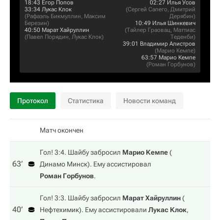
18:43
Егор Попов
02:27
Илья Усов
33:34
Лукас Клок
(
Сергей Сапего
,
Дмитрий
(
Рафаэль Бикмуллин
,
Максим
Дерябин
)
Березин
)
10:49
Илья Шинкевич
40:50
Марат Хайруллин
(
Тайлер Граовац
,
Маттиас
(
Павел Порядин
,
Лукас Клок
)
Теденби
)
39:01
Владимир Алистров
(
Марио Кемпе
)
63:57
Марио Кемпе
(
Роман Горбунов
)
Протокол
Статистика
Новости команд
Матч окончен
Гол! 3:4. Шайбу забросил
Марио Кемпе
(
63‎’‎
Динамо Минск
). Ему ассистировал
Роман Горбунов
.
Гол! 3:3. Шайбу забросил
Марат Хайруллин
(
40‎’‎
Нефтехимик
). Ему ассистировали
Лукас Клок
,