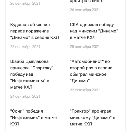
арбитра в лицо
26 сентября 2021
26 сентября 2021
Кудашов объяснил
СКА одержал победу
первое поражение
над минским "Динамо"
"Динамо" в сезоне КХЛ
в матче КХЛ
25 сентября 2021
25 сентября 2021
Шайба Цыплакова
"Автомобилист" во
принесла "Спартаку"
второй раз в сезоне
победу над
обыграл минское
"Нефтехимиком" в
"Динамо"
матче КХЛ
22 сентября 2021
24 сентября 2021
"Сочи" победил
"Трактор" проиграл
"Нефтехимик" в матче
минскому "Динамо" в
КХЛ
матче КХЛ