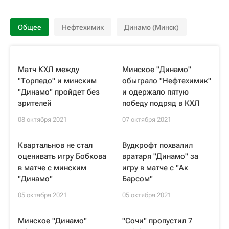
Общее
Нефтехимик
Динамо (Минск)
Матч КХЛ между
Минское "Динамо"
"Торпедо" и минским
обыграло "Нефтехимик"
"Динамо" пройдет без
и одержало пятую
зрителей
победу подряд в КХЛ
08 октября 2021
07 октября 2021
Квартальнов не стал
Вудкрофт похвалил
оценивать игру Бобкова
вратаря "Динамо" за
в матче с минским
игру в матче с "Ак
"Динамо"
Барсом"
05 октября 2021
05 октября 2021
Минское "Динамо"
"Сочи" пропустил 7