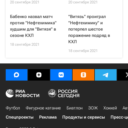
20 сентября 2021
20 сентября 2021
Бабенко назвал матч
"Витязь" проиграл
против "Нефтехимика"
"Нефтехимику" и
худшим для "Витязя" в
потерпел шестое
сезоне КХЛ
поражение подряд в
КХЛ
18 сентября 2021
18 сентября 2021
Футбол
Фигурное катание
Биатлон
ЗОЖ
Хоккей
Ав
Спецпроекты
Реклама
Продукты и сервисы
Пресс-ц