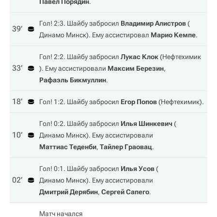
Павел Порядин
.
Гол! 2:3. Шайбу забросил
Владимир Алистров
(
39‎’‎
Динамо Минск
). Ему ассистировал
Марио Кемпе
.
Гол! 2:2. Шайбу забросил
Лукас Клок
(
Нефтехимик
33‎’‎
). Ему ассистировали
Максим Березин
,
Рафаэль Бикмуллин
.
18‎’‎
Гол! 1:2. Шайбу забросил
Егор Попов
(
Нефтехимик
).
Гол! 0:2. Шайбу забросил
Илья Шинкевич
(
10‎’‎
Динамо Минск
). Ему ассистировали
Маттиас Теденби
,
Тайлер Граовац
.
Гол! 0:1. Шайбу забросил
Илья Усов
(
02‎’‎
Динамо Минск
). Ему ассистировали
Дмитрий Дерябин
,
Сергей Сапего
.
Матч начался