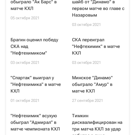
обыграло "Ак Барс" в
шайб от "Динамо" в
матче КХЛ
первом матче во главе с
Назаровым
05 октября 2021
03 октября 2021
Брагин оценил победу
СКА переиграл
СКА над
"Нефтехимик" в матче
"Нефтехимиком"
КХЛ
03 октября 2021
03 октября 2021
"Спартак" выиграл у
Минское "Динамо"
"Нефтехимика" в матче
обыграло "Амур" в
КХЛ
матче КХЛ
01 октября 2021
27 сентября 2021
"Нефтехимик" всухую
Тимкин
обыграл "Адмирал" в
дисквалифицирован на
матче чемпионата КХЛ
три матча КХЛ за удар