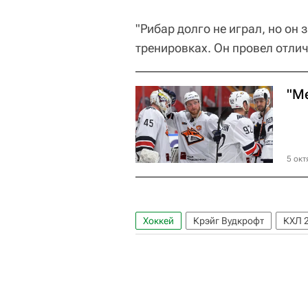
"Рибар долго не играл, но он
тренировках. Он провел отлич
"М
5 окт
Хоккей
Крэйг Вудкрофт
КХЛ 