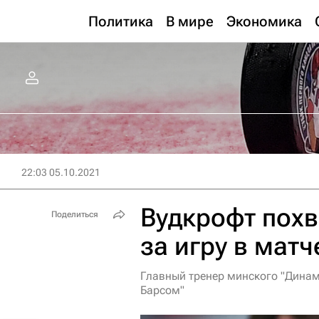
Политика
В мире
Экономика
22:03 05.10.2021
Вудкрофт похв
Поделиться
за игру в матч
Главный тренер минского "Динамо
Барсом"