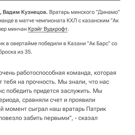
и, Вадим Кузнецов.
Вратарь минского "Динамо"
манде в матче чемпионата КХЛ с казанским "Ак
енер минчан
Крэйг Вудкрофт
.
к в овертайме победили в Казани "Ак Барс" со
броска из 35.
, очень работоспособная команда, которая
т тебя на прочность. Мы знали, что нас
нс победить придется заслужить. Мы
ериода, сравняли счет и проявили
ый момент сыграл наш вратарь Патрик
повезло забить первыми", - сказал