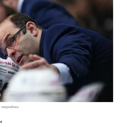
в медиабанк
н