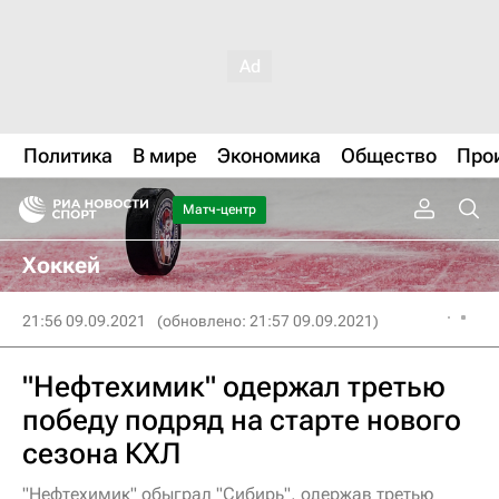
Политика
В мире
Экономика
Общество
Про
Матч-центр
Хоккей
21:56 09.09.2021
(обновлено: 21:57 09.09.2021)
"Нефтехимик" одержал третью
победу подряд на старте нового
сезона КХЛ
"Нефтехимик" обыграл "Сибирь", одержав третью