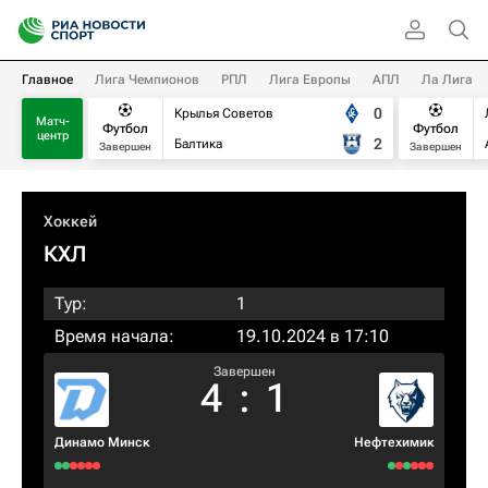
Главное
Лига Чемпионов
РПЛ
Лига Европы
АПЛ
Ла Лига
0
Крылья Советов
Матч-
Футбол
Футбол
центр
2
Балтика
Завершен
Завершен
Хоккей
КХЛ
Тур:
1
Время начала:
19.10.2024 в 17:10
Завершен
4
:
1
Динамо Минск
Нефтехимик