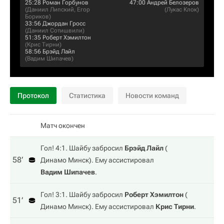
25:28
Роман Горбунов
47:00
Андрей Белозеров
(
Даниил Липский
,
Егор
(
Лукас Клок
)
Бориков
)
33:56
Джордан Гросс
(
Даниил Сотишвили
)
51:35
Роберт Хэмилтон
(
Крис Тирни
)
58:56
Брэйд Лайл
(
Вадим Шипачев
)
Протокол
Статистика
Новости команд
Матч окончен
Гол! 4:1. Шайбу забросил
Брэйд Лайл
(
58‎’‎
Динамо Минск
). Ему ассистировал
Вадим Шипачев
.
Гол! 3:1. Шайбу забросил
Роберт Хэмилтон
(
51‎’‎
Динамо Минск
). Ему ассистировал
Крис Тирни
.