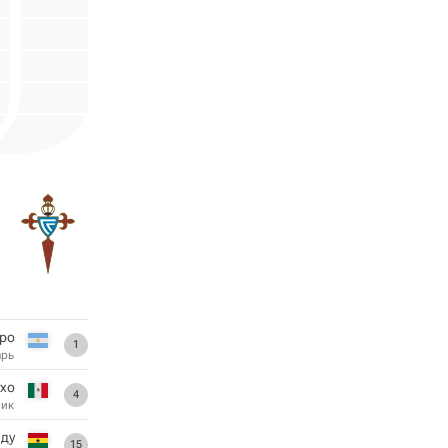
ро
1
арь
ухо
4
ник
ду
15