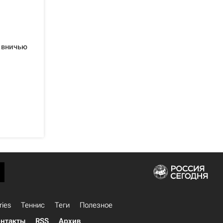
и вничью
ries
Теннис
Теги
Полезное
нтакты
RSS
Архив