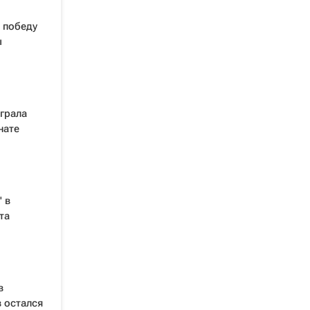
 победу
ы
грала
нате
 в
та
в
 остался