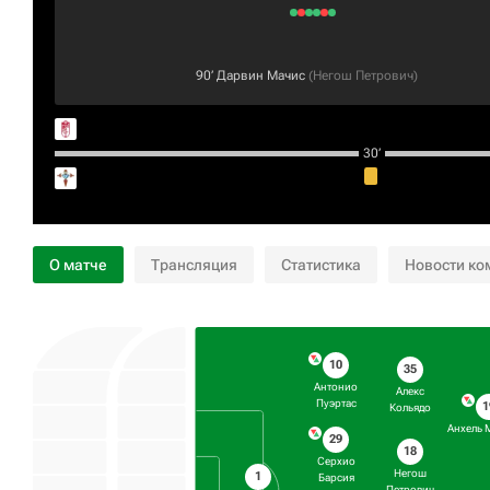
90‎’‎
Дарвин Мачис
(
Негош Петрович
)
30‎’‎
О матче
Трансляция
Статистика
Новости ко
10
35
Антонио
Алекс
Пуэртас
1
Кольядо
Анхель 
29
18
Серхио
Негош
1
Барсия
Петрович