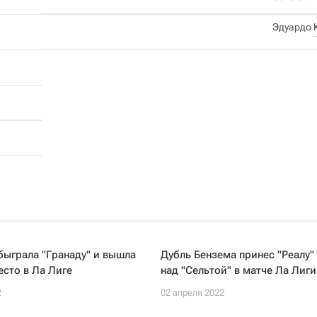
Эдуардо 
быграла "Гранаду" и вышла
Дубль Бензема принес "Реалу"
есто в Ла Лиге
над "Сельтой" в матче Ла Лиги
2
02 апреля 2022