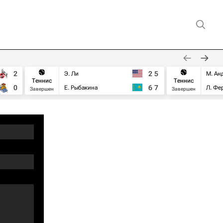
2
2
5
Э. Ли
М. Ан
Теннис
Теннис
0
6
7
Е. Рыбакина
Л. Фе
Завершен
Завершен