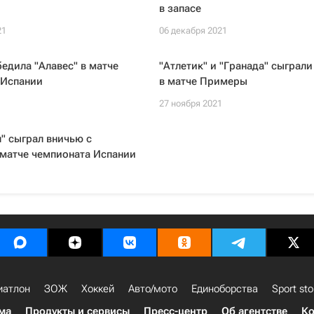
в запасе
21
06 декабря 2021
бедила "Алавес" в матче
"Атлетик" и "Гранада" сыграл
 Испании
в матче Примеры
1
27 ноября 2021
" сыграл вничью с
 матче чемпионата Испании
1
иатлон
ЗОЖ
Хоккей
Авто/мото
Единоборства
Sport sto
ма
Продукты и сервисы
Пресс-центр
Об агентстве
Ко