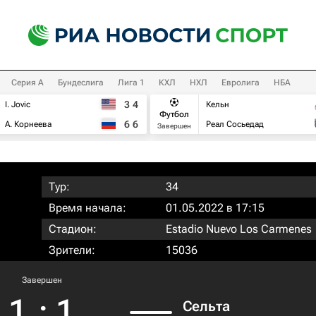
Серия А
Бундеслига
Лига 1
КХЛ
НХЛ
Евролига
НБА
3
4
I. Jovic
Кельн
Футбол
6
6
А. Корнеева
Реал Сосьедад
Завершен
Тур:
34
Время начала:
01.05.2022 в 17:15
Стадион:
Estadio Nuevo Los Carmenes
Зрители:
15036
Завершен
1
:
1
Сельта