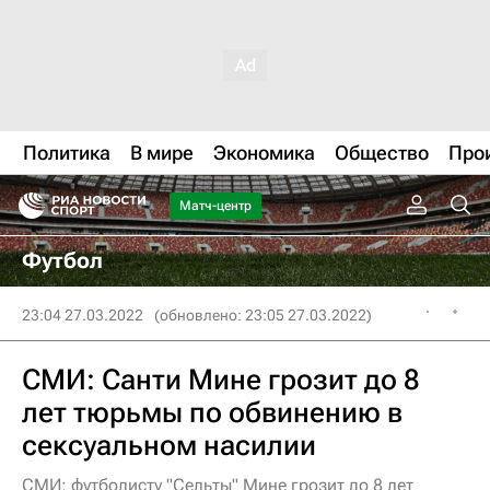
Политика
В мире
Экономика
Общество
Про
Матч-центр
Футбол
23:04 27.03.2022
(обновлено: 23:05 27.03.2022)
СМИ: Санти Мине грозит до 8
лет тюрьмы по обвинению в
сексуальном насилии
СМИ: футболисту "Сельты" Мине грозит до 8 лет