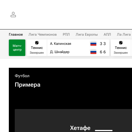
Главное
Лига Чемпионов
РПЛ
Лига Европы
АПЛ
Ла Лига
3
3
А. Калинская
Матч-
Теннис
Теннис
центр
6
6
Д. Шнайдер
Завершен
Завершен
Футбол
Примера
Хетафе