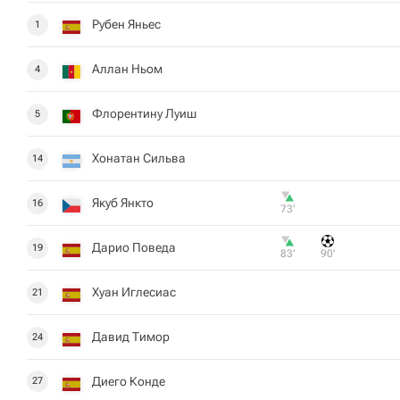
Рубен Яньес
1
Аллан Ньом
4
Флорентину Луиш
5
Хонатан Сильва
14
Якуб Янкто
16
73‎’‎
Дарио Поведа
19
83‎’‎
90‎’‎
Хуан Иглесиас
21
Давид Тимор
24
Диего Конде
27