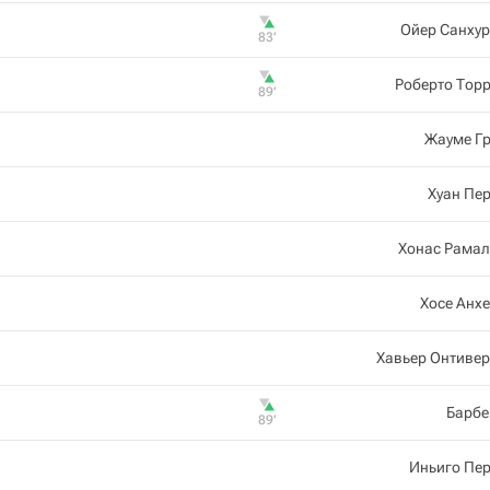
Ойер Санху
83‎’‎
Роберто Тор
89‎’‎
Жауме Гр
Хуан Пе
Хонас Рамал
Хосе Анх
Хавьер Онтиве
Барбе
89‎’‎
Иньиго Пе