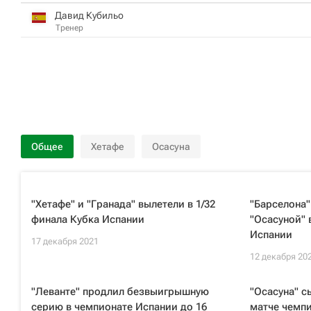
Давид Кубильо
Тренер
Общее
Хетафе
Осасуна
"Хетафе" и "Гранада" вылетели в 1/32
"Барселона"
финала Кубка Испании
"Осасуной" 
Испании
17 декабря 2021
12 декабря 20
"Леванте" продлил безвыигрышную
"Осасуна" с
серию в чемпионате Испании до 16
матче чемп