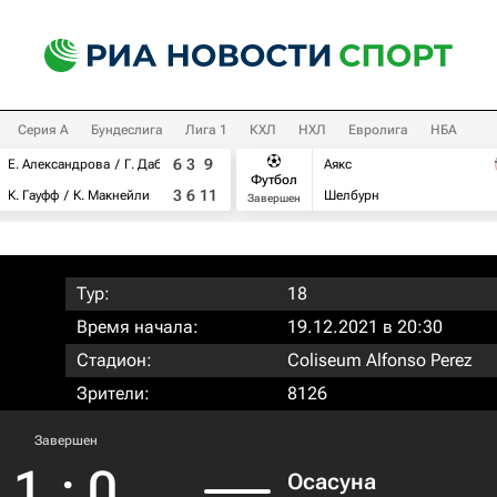
Серия А
Бундеслига
Лига 1
КХЛ
НХЛ
Евролига
НБА
6
3
9
Е. Александрова
Г. Дабровски
Аякс
Футбол
3
6
11
К. Гауфф
К. Макнейли
Шелбурн
Завершен
Тур:
18
Время начала:
19.12.2021 в 20:30
Стадион:
Coliseum Alfonso Perez
Зрители:
8126
Завершен
1
:
0
Осасуна