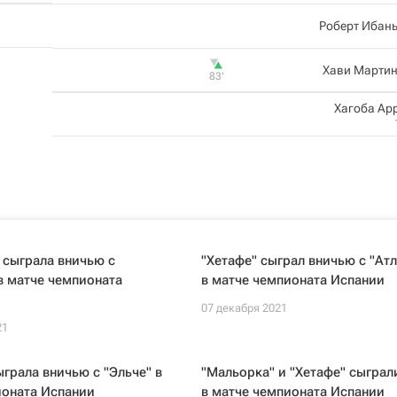
Роберт Ибан
Хави Мартин
83‎’‎
Хагоба Ар
 сыграла вничью с
"Хетафе" сыграл вничью с "Ат
в матче чемпионата
в матче чемпионата Испании
07 декабря 2021
21
ыграла вничью с "Эльче" в
"Мальорка" и "Хетафе" сыграл
ионата Испании
в матче чемпионата Испании