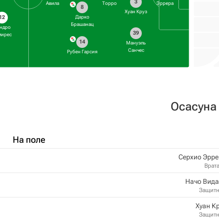
3
Авила
Торро
Эррера
8
Хуан Круз
12
Дарко
Брашанац
ндро
39
мирес
14
Мануэль
Санчес
Рубен Гарсия
Осасуна
На поле
Серхио Эрре
Врат
Начо Вида
Защит
Хуан К
Защит