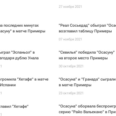
1
27 ноября 2021
на последних минутах
"Реал Сосьедад" обыграл "Оса
асуну" в матче Примеры
возглавил таблицу Примеры
1
07 ноября 2021
ыграл "Эспаньол" в
"Севилья" победила "Осасуну"
агодаря дублю Унала
на второе место Примеры
21
30 октября 2021
згромила "Хетафе" в матче
"Осасуна" и "Гранада" сыграл
 Испании
в матче Примеры
21
23 октября 2021
"Осасуна" оборвала беспрои
лавил "Хетафе"
серию "Райо Вальекано" в Пр
21