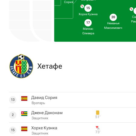
Сория
15
Хорхе Куэнка
Са
20
Ра
17
Неманья
Максимович
Матиас
Оливера
Хетафе
Давид Сория
13
Вратарь
Джене Даконам
2
51‎’‎
Защитник
Хорхе Куэнка
15
73‎’‎
Защитник