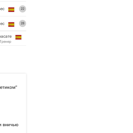
ьес
22
ес
28
расате
Тренер
летиком"
и вничью