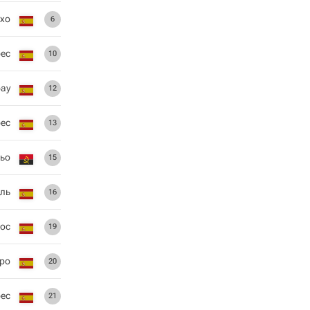
рхо
6
рес
10
ау
12
рес
13
ьо
15
ель
16
рос
19
ро
20
рес
21