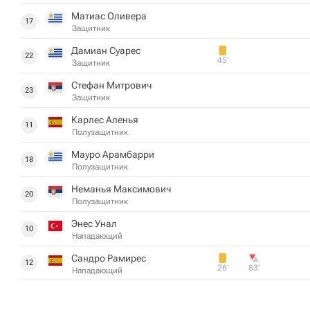
Матиас Оливера
17
Защитник
Дамиан Суарес
22
45‎’‎
Защитник
Стефан Митрович
23
Защитник
Карлес Аленья
11
Полузащитник
Мауро Арамбарри
18
Полузащитник
Неманья Максимович
20
Полузащитник
Энес Унал
10
Нападающий
Сандро Рамирес
12
26‎’‎
83‎’‎
Нападающий