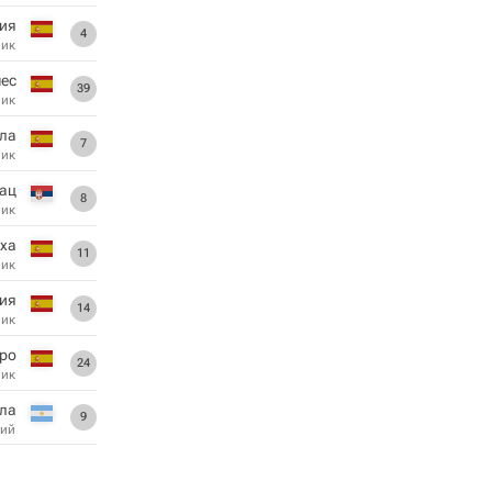
сия
4
ник
ес
39
ник
ла
7
ник
ац
8
ник
рха
11
ник
сия
14
ник
рро
24
ник
ила
9
ий