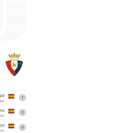
ра
1
арь
ль
2
ник
руз
3
ник