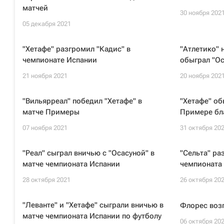
матчей
30 ноября 202
05 декабря 2021
"Хетафе" разгромил "Кадис" в
"Атлетико" 
чемпионате Испании
обыграл "Ос
21 ноября 2021
20 ноября 202
"Вильярреал" победил "Хетафе" в
"Хетафе" об
матче Примеры
Примере бл
07 ноября 2021
31 октября 20
"Реал" сыграл вничью с "Осасуной" в
"Сельта" ра
матче чемпионата Испании
чемпионата
28 октября 2021
26 октября 20
"Леванте" и "Хетафе" сыграли вничью в
Флорес возг
матче чемпионата Испании по футболу
06 октября 20