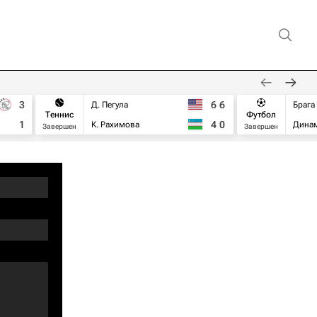
3
6
6
Д. Пегула
Брага
Теннис
Футбол
1
4
0
К. Рахимова
Дина
Завершен
Завершен