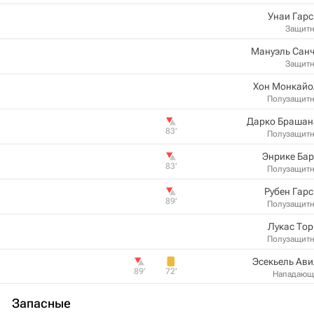
Унаи Гар
Защит
Мануэль Санч
Защит
Хон Монкайо
Полузащит
Дарко Брашан
83‎’‎
Полузащит
Энрике Ба
83‎’‎
Полузащит
Рубен Гар
89‎’‎
Полузащит
Лукас То
Полузащит
Эсекьель Ав
89‎’‎
72‎’‎
Нападающ
Запасные