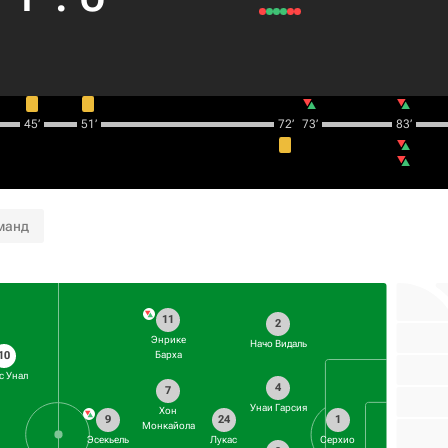
45‎’‎
51‎’‎
72‎’‎
73‎’‎
83‎’‎
манд
11
2
Энрике
Начо Видаль
10
Барха
с Унал
4
7
Унаи Гарсия
Хон
9
24
1
Монкайола
Эсекьель
Лукас
Серхио