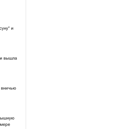
суну" и
 и вышла
и вничью
грышную
имере