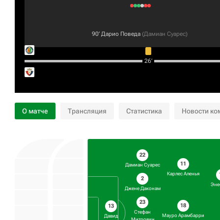
90‎’‎
Дарио Поведа
(
Дамиан Суарес
)
26‎’‎
О матче
Трансляция
Статистика
Новости ко
22
11
Дамиан Суарес
Карлес Аленья
2
Эне
Джене Даконам
23
18
13
Стефан
Мауро Арамбарри
Давид
Митрович