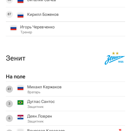
Кирилл Боженов
87
Игорь Черевченко
Тренер
Зенит
На поле
Михаил Кержаков
41
Вратарь
Дуглас Сантос
3
Защитник
Деян Ловрен
6
Защитник
Вячеслав Караваев