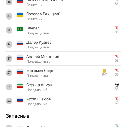
15
85‎’‎
Защитник
Ярослав Ракицкий
44
Защитник
Вендел
8
85‎’‎
Полузащитник
Далер Кузяев
14
Полузащитник
Андрей Мостовой
17
69‎’‎
Полузащитник
Магомед Оздоев
27
04‎’‎
09‎’‎
Полузащитник
Сердар Азмун
7
33‎’‎
Нападающий
Артем Дзюба
22
69‎’‎
Нападающий
Запасные