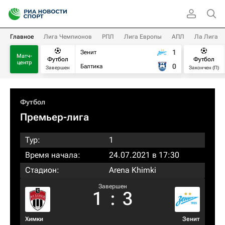
Главное
Лига Чемпионов
РПЛ
Лига Европы
АПЛ
Ла Лига
1
Зенит
Матч-
Футбол
Футбол
центр
0
Балтика
Завершен
Закончен (П)
Футбол
Премьер-лига
Тур:
1
Время начала:
24.07.2021 в 17:30
Стадион:
Arena Khimki
Завершен
1
:
3
Химки
Зенит