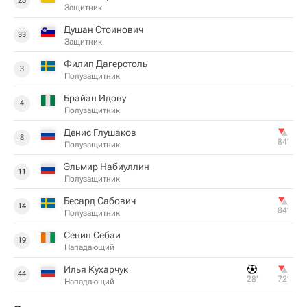
25
Защитник
Душан Стоинович
33
Защитник
Филип Дагерстоль
3
Полузащитник
Брайан Идову
4
Полузащитник
Денис Глушаков
8
84‎’‎
Полузащитник
Эльмир Набиуллин
11
Полузащитник
Бесард Сабович
14
84‎’‎
Полузащитник
Сенин Себаи
19
Нападающий
Илья Кухарчук
44
28‎’‎
72‎’‎
Нападающий