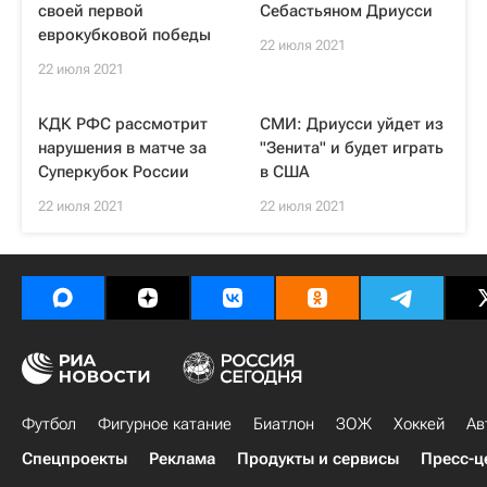
своей первой
Себастьяном Дриусси
еврокубковой победы
22 июля 2021
22 июля 2021
КДК РФС рассмотрит
СМИ: Дриусси уйдет из
нарушения в матче за
"Зенита" и будет играть
Суперкубок России
в США
22 июля 2021
22 июля 2021
Футбол
Фигурное катание
Биатлон
ЗОЖ
Хоккей
Ав
Спецпроекты
Реклама
Продукты и сервисы
Пресс-ц