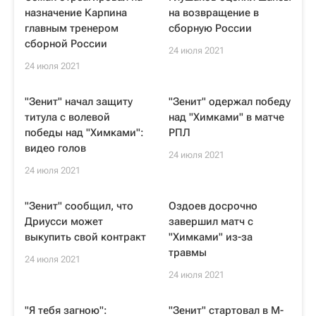
назначение Карпина
на возвращение в
главным тренером
сборную России
сборной России
24 июля 2021
24 июля 2021
"Зенит" начал защиту
"Зенит" одержал победу
титула с волевой
над "Химками" в матче
победы над "Химками":
РПЛ
видео голов
24 июля 2021
24 июля 2021
"Зенит" сообщил, что
Оздоев досрочно
Дриусси может
завершил матч с
выкупить свой контракт
"Химками" из-за
травмы
24 июля 2021
24 июля 2021
"Я тебя загною":
"Зенит" стартовал в М-