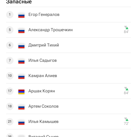
Запасные
Егор Генералов
1
Александр Трошечкин
5
84‎’‎
Дмитрий Тихий
6
Илья Садыгов
7
Камран Алиев
10
Аршак Корян
17
84‎’‎
Артем Соколов
18
Илья Камышев
21
72‎’‎
Виталий Сычев
35