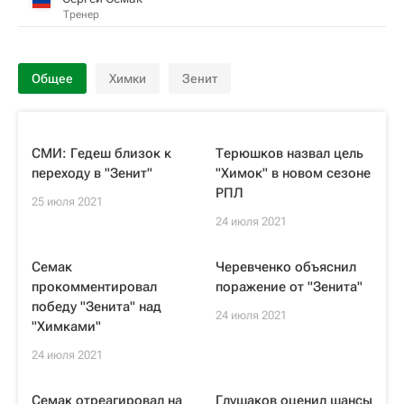
Тренер
Общее
Химки
Зенит
СМИ: Гедеш близок к
Терюшков назвал цель
переходу в "Зенит"
"Химок" в новом сезоне
РПЛ
25 июля 2021
24 июля 2021
Семак
Черевченко объяснил
прокомментировал
поражение от "Зенита"
победу "Зенита" над
24 июля 2021
"Химками"
24 июля 2021
Семак отреагировал на
Глушаков оценил шансы