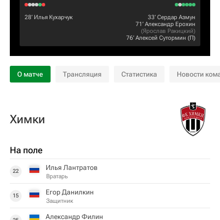
28‎’‎
Илья Кухарчук
33‎’‎
Сердар Азмун
71‎’‎
Александр Ерохин
(
Ярослав Ракицкий
)
76‎’‎
Алексей Сутормин
(П)
О матче
Трансляция
Статистика
Новости ком
Химки
На поле
Илья Лантратов
22
Вратарь
Егор Данилкин
15
Защитник
Александр Филин