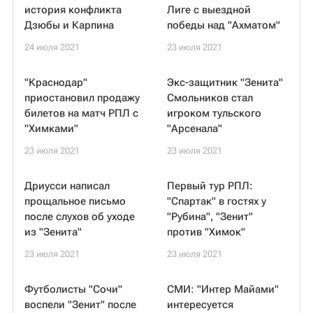
история конфликта
Лиге с выездной
Дзюбы и Карпина
победы над "Ахматом"
24 июля 2021
23 июля 2021
"Краснодар"
Экс-защитник "Зенита"
приостановил продажу
Смольников стал
билетов на матч РПЛ с
игроком тульского
"Химками"
"Арсенала"
23 июля 2021
23 июля 2021
Дриусси написал
Первый тур РПЛ:
прощальное письмо
"Спартак" в гостях у
после слухов об уходе
"Рубина", "Зенит"
из "Зенита"
против "Химок"
23 июля 2021
23 июля 2021
Футболисты "Сочи"
СМИ: "Интер Майами"
воспели "Зенит" после
интересуется