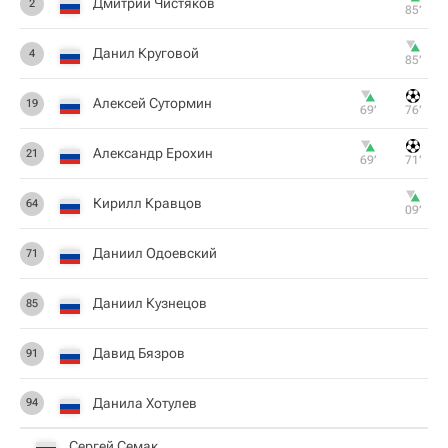
Дмитрий Чистяков
2
85‎’‎
Данил Круговой
4
85‎’‎
Алексей Сутормин
19
69‎’‎
76‎’‎
Александр Ерохин
21
69‎’‎
71‎’‎
Кирилл Кравцов
64
09‎’‎
Даниил Одоевский
71
Даниил Кузнецов
85
Давид Бязров
91
Данила Хотулев
94
Сергей Семак