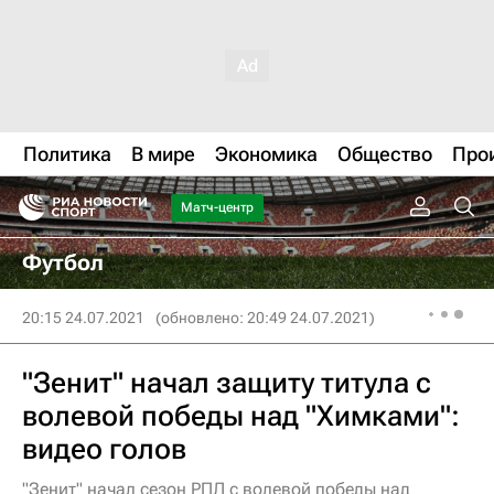
Политика
В мире
Экономика
Общество
Про
Матч-центр
Футбол
20:15 24.07.2021
(обновлено: 20:49 24.07.2021)
"Зенит" начал защиту титула с
волевой победы над "Химками":
видео голов
"Зенит" начал сезон РПЛ с волевой победы над