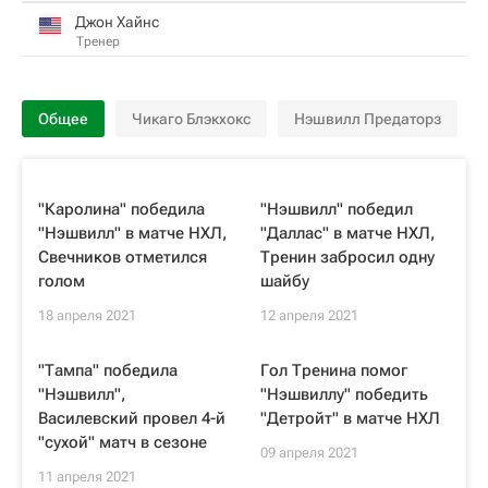
Джон Хайнс
Тренер
Общее
Чикаго Блэкхокс
Нэшвилл Предаторз
"Каролина" победила
"Нэшвилл" победил
"Нэшвилл" в матче НХЛ,
"Даллас" в матче НХЛ,
Свечников отметился
Тренин забросил одну
голом
шайбу
18 апреля 2021
12 апреля 2021
"Тампа" победила
Гол Тренина помог
"Нэшвилл",
"Нэшвиллу" победить
Василевский провел 4-й
"Детройт" в матче НХЛ
"сухой" матч в сезоне
09 апреля 2021
11 апреля 2021