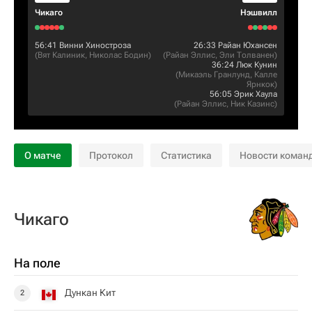
Чикаго
Нэшвилл
56:41
Винни Хиностроза
26:33
Райан Юхансен
(
Вят Калиник
,
Николас Бодин
)
(
Райан Эллис
,
Эли Толванен
)
36:24
Люк Кунин
(
Микаэль Гранлунд
,
Калле
Ярнкок
)
56:05
Эрик Хаула
(
Райан Эллис
,
Ник Казинс
)
О матче
Протокол
Статистика
Новости коман
Чикаго
На поле
Дункан Кит
2