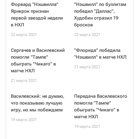
Форвард "Нэшвилла"
"Нэшвилл" по буллитам
Ярнкрок признан
победил "Даллас",
первой звездой недели
Худобин отразил 19
в НХЛ
бросков
22 марта 2021
22 марта 2021
Сергачев и Василевский
"Флорида" победила
помогли "Тампе"
"Нэшвилл" в матче НХЛ
обыграть "Чикаго" в
21 марта 2021
матче НХЛ
21 марта 2021
Василевский: не думаю,
Передача Василевского
что показываю лучшую
помогла "Тампе"
игру, но мы побеждаем
обыграть "Чикаго" в
матче НХЛ
19 марта 2021
19 марта 2021