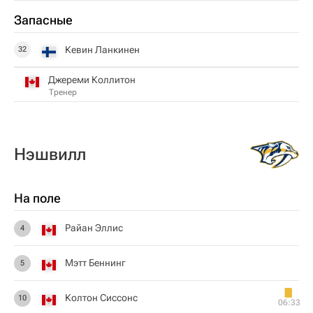
Запасные
Кевин Ланкинен
32
Джереми Коллитон
Тренер
Нэшвилл
На поле
Райан Эллис
4
Мэтт Беннинг
5
Колтон Сиссонс
10
06:33