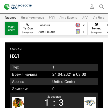
Главное
Лига Чемпионов
РПЛ
Лига Европы
АПЛ
Ла Лига
2
Бавария
Матч-
Футбол
Теннис
центр
1
Астон Вилла
Завершен
Завершен
Хоккей
НХЛ
Тур:
1
Время начала:
24.04.2021 в 03:00
Арена:
United Center
Зрители:
0
Завершен
1
:
3