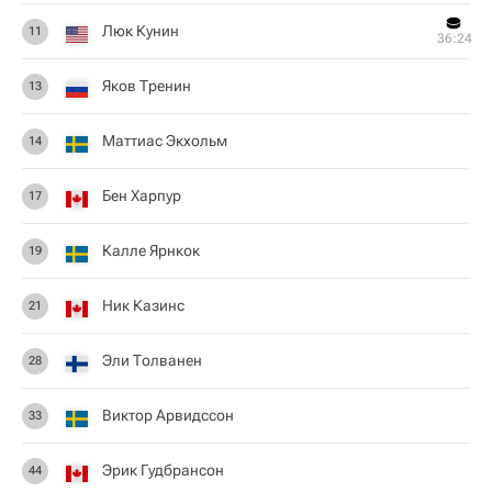
Люк Кунин
11
36:24
Яков Тренин
13
Маттиас Экхольм
14
Бен Харпур
17
Калле Ярнкок
19
Ник Казинс
21
Эли Толванен
28
Виктор Арвидссон
33
Эрик Гудбрансон
44