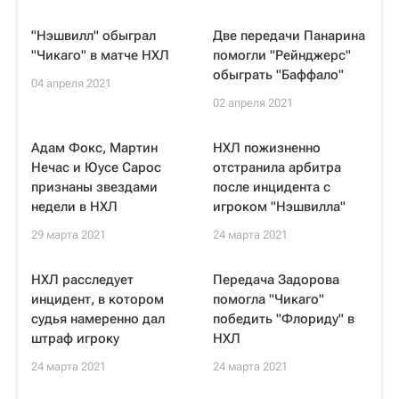
"Нэшвилл" обыграл
Две передачи Панарина
"Чикаго" в матче НХЛ
помогли "Рейнджерс"
обыграть "Баффало"
04 апреля 2021
02 апреля 2021
Адам Фокс, Мартин
НХЛ пожизненно
Нечас и Юусе Сарос
отстранила арбитра
признаны звездами
после инцидента с
недели в НХЛ
игроком "Нэшвилла"
29 марта 2021
24 марта 2021
НХЛ расследует
Передача Задорова
инцидент, в котором
помогла "Чикаго"
судья намеренно дал
победить "Флориду" в
штраф игроку
НХЛ
24 марта 2021
24 марта 2021