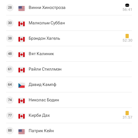
Винни Хиностроза
28
56:41
Малкольм Суббан
30
Брэндон Хагель
38
52:30
Вят Калиник
48
Райли Стиллмэн
61
Давид Кампф
64
Николас Бодин
74
Кирби Дах
77
31:57
Патрик Кейн
88