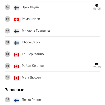
Эрик Хаула
56
56:05
Роман Йоси
59
Микаэль Гранлунд
64
Ююсе Сарос
74
Таннер Жанно
84
Райан Юхансен
92
26:33
Мэтт Дюшен
95
Запасные
Пекка Ринне
35