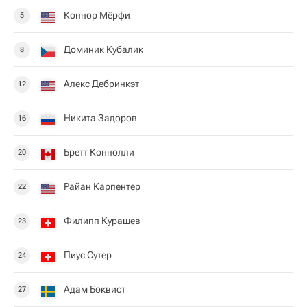
Коннор Мёрфи
5
Доминик Кубалик
8
Алекс Дебринкэт
12
Никита Задоров
16
Бретт Коннолли
20
Райан Карпентер
22
Филипп Курашев
23
Пиус Сутер
24
Адам Боквист
27