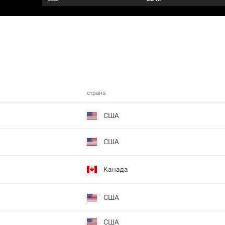
страна
США
США
Канада
США
США