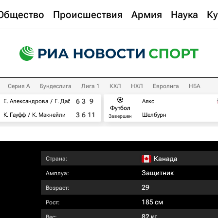
Общество
Происшествия
Армия
Наука
Ку
Серия А
Бундеслига
Лига 1
КХЛ
НХЛ
Евролига
НБА
6
3
9
Е. Александрова
Г. Дабровски
Аякс
Футбол
3
6
11
К. Гауфф
К. Макнейли
Шелбурн
Завершен
Канада
Страна:
Защитник
Амплуа:
29
Возраст:
185 см
Рост:
82 кг
Вес: