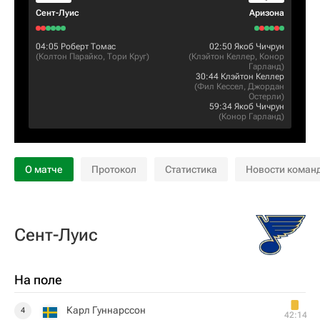
Сент-Луис
Аризона
04:05
Роберт Томас
02:50
Якоб Чичрун
(
Колтон Парайко
,
Тори Круг
)
(
Клэйтон Келлер
,
Конор
Гарланд
)
30:44
Клэйтон Келлер
(
Фил Кессел
,
Джордан
Остерли
)
59:34
Якоб Чичрун
(
Конор Гарланд
)
О матче
Протокол
Статистика
Новости коман
Сент-Луис
На поле
Карл Гуннарссон
4
42:14