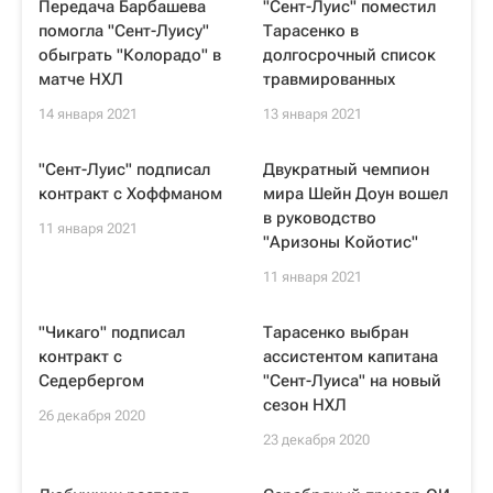
Передача Барбашева
"Сент-Луис" поместил
помогла "Сент-Луису"
Тарасенко в
обыграть "Колорадо" в
долгосрочный список
матче НХЛ
травмированных
14 января 2021
13 января 2021
"Сент-Луис" подписал
Двукратный чемпион
контракт с Хоффманом
мира Шейн Доун вошел
в руководство
11 января 2021
"Аризоны Койотис"
11 января 2021
"Чикаго" подписал
Тарасенко выбран
контракт с
ассистентом капитана
Седербергом
"Сент-Луиса" на новый
сезон НХЛ
26 декабря 2020
23 декабря 2020