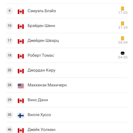
Сэмуэль Блэйз
9
17:03
Брэйден Шенн
10
31:39
Джейден Шварц
17
58:04
Роберт Томас
18
04:05
Джордан Киру
25
Маккензи Макичерн
28
Винс Данн
29
Вилле Хуссо
35
Джейк Уолман
46