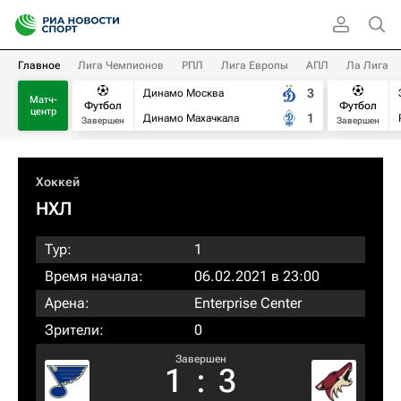
Главное
Лига Чемпионов
РПЛ
Лига Европы
АПЛ
Ла Лига
3
Динамо Москва
Матч-
Футбол
Футбол
центр
1
Динамо Махачкала
Завершен
Завершен
Хоккей
НХЛ
Тур:
1
Время начала:
06.02.2021 в 23:00
Арена:
Enterprise Center
Зрители:
0
Завершен
1
:
3