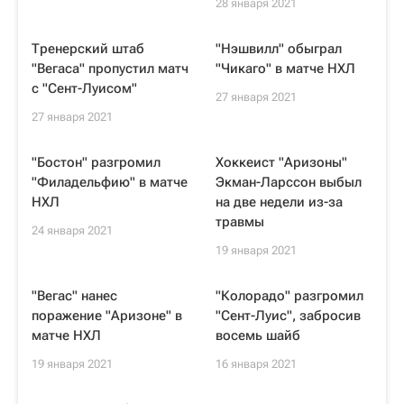
28 января 2021
Тренерский штаб
"Нэшвилл" обыграл
"Вегаса" пропустил матч
"Чикаго" в матче НХЛ
с "Сент-Луисом"
27 января 2021
27 января 2021
"Бостон" разгромил
Хоккеист "Аризоны"
"Филадельфию" в матче
Экман-Ларссон выбыл
НХЛ
на две недели из-за
травмы
24 января 2021
19 января 2021
"Вегас" нанес
"Колорадо" разгромил
поражение "Аризоне" в
"Сент-Луис", забросив
матче НХЛ
восемь шайб
19 января 2021
16 января 2021