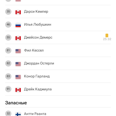
Дарси Кемпер
35
Илья Любушкин
46
Джейсон Демерс
55
25:32
Фил Кессел
81
Джордан Остерли
82
Конор Гарланд
83
Дрейк Каджиула
91
Запасные
Антти Раанта
32