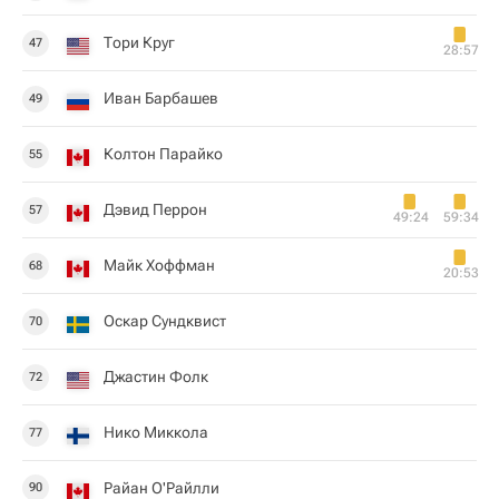
Тори Круг
47
28:57
Иван Барбашев
49
Колтон Парайко
55
Дэвид Перрон
57
49:24
59:34
Майк Хоффман
68
20:53
Оскар Сундквист
70
Джастин Фолк
72
Нико Миккола
77
Райан О'Райлли
90