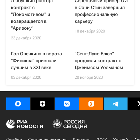
Любушкин расторг
Серебряный призер ОИ
контракт с
в Сочи Стин завершил
"Локомотивом" и
профессиональную
возвращается в
карьеру
"Аризону"
18 декабря 2020
23 декабря 2020
Гол Овечкина в ворота
"Сент-Луис Блюз"
"Финикса" признали
продлили контракт с
лучшим в XXI веке
Джеймсом Уолманом
03 декабря 2020
20 ноября 2020