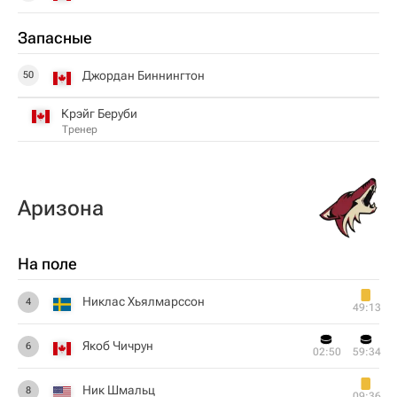
Запасные
Джордан Биннингтон
50
Крэйг Беруби
Тренер
Аризона
На поле
Никлас Хьялмарссон
4
49:13
Якоб Чичрун
6
02:50
59:34
Ник Шмальц
8
09:36