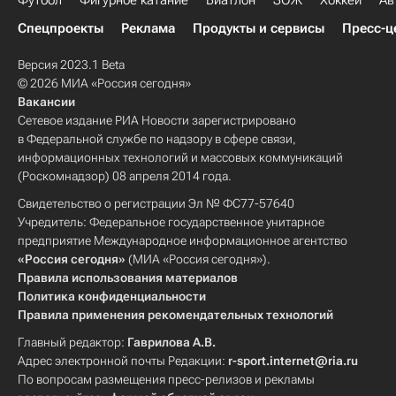
Футбол
Фигурное катание
Биатлон
ЗОЖ
Хоккей
Ав
Спецпроекты
Реклама
Продукты и сервисы
Пресс-ц
Версия 2023.1 Beta
© 2026 МИА «Россия сегодня»
Вакансии
Сетевое издание РИА Новости зарегистрировано
в Федеральной службе по надзору в сфере связи,
информационных технологий и массовых коммуникаций
(Роскомнадзор) 08 апреля 2014 года.
Свидетельство о регистрации Эл № ФС77-57640
Учредитель: Федеральное государственное унитарное
предприятие Международное информационное агентство
«Россия сегодня»
(МИА «Россия сегодня»).
Правила использования материалов
Политика конфиденциальности
Правила применения рекомендательных технологий
Главный редактор:
Гаврилова А.В.
Адрес электронной почты Редакции:
r-sport.internet@ria.ru
По вопросам размещения пресс-релизов и рекламы