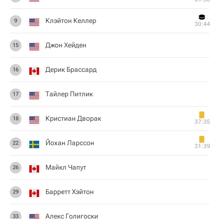
Клэйтон Келлер
9
30:44
Джон Хейден
15
Дерик Брассард
16
Тайлер Питлик
17
Кристиан Дворак
18
37:35
Йохан Ларссон
22
31:39
Майкл Чапут
26
Барретт Хэйтон
29
Алекс Голигоски
33