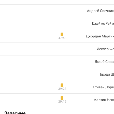
Андрей Свечник
Джеймс Рейм
Джордан Мартин
47:48
Йеспер Фа
Яккоб Слав
Брэди Ш
Стивен Лоре
39:28
Мартин Нек
29:16
Запасные