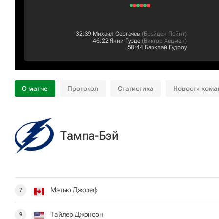
32:39
Михаил Сергачев
(
Брэйден Пойнт
)
46:22
Янни Гурде
(
Виктор Хедман
)
58:44
Барклай Гудроу
О матче
Протокол
Статистика
Новости кома
Тампа-Бэй
Мэтью Джозеф
7
Тайлер Джонсон
9