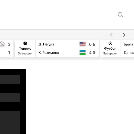
3
6
6
Д. Пегула
Брага
Теннис
Футбол
1
4
0
К. Рахимова
Дина
Завершен
Завершен