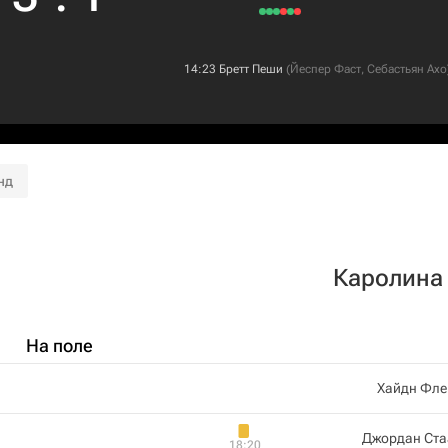
14:23
Бретт Пеши
(
Йеспер Фаст
,
Себастьян Ахо
нд
Каролина
На поле
Хайдн Фле
Джордан Ста
18:20