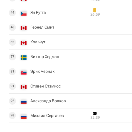
Ян Рутта
44
26:59
Гернел Смит
46
Кэл Фут
52
Виктор Хедман
77
Эрик Чернак
81
Стивен Стэмкос
91
Александр Волков
92
Михаил Сергачев
98
32:39