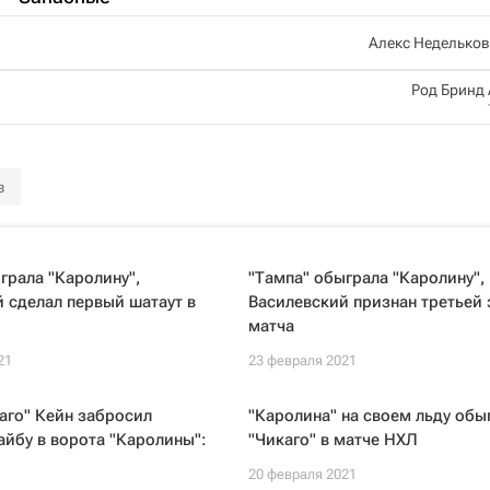
Алекс Неделько
Род Бринд
з
грала "Каролину",
"Тампа" обыграла "Каролину",
 сделал первый шатаут в
Василевский признан третьей
матча
21
23 февраля 2021
аго" Кейн забросил
"Каролина" на своем льду обы
йбу в ворота "Каролины":
"Чикаго" в матче НХЛ
20 февраля 2021