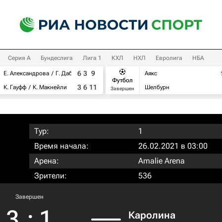
Серия А
Бундеслига
Лига 1
КХЛ
НХЛ
Евролига
НБА
6
3
9
Е. Александрова
Г. Дабровски
Аякс
Футбол
3
6
11
К. Гауфф
К. Макнейли
Шелбурн
Завершен
Тур:
1
Время начала:
26.02.2021 в 03:00
Арена:
Amalie Arena
Зрители:
536
Завершен
3
:
1
Каролина