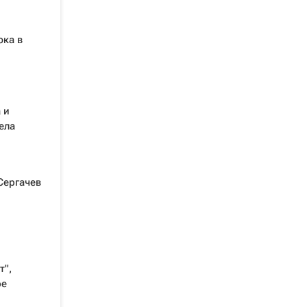
юка в
 и
ела
Сергачев
т",
ре