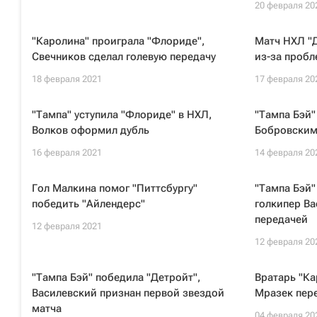
20 февраля 20
"Каролина" проиграла "Флориде",
Матч НХЛ "Д
Свечников сделал голевую передачу
из-за проб
18 февраля 2021
17 февраля 20
"Тампа" уступила "Флориде" в НХЛ,
"Тампа Бэй"
Волков оформил дубль
Бобровским
16 февраля 2021
14 февраля 20
Гол Малкина помог "Питтсбургу"
"Тампа Бэй"
победить "Айлендерс"
голкипер Ва
передачей
12 февраля 2021
12 февраля 20
"Тампа Бэй" победила "Детройт",
Вратарь "Ка
Василевский признан первой звездой
Мразек пер
матча
04 февраля 20