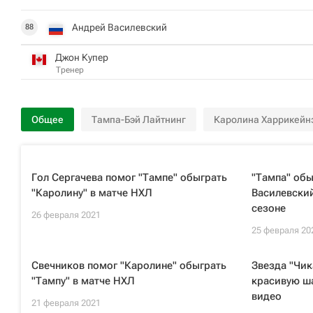
Андрей Василевский
88
Джон Купер
Тренер
Общее
Тампа-Бэй Лайтнинг
Каролина Харрикейн
Гол Сергачева помог "Тампе" обыграть
"Тампа" обы
"Каролину" в матче НХЛ
Василевский
сезоне
26 февраля 2021
25 февраля 20
Свечников помог "Каролине" обыграть
Звезда "Чик
"Тампу" в матче НХЛ
красивую ша
видео
21 февраля 2021