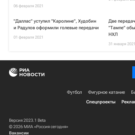
06 февраля 2021
"Даллас" уступил "Каролине", Худобин
Две передач
и Радулов оформили голевые передачи
"Тампе" обы
НХЛ
01 февраля 2021
31 января 202
Футбол
Фигурное катание
Б
Спецпроекты
Рекла
Версия 2023.1 Beta
© 2026 МИА «Россия сегодня»
Вакансии