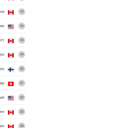
еле
13
чек
16
етт
18
тон
19
Ахо
20
ер
21
еши
22
нн
23
ин
24