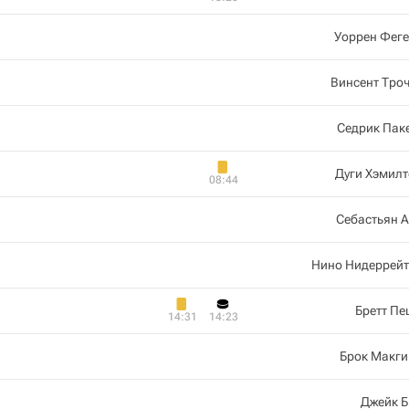
Уоррен Фег
Винсент Тро
Седрик Пак
Дуги Хэмил
08:44
Себастьян 
Нино Нидеррейт
Бретт П
14:31
14:23
Брок Макги
Джейк Б