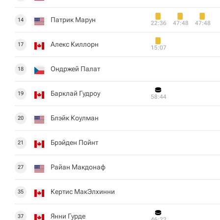
Патрик Марун
14
22:36
47:48
47:48
Алекс Киллорн
17
15:07
Ондржей Палат
18
Барклай Гудроу
19
58:44
Блэйк Коулман
20
Брэйден Пойнт
21
Райан Макдонаф
27
Кертис МакЭлхинни
35
Янни Гурде
37
46:22