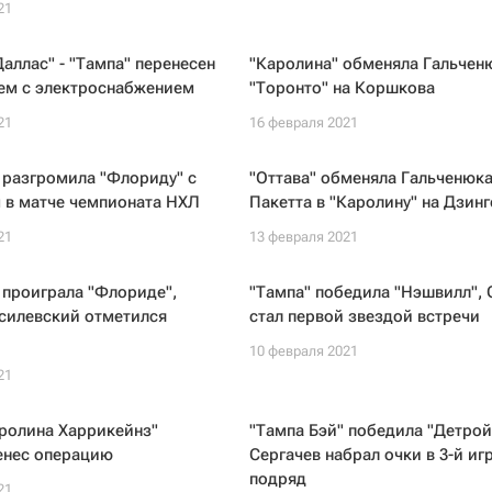
21
аллас" - "Тампа" перенесен
"Каролина" обменяла Гальчен
лем с электроснабжением
"Торонто" на Коршкова
21
16 февраля 2021
 разгромила "Флориду" с
"Оттава" обменяла Гальченюка
 в матче чемпионата НХЛ
Пакетта в "Каролину" на Дзинг
21
13 февраля 2021
 проиграла "Флориде",
"Тампа" победила "Нэшвилл", 
силевский отметился
стал первой звездой встречи
10 февраля 2021
21
ролина Харрикейнз"
"Тампа Бэй" победила "Детрой
енес операцию
Сергачев набрал очки в 3-й иг
подряд
21