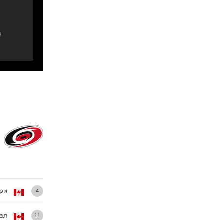
)
ри
4
ал
11