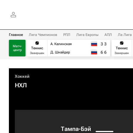
Главное
Лига Чемпионов
РПЛ
Лига Европы
АПЛ
Ла Лига
3
3
А. Калинская
Матч-
Теннис
Теннис
центр
6
6
Д. Шнайдер
Завершен
Завершен
Хоккей
НХЛ
Тампа-Бэй