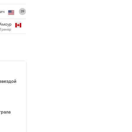
вич
39
 Амоур
Тренер
 звездой
грала