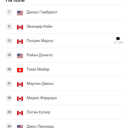
Дилан Гэмбрелл
7
Эвандер Кейн
9
Патрик Марло
12
21:29
Райан Донато
16
Тимо Майер
28
Мартин Джонс
31
Марио Ферраро
38
Логан Кутюр
39
Джон Леонард
43