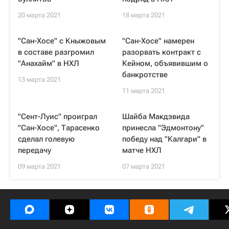
20 марта 2021
18 марта 2021
"Сан-Хосе" с Кныжовым
"Сан-Хосе" намерен
в составе разгромил
разорвать контракт с
"Анахайм" в НХЛ
Кейном, объявившим о
банкротстве
13 марта 2021
11 марта 2021
"Сент-Луис" проиграл
Шайба Макдэвида
"Сан-Хосе", Тарасенко
принесла "Эдмонтону"
сделал голевую
победу над "Калгари" в
передачу
матче НХЛ
09 марта 2021
07 марта 2021