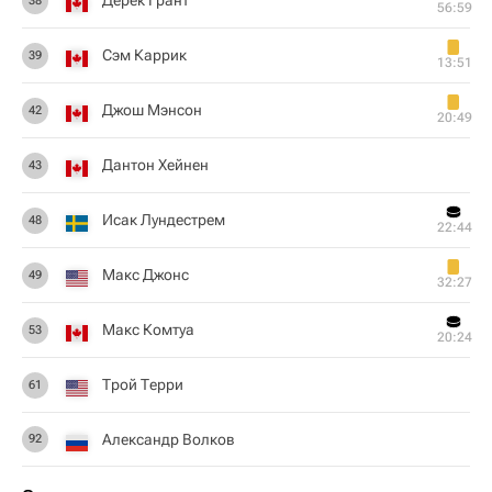
Дерек Грант
38
56:59
Сэм Каррик
39
13:51
Джош Мэнсон
42
20:49
Дантон Хейнен
43
Исак Лундестрем
48
22:44
Макс Джонс
49
32:27
Макс Комтуа
53
20:24
Трой Терри
61
Александр Волков
92