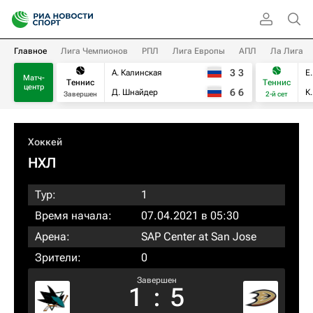
Главное
Лига Чемпионов
РПЛ
Лига Европы
АПЛ
Ла Лига
3
3
А. Калинская
Е
Матч-
Теннис
Теннис
центр
6
6
Д. Шнайдер
К
Завершен
2-й сет
Хоккей
НХЛ
Тур:
1
Время начала:
07.04.2021 в 05:30
Арена:
SAP Center at San Jose
Зрители:
0
Завершен
1
:
5