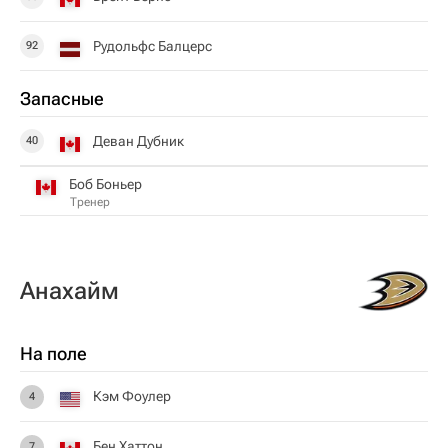
Рудольфс Балцерс
92
Запасные
Деван Дубник
40
Боб Боньер
Тренер
Анахайм
На поле
Кэм Фоулер
4
Бен Хаттон
7