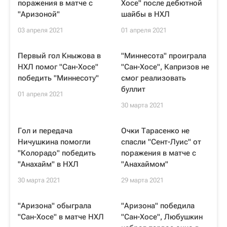
поражения в матче с
Хосе" после дебютной
"Аризоной"
шайбы в НХЛ
03 апреля 2021
01 апреля 2021
Первый гол Кныжова в
"Миннесота" проиграла
НХЛ помог "Сан-Хосе"
"Сан-Хосе", Капризов не
победить "Миннесоту"
смог реализовать
буллит
01 апреля 2021
30 марта 2021
Гол и передача
Очки Тарасенко не
Ничушкина помогли
спасли "Сент-Луис" от
"Колорадо" победить
поражения в матче с
"Анахайм" в НХЛ
"Анахаймом"
30 марта 2021
29 марта 2021
"Аризона" обыграла
"Аризона" победила
"Сан-Хосе" в матче НХЛ
"Сан-Хосе", Любушкин