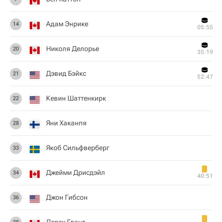
Адам Энрике
14
05:55
Николя Делорье
20
35:19
Дэвид Бэйкс
21
52:47
Кевин Шаттенкирк
22
Яни Хаканпя
28
Якоб Сильфверберг
33
Джейми Дрисдэйл
34
40:51
Джон Гибсон
36