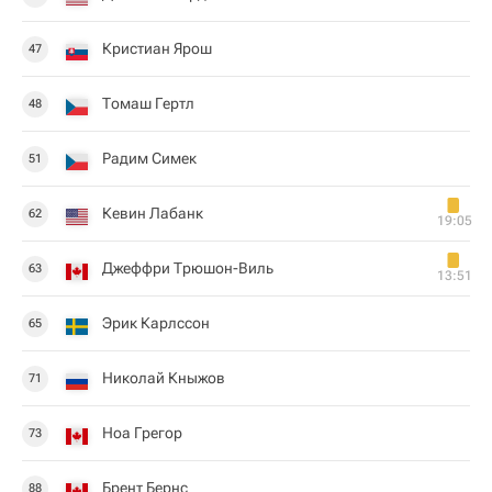
Кристиан Ярош
47
Томаш Гертл
48
Радим Симек
51
Кевин Лабанк
62
19:05
Джеффри Трюшон-Виль
63
13:51
Эрик Карлссон
65
Николай Кныжов
71
Ноа Грегор
73
Брент Бернс
88