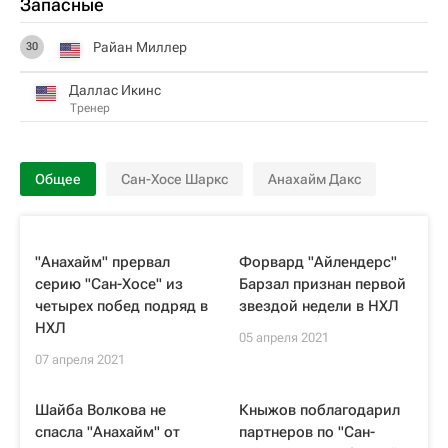
Запасные
Райан Миллер
30
Даллас Икинс
Тренер
Общее
Сан-Хосе Шаркс
Анахайм Дакс
"Анахайм" прервал
Форвард "Айлендерс"
серию "Сан-Хосе" из
Барзал признан первой
четырех побед подряд в
звездой недели в НХЛ
НХЛ
05 апреля 2021
07 апреля 2021
Шайба Волкова не
Кныжов поблагодарил
спасла "Анахайм" от
партнеров по "Сан-