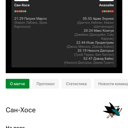
Сан-Хосе
Анахайм
21:29
Патрик Марло
05:55
Адам Энрике
(
Кевин Лабанк
,
Эрик
(
Дантон Хейнен
,
Кевин
Карлссон
)
Шаттенкирк
)
20:24
Макс Комтуа
(
Джейми Дрисдэйл
,
Сэм
Каррик
)
22:44
Исак Лундестрем
(
Джош Мэнсон
,
Дэвид Бэйкс
)
35:19
Николя Делорье
(
Трой Терри
,
Бен Хаттон
)
52:47
Дэвид Бэйкс
(
Николя Делорье
,
Дерек Грант
)
О матче
Протокол
Статистика
Новости коман
Сан-Хосе
На поле