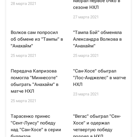
набрал первое очко в
28 марта 2021
сезоне НХЛ
27 марта 2021
Волков сам попросил
"Тампа Бэй" обменяла
об обмене из "Тампы" в
Александра Волкова в
"Анахайм"
"Анахайм"
25 марта 2021
25 марта 2021
Передача Капризова
"Сан-Хосе" обыграл
помогла "Миннесоте"
"Лос-Анджелес" в матче
обыграть "Анахайм" в
НХЛ
матче НХЛ
23 марта 2021
25 марта 2021
Тарасенко принес
"Вегас" обыграл "Сен-
"Сент-Луису" победу
Хосе" и одержал
над "Сан-Хосе" в серии
четвертую победу
буллитов
подряд в НХЛ