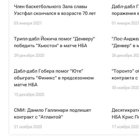
Член баскетбольного Зала славы
Дабл-дабл Г
Уэстфал скончался в возрасте 70 лет
поражения в
03 января 2021
01 января 202
Трипл-дабл Йокича помог "Денверу"
"Лос-Андже
победить "Хьюстон" в матче НБА
"Денвер" в 
29 декабря 2020
26 декабря 20
Дабл-дабл Гобера помог "Юте"
"Торонто" о
обыграть "Финикс" в предсезонном
контракта с
матче НБА
30 ноября 202
15 декабря 2020
СМИ: Данило Галлинари подпишет
Десятикратн
контракт с "Атлантой"
НБА Крис П
21 ноября 2020
17 ноября 202