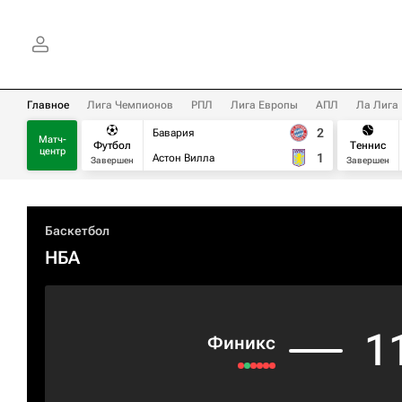
Главное
Лига Чемпионов
РПЛ
Лига Европы
АПЛ
Ла Лига
2
Бавария
Матч-
Футбол
Теннис
центр
1
Астон Вилла
Завершен
Завершен
Баскетбол
НБА
1
Финикс