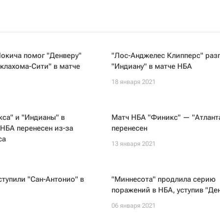
окича помог "Денверу"
"Лос-Анджелес Клипперс" раз
клахома-Сити" в матче
"Индиану" в матче НБА
18 января 2021
1
са" и "Индианы" в
Матч НБА "Финикс" — "Атлант
НБА перенесен из-за
перенесен
са
13 января 2021
1
ступили "Сан-Антонио" в
"Миннесота" продлила серию
поражений в НБА, уступив "Де
1
06 января 2021