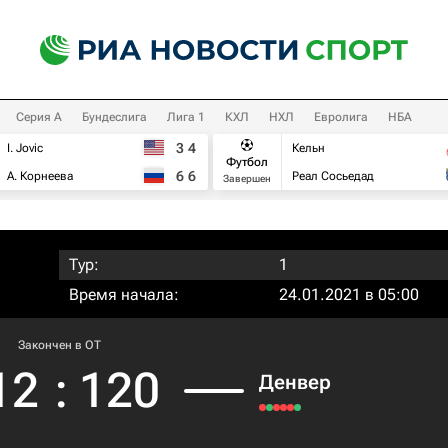
Серия А
Бундеслига
Лига 1
КХЛ
НХЛ
Евролига
НБА
3
4
I. Jovic
Кельн
Футбол
6
6
А. Корнеева
Реал Сосьедад
Завершен
Тур:
1
Время начала:
24.01.2021 в 05:00
Закончен в OT
12
:
120
Денвер