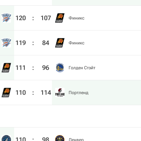
120
:
107
Финикс
119
:
84
Финикс
111
:
96
Голден Стэйт
110
:
114
Портленд
110
:
98
Денвер