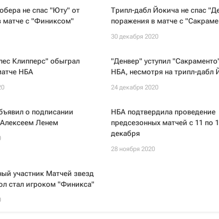
обера не спас "Юту" от
Трипл-дабл Йокича не спас "Д
 матче с "Финиксом"
поражения в матче с "Сакраме
1
30 декабря 2020
лес Клипперс" обыграл
"Денвер" уступил "Сакраменто"
матче НБА
НБА, несмотря на трипл-дабл 
20
24 декабря 2020
бъявил о подписании
НБА подтвердила проведение
 Алексеем Ленем
предсезонных матчей с 11 по 1
декабря
0
28 ноября 2020
ый участник Матчей звезд
ол стал игроком "Финикса"
0