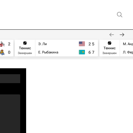
2
2
5
Э. Ли
М. Ан
Теннис
Теннис
0
6
7
Е. Рыбакина
Л. Фе
Завершен
Завершен