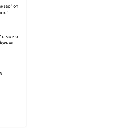
енвер" от
нто"
 в матче
Йокича
9