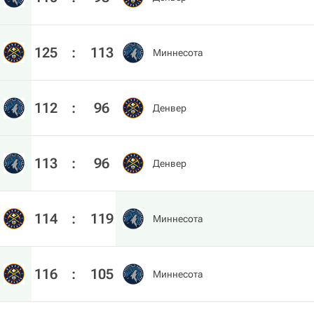
125
:
113
Миннесота
112
:
96
Денвер
113
:
96
Денвер
114
:
119
Миннесота
116
:
105
Миннесота