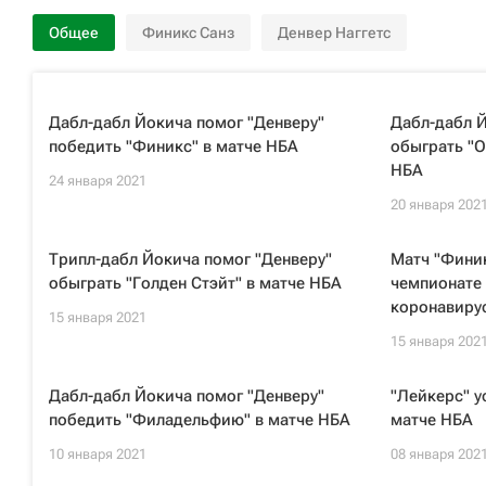
Общее
Финикс Санз
Денвер Наггетс
Дабл-дабл Йокича помог "Денверу"
Дабл-дабл Й
победить "Финикс" в матче НБА
обыграть "О
НБА
24 января 2021
20 января 202
Трипл-дабл Йокича помог "Денверу"
Матч "Финик
обыграть "Голден Стэйт" в матче НБА
чемпионате 
коронавиру
15 января 2021
15 января 202
Дабл-дабл Йокича помог "Денверу"
"Лейкерс" у
победить "Филадельфию" в матче НБА
матче НБА
10 января 2021
08 января 202