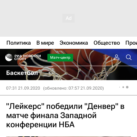
Политика
В мире
Экономика
Общество
Про
Матч-центр
Баскетбол
07:31 21.09.2020
(обновлено: 07:57 21.09.2020)
"Лейкерс" победили "Денвер" в
матче финала Западной
конференции НБА