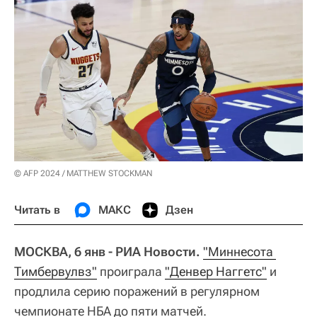
© AFP 2024 / MATTHEW STOCKMAN
Читать в
МАКС
Дзен
МОСКВА, 6 янв - РИА Новости.
"Миннесота 
Тимбервулвз"
проиграла
"Денвер Наггетс"
и
продлила серию поражений в регулярном
чемпионате НБА до пяти матчей.