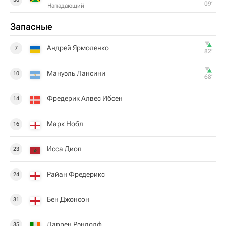
09‎’‎
Нападающий
Запасные
Андрей Ярмоленко
7
82‎’‎
Мануэль Лансини
10
68‎’‎
Фредерик Алвес Ибсен
14
Марк Нобл
16
Исса Диоп
23
Райан Фредерикс
24
Бен Джонсон
31
Даррен Рэндолф
35