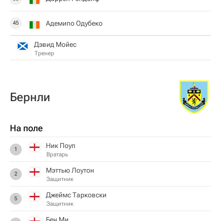
Адемипо Одубеко
45
Дэвид Мойес
Тренер
Бернли
На поле
Ник Поуп
1
Вратарь
Мэттью Лоутон
2
Защитник
Джеймс Тарковски
5
Защитник
Бен Ми