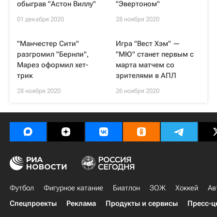
обыграв "Астон Виллу"
"Эвертоном"
01 декабря 2020
28 ноября 2020
"Манчестер Сити"
Игра "Вест Хэм" —
разгромил "Бернли",
"МЮ" станет первым с
Марез оформил хет-
марта матчем со
трик
зрителями в АПЛ
28 ноября 2020
26 ноября 2020
Футбол
Фигурное катание
Биатлон
ЗОЖ
Хоккей
Ав
Спецпроекты
Реклама
Продукты и сервисы
Пресс-ц