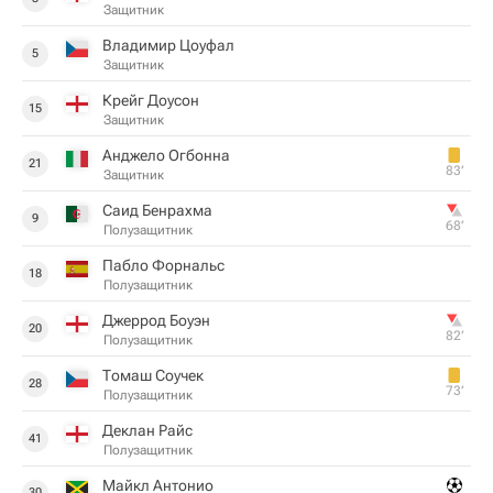
Защитник
Владимир Цоуфал
5
Защитник
Крейг Доусон
15
Защитник
Анджело Огбонна
21
83‎’‎
Защитник
Саид Бенрахма
9
68‎’‎
Полузащитник
Пабло Форнальс
18
Полузащитник
Джеррод Боуэн
20
82‎’‎
Полузащитник
Томаш Соучек
28
73‎’‎
Полузащитник
Деклан Райс
41
Полузащитник
Майкл Антонио
30