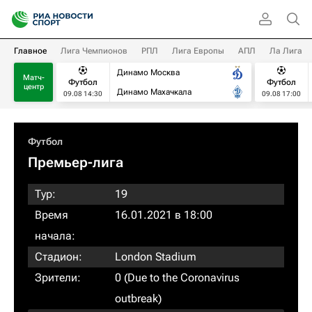
Главное
Лига Чемпионов
РПЛ
Лига Европы
АПЛ
Ла Лига
Динамо Москва
Матч-
Футбол
Футбол
центр
Динамо Махачкала
09.08 14:30
09.08 17:00
Футбол
Премьер-лига
Тур:
19
Время
16.01.2021 в 18:00
начала:
Стадион:
London Stadium
Зрители:
0 (Due to the Coronavirus
outbreak)