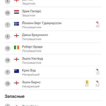
6
Защитник
Эрик Питерс
23
Защитник
Йоханн Берг Гудмундссон
7
46‎’‎
Полузащитник
Джош Браунхилл
8
Полузащитник
Роберт Брэди
12
Полузащитник
Эшли Уэствуд
18
Полузащитник
Крис Вуд
9
72‎’‎
Нападающий
Эшли Барнс
10
63‎’‎
63‎’‎
Нападающий
Запасные