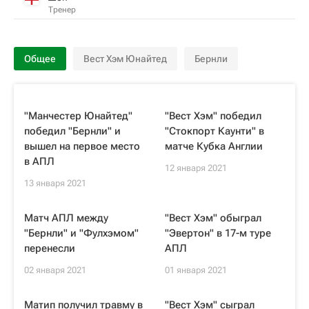
Тренер
Общее
Вест Хэм Юнайтед
Бернли
"Манчестер Юнайтед"
"Вест Хэм" победил
победил "Бернли" и
"Стокпорт Каунти" в
вышел на первое место
матче Кубка Англии
в АПЛ
12 января 2021
13 января 2021
Матч АПЛ между
"Вест Хэм" обыграл
"Бернли" и "Фулхэмом"
"Эвертон" в 17-м туре
перенесли
АПЛ
02 января 2021
01 января 2021
Матип получил травму в
"Вест Хэм" сыграл