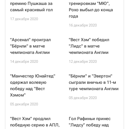
премию Пушкаша за
тренировкам "МЮ",
самый красивый гол
Рохо выбыл до конца
года
17 декабря 2020
16 декабря 2020
"Арсенал" проиграл
"Вест Хэм" победил
"Бёрнли" в матче
"Лидс" в матче
чемпионата Англии
чемпионата Англии
14 декабря 2020
12 декабря 2020
"Манчестер Юнайтед"
"Бёрнли" и "Эвертон"
одержал волевую
сыграли вничью в 11-м
победу над "Вест
туре чемпионата Англии
Хэмом"
05 декабря 2020
05 декабря 2020
"Вест Хэм" продлил
Гол Рафиньи принес
победную серию в АПЛ,
"Лидсу" победу над