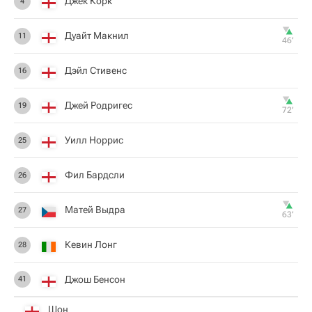
Джек Корк
4
Дуайт Макнил
11
46‎’‎
Дэйл Стивенс
16
Джей Родригес
19
72‎’‎
Уилл Норрис
25
Фил Бардсли
26
Матей Выдра
27
63‎’‎
Кевин Лонг
28
Джош Бенсон
41
Шон