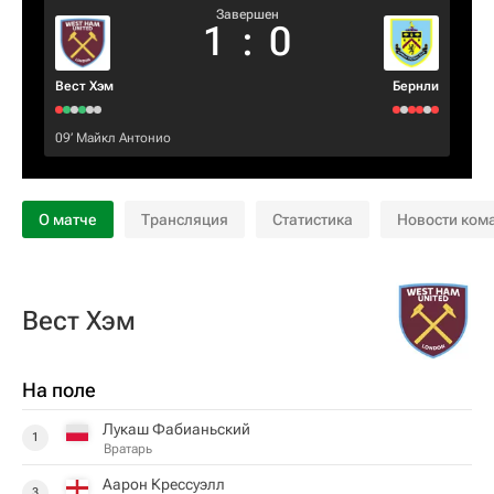
Завершен
1
:
0
Вест Хэм
Бернли
09‎’‎
Майкл Антонио
О матче
Трансляция
Статистика
Новости ком
Вест Хэм
На поле
Лукаш Фабианьский
1
Вратарь
Аарон Крессуэлл
3