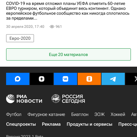
COVID-19 на время отложил планы УЕФА отметить 60-летие
ЕВРО турниром, который объединит весь континент. Однако
европейское футбольное сообщество как никогда сплотилось
за пределами...
30 апреля 2020, 17:40
961
Евро-2020
Еще 20 материалов
Футбол
Фигурное катание
Биатлон
ЗОЖ
Хоккей
Ав
Спецпроекты
Реклама
Продукты и сервисы
Пресс-ц
Версия 2023.1 Beta