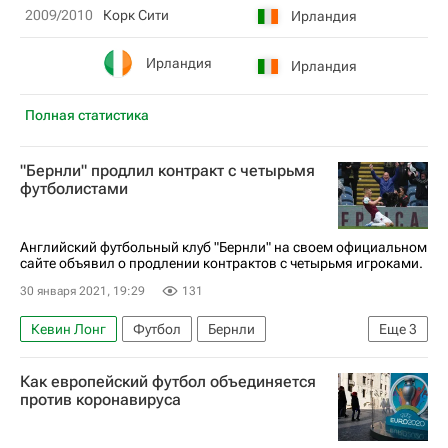
2009/2010
Корк Сити
Ирландия
Ирландия
Ирландия
Полная статистика
"Бернли" продлил контракт с четырьмя
футболистами
Английский футбольный клуб "Бернли" на своем официальном
сайте объявил о продлении контрактов с четырьмя игроками.
30 января 2021, 19:29
131
Кевин Лонг
Футбол
Бернли
Еще
3
Мэттью Лоутон
Эрик Питерс
Как европейский футбол объединяется
Йоханн Гудмундссон
против коронавируса