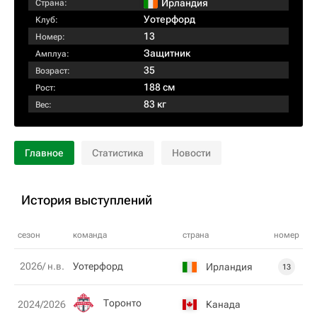
Ирландия
Страна:
Уотерфорд
Клуб:
13
Номер:
Защитник
Амплуа:
35
Возраст:
188 см
Рост:
83 кг
Вес:
Главное
Статистика
Новости
История выступлений
сезон
команда
страна
номер
2026/ н.в.
Уотерфорд
Ирландия
13
Торонто
Канада
2024/2026