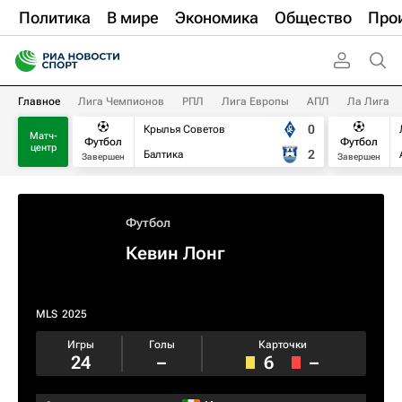
Политика
В мире
Экономика
Общество
Про
Главное
Лига Чемпионов
РПЛ
Лига Европы
АПЛ
Ла Лига
0
Крылья Советов
Матч-
Футбол
Футбол
центр
2
Балтика
Завершен
Завершен
Футбол
Кевин Лонг
MLS
2025
Игры
Голы
Карточки
24
–
6
–