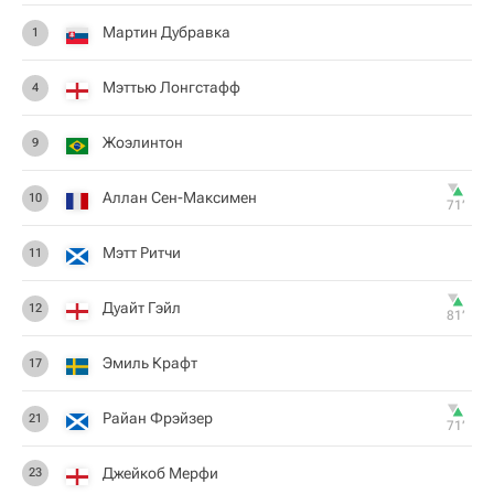
Мартин Дубравка
1
Мэттью Лонгстафф
4
Жоэлинтон
9
Аллан Сен-Максимен
10
71‎’‎
Мэтт Ритчи
11
Дуайт Гэйл
12
81‎’‎
Эмиль Крафт
17
Райан Фрэйзер
21
71‎’‎
Джейкоб Мерфи
23