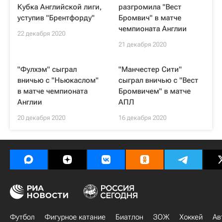
Кубка Английской лиги,
разгромила "Вест
уступив "Брентфорду"
Бромвич" в матче
чемпионата Англии
22 декабря 2020
21 декабря 2020
"Фулхэм" сыграл
"Манчестер Сити"
вничью с "Ньюкаслом"
сыграл вничью с "Вест
в матче чемпионата
Бромвичем" в матче
Англии
АПЛ
20 декабря 2020
16 декабря 2020
Футбол
Фигурное катание
Биатлон
ЗОЖ
Хоккей
Ав