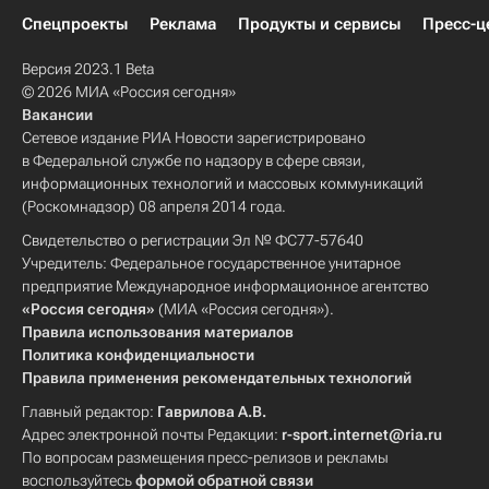
Спецпроекты
Реклама
Продукты и сервисы
Пресс-ц
Версия 2023.1 Beta
© 2026 МИА «Россия сегодня»
Вакансии
Сетевое издание РИА Новости зарегистрировано
в Федеральной службе по надзору в сфере связи,
информационных технологий и массовых коммуникаций
(Роскомнадзор) 08 апреля 2014 года.
Свидетельство о регистрации Эл № ФС77-57640
Учредитель: Федеральное государственное унитарное
предприятие Международное информационное агентство
«Россия сегодня»
(МИА «Россия сегодня»).
Правила использования материалов
Политика конфиденциальности
Правила применения рекомендательных технологий
Главный редактор:
Гаврилова А.В.
Адрес электронной почты Редакции:
r-sport.internet@ria.ru
По вопросам размещения пресс-релизов и рекламы
воспользуйтесь
формой обратной связи