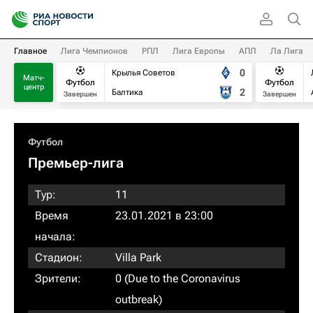
Главное
Лига Чемпионов
РПЛ
Лига Европы
АПЛ
Ла Лига
0
Крылья Советов
Матч-
Футбол
Футбол
центр
2
Балтика
Завершен
Завершен
Футбол
Премьер-лига
Тур:
11
Время
23.01.2021 в 23:00
начала:
Стадион:
Villa Park
Зрители:
0 (Due to the Coronavirus
outbreak)