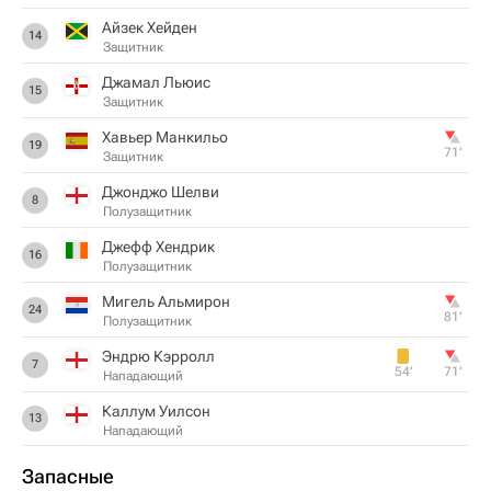
Айзек Хейден
14
Защитник
Джамал Льюис
15
Защитник
Хавьер Манкильо
19
71‎’‎
Защитник
Джонджо Шелви
8
Полузащитник
Джефф Хендрик
16
Полузащитник
Мигель Альмирон
24
81‎’‎
Полузащитник
Эндрю Кэрролл
7
54‎’‎
71‎’‎
Нападающий
Каллум Уилсон
13
Нападающий
Запасные