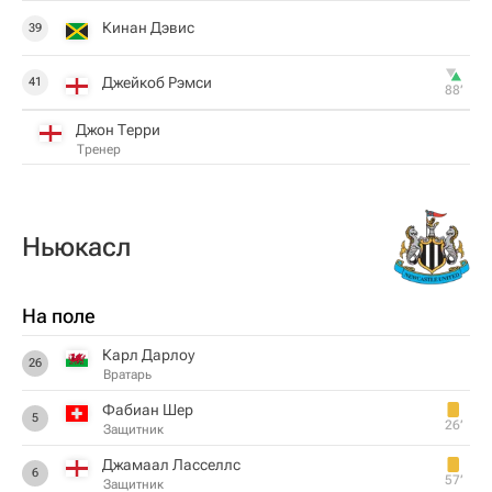
Кинан Дэвис
39
Джейкоб Рэмси
41
88‎’‎
Джон Терри
Тренер
Ньюкасл
На поле
Карл Дарлоу
26
Вратарь
Фабиан Шер
5
26‎’‎
Защитник
Джамаал Ласcеллс
6
57‎’‎
Защитник