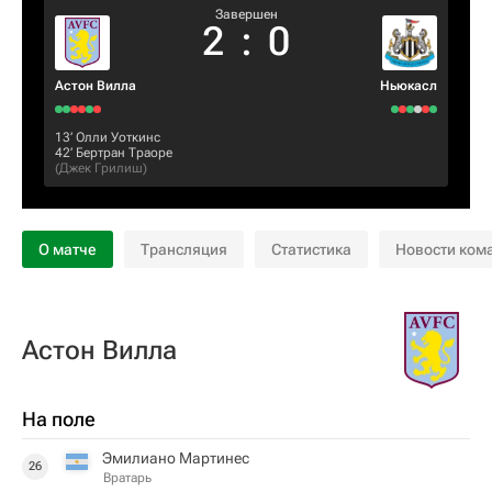
Завершен
2
:
0
Астон Вилла
Ньюкасл
13‎’‎
Олли Уоткинс
42‎’‎
Бертран Траоре
(
Джек Грилиш
)
О матче
Трансляция
Статистика
Новости ком
Астон Вилла
На поле
Эмилиано Мартинес
26
Вратарь