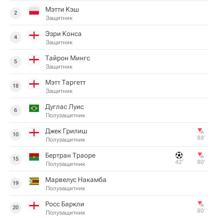
Мэтти Кэш
2
Защитник
Эзри Конса
4
Защитник
Тайрон Мингс
5
Защитник
Мэтт Таргетт
18
Защитник
Дуглас Луис
6
Полузащитник
Джек Грилиш
10
88‎’‎
Полузащитник
Бертран Траоре
15
42‎’‎
80‎’‎
Полузащитник
Марвелус Накамба
19
Полузащитник
Росс Баркли
20
80‎’‎
Полузащитник