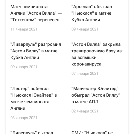
Матч чемпионата
"Арсенал" обыграл
Англии "Астон Вилла" —
"Ньюкасл" в матче
"Тоттенхэм" перенесен
Кубка Англии
11 января 2021
09 января 2021
"Ливерпуль" разгромил
"Астон Вилла" закрыла
"Астон Виллу" в матче
тренировочную базу из-
Кубка Англии
за вспышки
коронавируса
09 января 2021
07 января 2021
"Лестер" победил
"Манчестер Юнайтед"
"Ньюкасл Юнайтед" в
обыграл "Астон Виллу"
матче чемпионата
в матче АПЛ
Англии
02 января 2021
03 января 2021
"Ливерпуль" сыграл
СМИ: "Ньюкасл" не