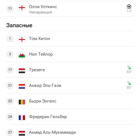
Олли Уоткинс
11
13‎’‎
Нападающий
Запасные
Том Хитон
1
Нил Тейлор
3
Трезеге
17
80‎’‎
Анвар Эль-Гази
21
80‎’‎
Бьорн Энгелс
22
Фредерик Гильбер
24
Ахмед Аль-Мухаммади
27