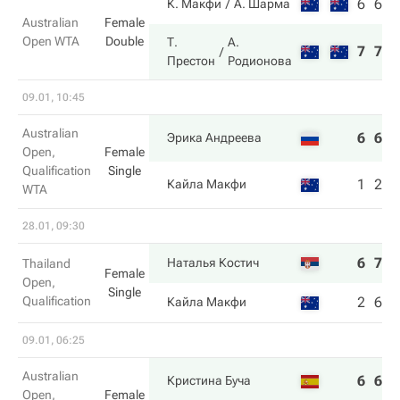
6
6
К. Макфи
А. Шарма
Australian
Female
Open WTA
Double
Т.
А.
7
7
Престон
Родионова
09.01, 10:45
Australian
6
6
Эрика Андреева
Open,
Female
Qualification
Single
1
2
Кайла Макфи
WTA
28.01, 09:30
6
7
Наталья Костич
Thailand
Female
Open,
Single
Qualification
2
6
Кайла Макфи
09.01, 06:25
Australian
6
6
Кристина Буча
Open,
Female