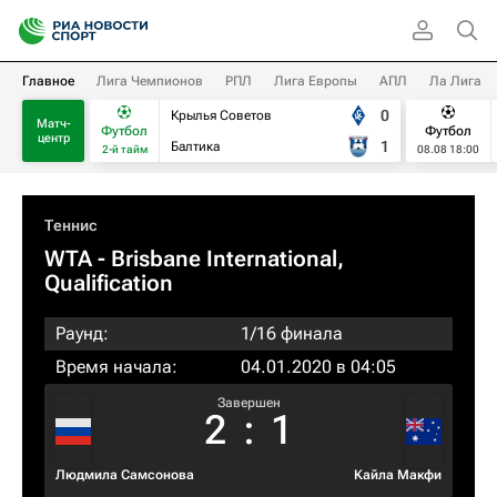
Главное
Лига Чемпионов
РПЛ
Лига Европы
АПЛ
Ла Лига
0
Крылья Советов
Матч-
Футбол
Футбол
центр
1
Балтика
2-й тайм
08.08 18:00
Теннис
WTA
- Brisbane International,
Qualification
Раунд:
1/16 финала
Время начала:
04.01.2020 в 04:05
Завершен
2
:
1
Людмила Самсонова
Кайла Макфи