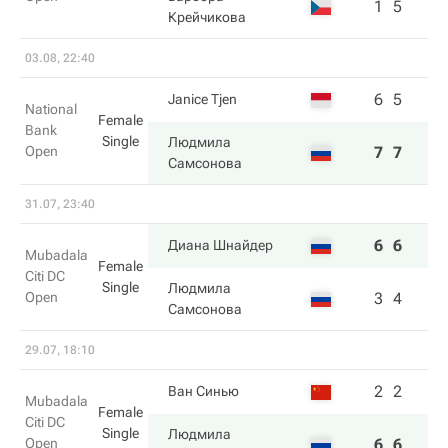
1
5
Крейчикова
03.08, 22:40
6
5
Janice Tjen
National
Female
Bank
Single
Людмила
Open
7
7
Самсонова
31.07, 23:40
6
6
Диана Шнайдер
Mubadala
Female
Citi DC
Single
Людмила
Open
3
4
Самсонова
29.07, 18:10
2
2
Ван Синью
Mubadala
Female
Citi DC
Single
Людмила
Open
6
6