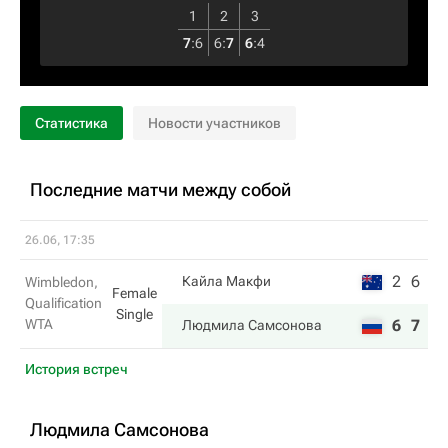
1
2
3
7
:
6
6
:
7
6
:
4
Статистика
Новости участников
Последние матчи между собой
26.06, 17:35
2
6
Кайла Макфи
Wimbledon,
Female
Qualification
Single
WTA
6
7
Людмила Самсонова
История встреч
Людмила Самсонова