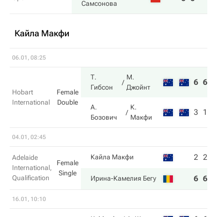
Самсонова
Кайла Макфи
06.01, 08:25
Т.
М.
6
6
Гибсон
Джойнт
Hobart
Female
International
Double
А.
К.
3
1
Бозович
Макфи
04.01, 02:45
2
2
Кайла Макфи
Adelaide
Female
International,
Single
Qualification
6
6
Ирина-Камелия Бегу
16.01, 10:10