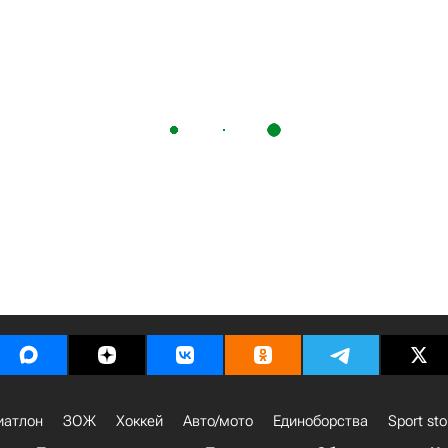
иатлон
ЗОЖ
Хоккей
Авто/мото
Единоборства
Sport sto