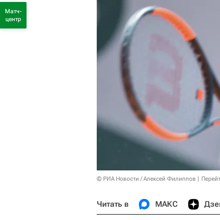
Матч-
центр
© РИА Новости / Алексей Филиппов
Перейт
Читать в
МАКС
Дзе