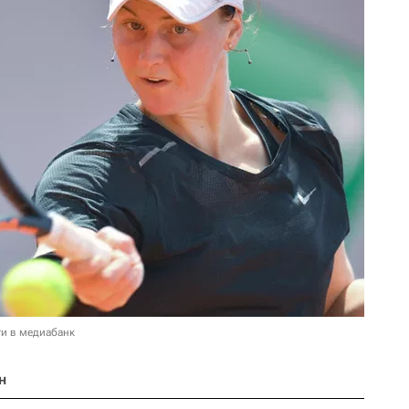
и в медиабанк
н