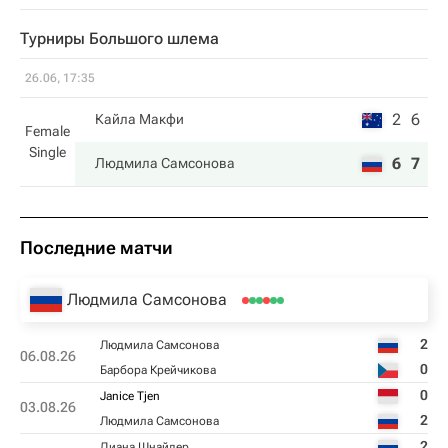
Турниры Большого шлема
26.06, 17:35
2
6
Кайла Макфи
Female
Single
6
7
Людмила Самсонова
Последние матчи
Людмила Самсонова
2
Людмила Самсонова
06.08.26
0
Барбора Крейчикова
0
Janice Tjen
03.08.26
2
Людмила Самсонова
2
Диана Шнайдер