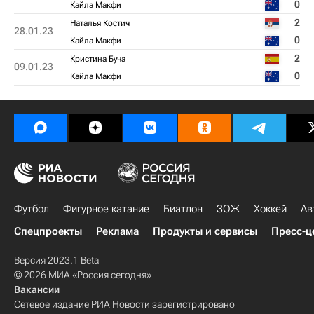
0
Кайла Макфи
2
Наталья Костич
28.01.23
0
Кайла Макфи
2
Кристина Буча
09.01.23
0
Кайла Макфи
Футбол
Фигурное катание
Биатлон
ЗОЖ
Хоккей
Ав
Спецпроекты
Реклама
Продукты и сервисы
Пресс-ц
Версия 2023.1 Beta
© 2026 МИА «Россия сегодня»
Вакансии
Сетевое издание РИА Новости зарегистрировано