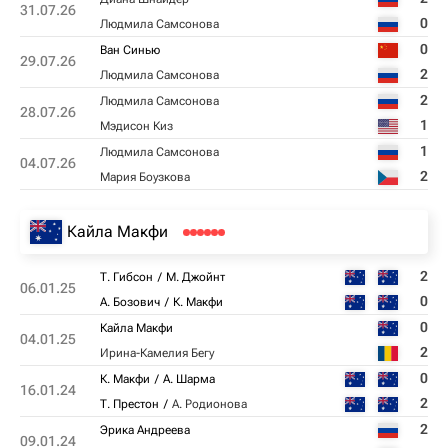
31.07.26
0
Людмила Самсонова
0
Ван Синью
29.07.26
2
Людмила Самсонова
2
Людмила Самсонова
28.07.26
1
Мэдисон Киз
1
Людмила Самсонова
04.07.26
2
Мария Боузкова
Кайла Макфи
2
Т. Гибсон
М. Джойнт
06.01.25
0
А. Бозович
К. Макфи
0
Кайла Макфи
04.01.25
2
Ирина-Камелия Бегу
0
К. Макфи
А. Шарма
16.01.24
2
Т. Престон
А. Родионова
2
Эрика Андреева
09.01.24