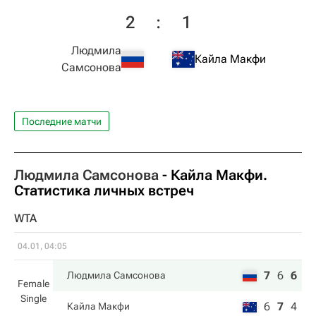
2
:
1
Людмила
Кайла Макфи
Самсонова
Последние матчи
Людмила Самсонова
-
Кайла Макфи
.
Статистика личных встреч
WTA
04.01, 04:05
7
6
6
Людмила Самсонова
Female
Single
6
7
4
Кайла Макфи