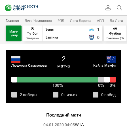
Главное
Лига Чемпионов
РПЛ
Лига Европы
АПЛ
Ла Лига
1
Зенит
Матч-
Футбол
Футбол
центр
0
Балтика
Завершен
Закончен (П)
2
матча
Людмила Самсонова
Кайла Макфи
100%
0%
0%
2 победы
0 ничьих
0 побед
Последний матч
WTA
04.01.2020 04:05