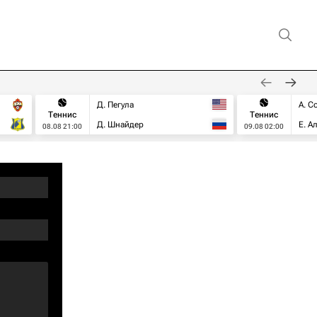
Д. Пегула
А. С
Теннис
Теннис
Д. Шнайдер
Е. А
08.08 21:00
09.08 02:00