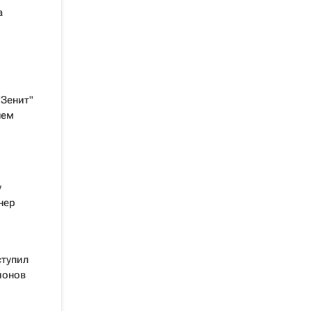
а
"Зенит"
нем
у
нер
ступил
ионов