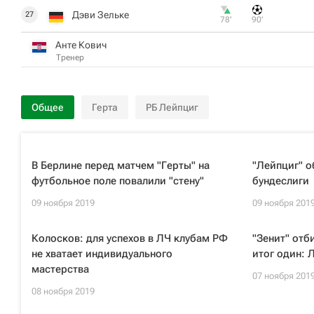
Дэви Зельке
27
78‎’‎
90‎’‎
Анте Кович
Тренер
Общее
Герта
РБ Лейпциг
В Берлине перед матчем "Герты" на
"Лейпциг" о
футбольное поле повалили "стену"
бундеслиги
09 ноября 2019
09 ноября 201
Колосков: для успехов в ЛЧ клубам РФ
"Зенит" отб
не хватает индивидуального
итог один: 
мастерства
07 ноября 201
08 ноября 2019