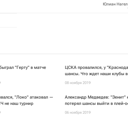
Юлиан Нагел
быграл "Герту" в матче
ЦСКА провалился, у "Краснода
шансы. Что ждет наши клубы в
9
08 ноября 2019
ивался, "Локо" атаковал —
Александр Медведев: "Зенит" 
ЛЧ не наш турнир
потерял шансы выйти в плей-
9
06 ноября 2019