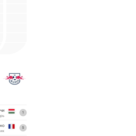
ачи
1
арь
но
5
ник