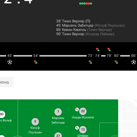
38‎’‎
Тимо Вернер
(П)
45‎’‎
Марсель Забитцер
(
Юссуф Поульсен
)
86‎’‎
Кевин Кампль
(
Тимо Вернер
)
90‎’‎
Тимо Вернер
(
Конрад Лаймер
)
45‎’‎
54‎’‎
73‎’‎
74‎’‎
78‎’‎
80‎’‎
86‎’‎
манд
22
7
30
Норди Мукиеле
Марсель
с Вольф
9
Забитцер
Юссуф
13
Поульсен
27
Штефан