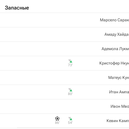
Запасные
Марсело Сарак
Амаду Хайда
Адемола Лукм
Кристофер Нку
73‎’‎
Матеус Ку
Итан Ампа
80‎’‎
Ивон Мво
Кевин Камп
86‎’‎
54‎’‎