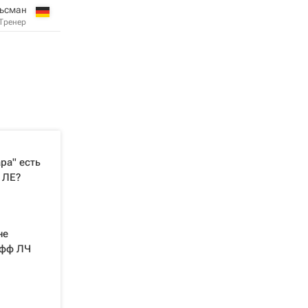
ьсман
Тренер
ра" есть
 ЛЕ?
не
офф ЛЧ