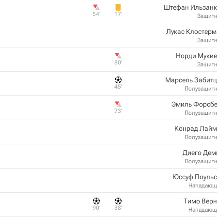
Штефан Ильзанк
54‎’‎
17‎’‎
Защит
Лукас Клостерм
Защит
Норди Мукие
80‎’‎
Защит
Марсель Забитц
45‎’‎
Полузащит
Эмиль Форсбе
73‎’‎
Полузащит
Конрад Лайм
Полузащит
Диего Дем
Полузащит
Юссуф Поульс
Нападающ
Тимо Верн
90‎’‎
38‎’‎
Нападающ