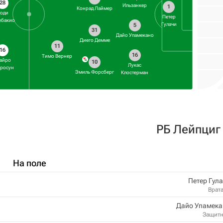
28
Ильзанкер
1
Конрад Лаймер
оди
Петер
ебакио
Гулачи
5
31
Дайо Упамекано
Диего Демме
11
16
16
Тимо Вернер
айро
10
Лукас
росун
Эмиль Форсберг
Клостерман
РБ Лейпциг
На поле
Петер Гул
Врат
Дайо Упамека
Защит