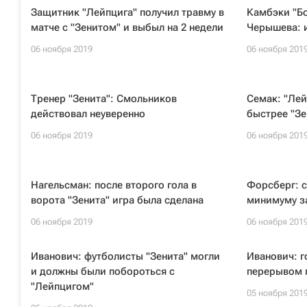
Защитник "Лейпцига" получил травму в
Камбэки "Бо
матче с "Зенитом" и выбыл на 2 недели
Черышева: и
06 ноября 2019
06 ноября 201
Тренер "Зенита": Смольников
Семак: "Лей
действовал неуверенно
быстрее "Зе
06 ноября 2019
06 ноября 201
Нагельсман: после второго гола в
Форсберг: с
ворота "Зенита" игра была сделана
минимуму з
06 ноября 2019
06 ноября 201
Иванович: футболисты "Зенита" могли
Иванович: г
и должны были побороться с
перерывом 
"Лейпцигом"
05 ноября 201