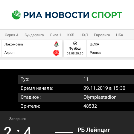
Серия А
Бундеслига
Лига 1
КХЛ
НХЛ
Евролига
НБА
Локомотив
ЦСКА
Футбол
Акрон
Ростов
08.08 20:30
Тур:
11
Время начала:
09.11.2019 в 15:30
Стадион:
Olympiastadion
Зрители:
48532
Завершен
2
:
4
РБ Лейпциг