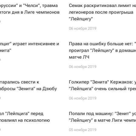
руссии" и "Челси", травма
Семак раскритиковал лимит н
тоги дня в Лиге чемпионов
легионеров после проигрыша
"Лейпцигу"
9
06 ноября 2019
пциг" играет интенсивнее и
Права на ошибку больше нет: 
нита"
проиграл "Лейпцигу" в домаш
матче ЛЧ
9
06 ноября 2019
тарались свести к
Голкипер "Зенита" Кержаков: 
абросы "Зенита" на Дзюбу
"Лейпцига" очень сильный тре
9
06 ноября 2019
ол "Лейпцига" перед
Попали под машину: "Зенит" у
повлиял на психологию
"Лейпцигу" в матче Лиги чемп
9
05 ноября 2019