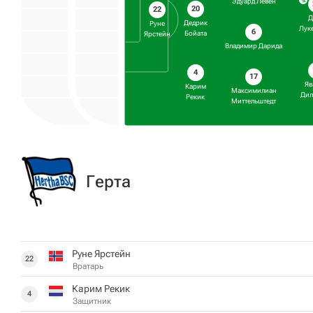
Эдуард Левен
20
22
Д
Дедрик
Руне
Лук
6
Бойата
Ярстейн
Владимир Дарида
4
17
Яв
Карим
Максимилиан
Дил
Рекик
Миттельштедт
Герта
Руне Ярстейн
22
Вратарь
Карим Рекик
4
Защитник