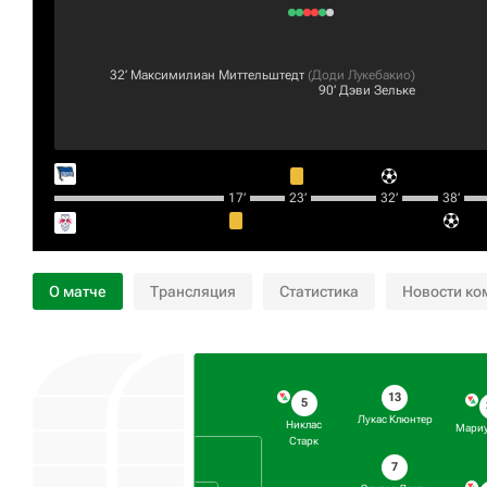
32‎’‎
Максимилиан Миттельштедт
(
Доди Лукебакио
)
90‎’‎
Дэви Зельке
17‎’‎
23‎’‎
32‎’‎
38‎’‎
О матче
Трансляция
Статистика
Новости ко
13
5
Лукас Клюнтер
Никлас
Мариу
Старк
7