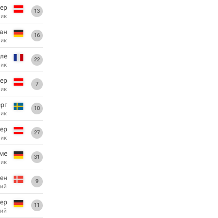
ер
13
ник
ан
16
ник
ле
22
ник
ер
7
ник
рг
10
ник
ер
27
ник
ме
31
ник
ен
9
ий
ер
11
ий