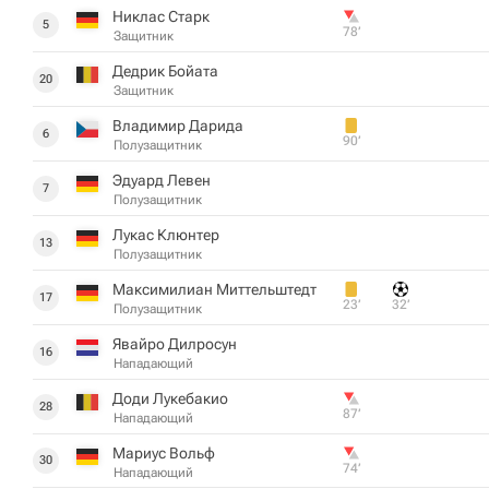
Никлас Старк
5
78‎’‎
Защитник
Дедрик Бойата
20
Защитник
Владимир Дарида
6
90‎’‎
Полузащитник
Эдуард Левен
7
Полузащитник
Лукас Клюнтер
13
Полузащитник
Максимилиан Миттельштедт
17
23‎’‎
32‎’‎
Полузащитник
Явайро Дилросун
16
Нападающий
Доди Лукебакио
28
87‎’‎
Нападающий
Мариус Вольф
30
74‎’‎
Нападающий