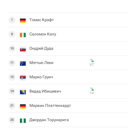
Томас Крафт
1
Саломон Калу
8
Ондрей Дуда
10
Мэттью Леки
11
87‎’‎
Марко Груич
15
Ведад Ибишевич
19
74‎’‎
Марвин Платтенхардт
21
Джордан Торунарига
25