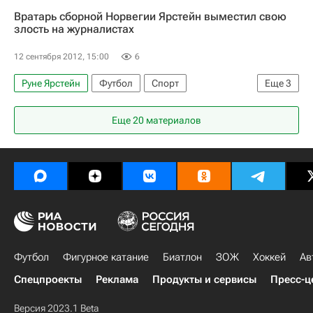
Матиас Норманн
Вратарь сборной Норвегии Ярстейн выместил свою
злость на журналистах
12 сентября 2012, 15:00
6
Руне Ярстейн
Футбол
Спорт
Еще
3
Чемпионат мира 2018 (отборочный турнир, Европа)
Еще 20 материалов
Норвегия
Словения
Футбол
Фигурное катание
Биатлон
ЗОЖ
Хоккей
Ав
Спецпроекты
Реклама
Продукты и сервисы
Пресс-ц
Версия 2023.1 Beta