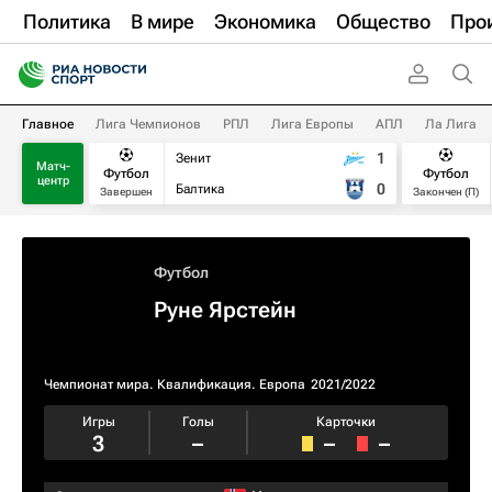
Политика
В мире
Экономика
Общество
Про
Главное
Лига Чемпионов
РПЛ
Лига Европы
АПЛ
Ла Лига
1
Зенит
Матч-
Футбол
Футбол
центр
0
Балтика
Завершен
Закончен (П)
Футбол
Руне Ярстейн
Чемпионат мира. Квалификация. Европа
2021/2022
Игры
Голы
Карточки
3
–
–
–