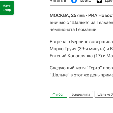
Читать в
МАКС
Дзе
Матч-
центр
МОСКВА, 26 янв - РИА Новос
вничью с "Шальке" из Гельзе
чемпионата Германии.
Встреча в Берлине завершилас
Марко Груич (39-я минута) и 
Евгений Коноплянка (17) и Мар
Следующий матч "Герта" пров
"Шальке" в этот же день прим
Футбол
Бундеслига
Шальке 0