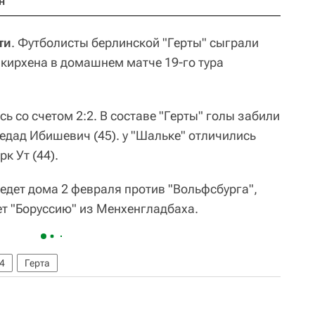
н
ти
. Футболисты берлинской "Герты" сыграли
нкирхена в домашнем матче 19-го тура
ь со счетом 2:2. В составе "Герты" голы забили
Ведад Ибишевич (45). у "Шальке" отличились
к Ут (44).
едет дома 2 февраля против "Вольфсбурга",
ет "Боруссию" из Менхенгладбаха.
4
Герта