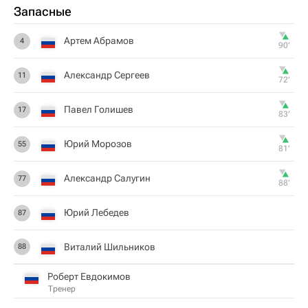
Запасные
Артем Абрамов
4
90‎’‎
Александр Сергеев
11
72‎’‎
Павел Голишев
17
83‎’‎
Юрий Морозов
55
81‎’‎
Александр Салугин
77
88‎’‎
Юрий Лебедев
87
Виталий Шильников
88
Роберт Евдокимов
Тренер