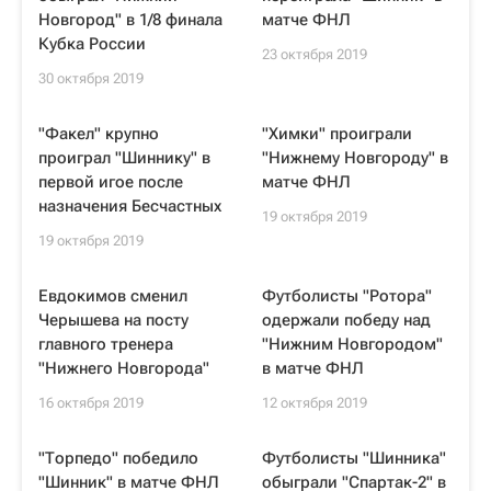
Новгород" в 1/8 финала
матче ФНЛ
Кубка России
23 октября 2019
30 октября 2019
"Факел" крупно
"Химки" проиграли
проиграл "Шиннику" в
"Нижнему Новгороду" в
первой игое после
матче ФНЛ
назначения Бесчастных
19 октября 2019
19 октября 2019
Евдокимов сменил
Футболисты "Ротора"
Черышева на посту
одержали победу над
главного тренера
"Нижним Новгородом"
"Нижнего Новгорода"
в матче ФНЛ
16 октября 2019
12 октября 2019
"Торпедо" победило
Футболисты "Шинника"
"Шинник" в матче ФНЛ
обыграли "Спартак-2" в