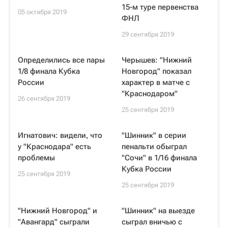
15-м туре первенства
05 октября 2019
ФНЛ
29 сентября 2019
Определились все пары
Черышев: "Нижний
1/8 финала Кубка
Новгород" показал
России
характер в матче с
"Краснодаром"
26 сентября 2019
25 сентября 2019
Игнатович: видели, что
"Шинник" в серии
у "Краснодара" есть
пенальти обыграл
проблемы
"Сочи" в 1/16 финала
Кубка России
25 сентября 2019
25 сентября 2019
"Нижний Новгород" и
"Шинник" на выезде
"Авангард" сыграли
сыграл вничью с