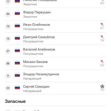
17
85‎’‎
Защитник
Федор Первушин
94
Защитник
Иван Олейников
10
61‎’‎
Полузащитник
Дмитрий Самойлов
15
76‎’‎
Полузащитник
Василий Алейников
27
Полузащитник
Михаил Бакаев
88
62‎’‎
Полузащитник
Эльдар Низамутдинов
9
Нападающий
Сергей Самодин
22
72‎’‎
Нападающий
Запасные