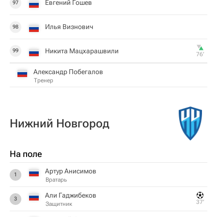
Евгений Гошев
97
Илья Визнович
98
Никита Мацхарашвили
99
76‎’‎
Александр Побегалов
Тренер
Нижний Новгород
На поле
Артур Анисимов
1
Вратарь
Али Гаджибеков
3
37‎’‎
Защитник