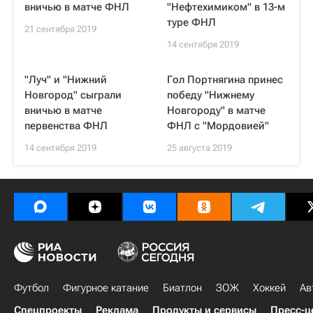
вничью в матче ФНЛ
"Нефтехимиком" в 13-м
туре ФНЛ
21 сентября 2019
14 сентября 2019
"Луч" и "Нижний
Гол Портнягина принес
Новгород" сыграли
победу "Нижнему
вничью в матче
Новгороду" в матче
первенства ФНЛ
ФНЛ с "Мордовией"
14 сентября 2019
25 августа 2019
Футбол
Фигурное катание
Биатлон
ЗОЖ
Хоккей
Ав
Спецпроекты
Реклама
Продукты и сервисы
Пресс-ц