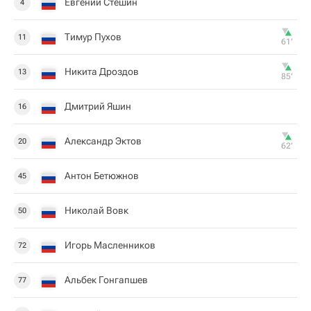
Евгений Стешин
4
Тимур Пухов
11
61‎’‎
Никита Дроздов
13
85‎’‎
Дмитрий Яшин
16
Александр Эктов
20
62‎’‎
Антон Бетюжнов
45
Николай Вовк
50
Игорь Масленников
72
Альбек Гонгапшев
77