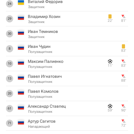
Виталий Федорив
24
Защитник
Владимир Хозин
29
22‎’‎
81‎’‎
Защитник
Иван Темников
30
Защитник
Иван Чудин
8
83‎’‎
Полузащитник
Максим Палиенко
10
11‎’‎
83‎’‎
Полузащитник
Павел Игнатович
13
88‎’‎
Полузащитник
Павел Комолов
20
Полузащитник
Александр Ставпец
61
59‎’‎
90‎’‎
Полузащитник
Артур Сагитов
71
72‎’‎
Нападающий