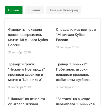
Общее
Шинник
Нижний Новгород
Фавориты показали
Определились все пары
класс: завершились
1/4 финала Кубка
матчи 1/8 финала Кубка
России
России
31 октября 2019
31 октября 2019
Тренер: игроки
Тренер "Шинника"
"Нижнего Новгорода"
Побегалов: игроки
проявили характер в
подарили праздник
матче с "Шинником"
любителям футбола
30 октября 2019
30 октября 2019
"Шинник" по пенальти
"Балтика" на выезде
обыграл "Нижний
переиграла "Шинник" в