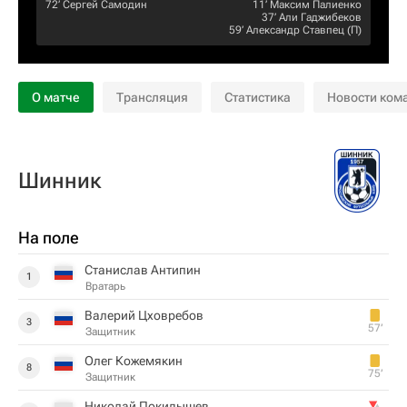
72‎’‎
Сергей Самодин
11‎’‎
Максим Палиенко
37‎’‎
Али Гаджибеков
59‎’‎
Александр Ставпец
(П)
О матче
Трансляция
Статистика
Новости ком
Шинник
На поле
Станислав Антипин
1
Вратарь
Валерий Цховребов
3
57‎’‎
Защитник
Олег Кожемякин
8
75‎’‎
Защитник
Николай Покидышев