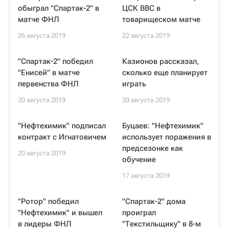
обыграл "Спартак-2" в
ЦСК ВВС в
матче ФНЛ
товарищеском матче
26 августа 2019
22 августа 2019
"Спартак-2" победил
Казионов рассказал,
"Енисей" в матче
сколько еще планирует
первенства ФНЛ
играть
20 августа 2019
20 августа 2019
"Нефтехимик" подписал
Буцаев: "Нефтехимик"
контракт с Игнатовичем
использует поражения в
предсезонке как
20 августа 2019
обучение
17 августа 2019
"Ротор" победил
"Спартак-2" дома
"Нефтехимик" и вышел
проиграл
в лидеры ФНЛ
"Текстильщику" в 8-м