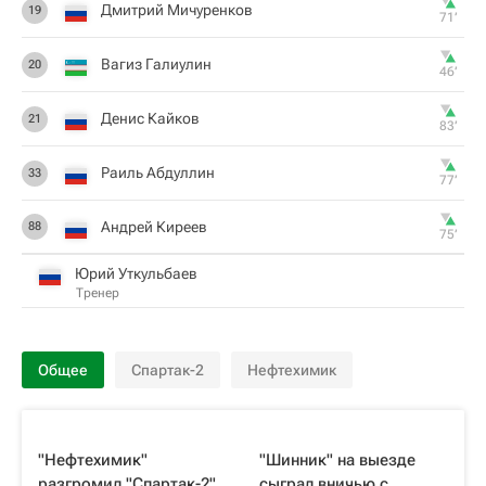
Дмитрий Мичуренков
19
71‎’‎
Вагиз Галиулин
20
46‎’‎
Денис Кайков
21
83‎’‎
Раиль Абдуллин
33
77‎’‎
Андрей Киреев
88
75‎’‎
Юрий Уткульбаев
Тренер
Общее
Спартак-2
Нефтехимик
"Нефтехимик"
"Шинник" на выезде
разгромил "Спартак-2"
сыграл вничью с