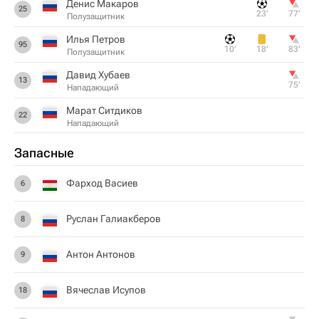
Денис Макаров
25
23‎’‎
77‎’‎
Полузащитник
Илья Петров
95
10‎’‎
18‎’‎
83‎’‎
Полузащитник
Давид Хубаев
13
75‎’‎
Нападающий
Марат Ситдиков
22
Нападающий
Запасные
Фарход Васиев
6
Руслан Галиакберов
8
Антон Антонов
9
Вячеслав Исупов
18