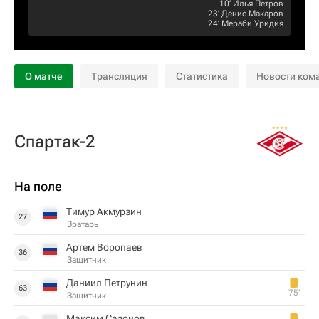
10‎’‎
Илья Петров
23‎’‎
Денис Макаров
24‎’‎
Мераби Уридия
О матче
Трансляция
Статистика
Новости ком
Спартак-2
На поле
Тимур Акмурзин
27
Вратарь
Артем Воропаев
36
Защитник
Даниил Петрунин
63
75‎’‎
Защитник
Максим Сазонов