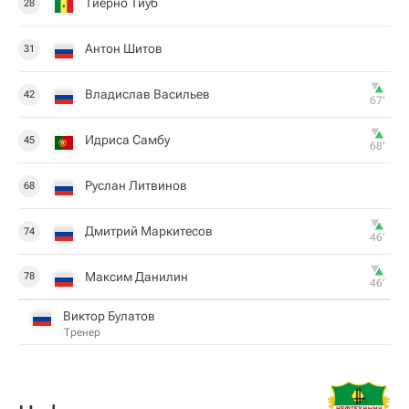
Тиерно Тиуб
28
Антон Шитов
31
Владислав Васильев
42
67‎’‎
Идриса Самбу
45
68‎’‎
Руслан Литвинов
68
Дмитрий Маркитесов
74
46‎’‎
Максим Данилин
78
46‎’‎
Виктор Булатов
Тренер