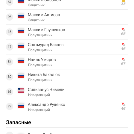
67
33‎’‎
Защитник
Максим Актисов
96
Защитник
Максим Глушенков
15
68‎’‎
Полузащитник
Солтмурад Бакаев
17
46‎’‎
Полузащитник
Наиль Умяров
54
67‎’‎
Полузащитник
Никита Бакалюк
80
Полузащитник
Сильванус Нимели
66
Нападающий
Александр Руденко
79
46‎’‎
Нападающий
Запасные