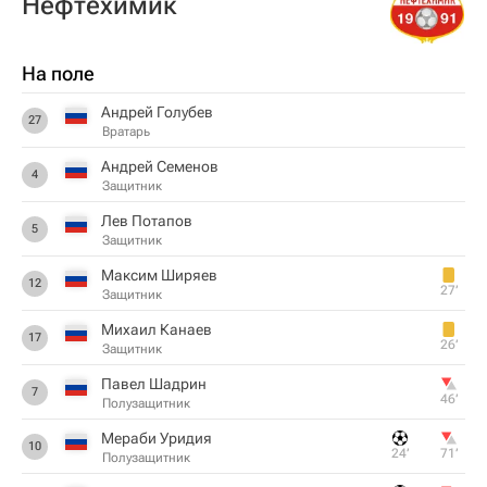
Нефтехимик
На поле
Андрей Голубев
27
Вратарь
Андрей Семенов
4
Защитник
Лев Потапов
5
Защитник
Максим Ширяев
12
27‎’‎
Защитник
Михаил Канаев
17
26‎’‎
Защитник
Павел Шадрин
7
46‎’‎
Полузащитник
Мераби Уридия
10
24‎’‎
71‎’‎
Полузащитник