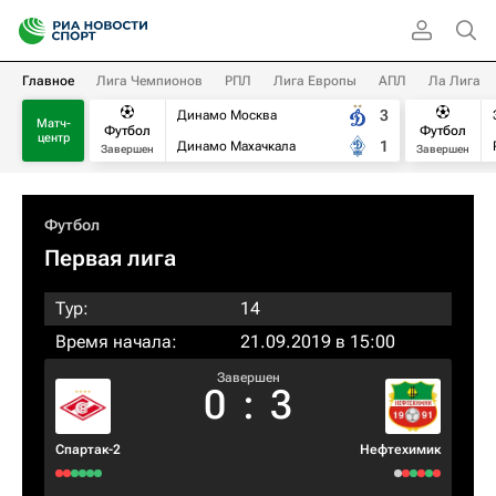
Главное
Лига Чемпионов
РПЛ
Лига Европы
АПЛ
Ла Лига
3
Динамо Москва
Матч-
Футбол
Футбол
центр
1
Динамо Махачкала
Завершен
Завершен
Футбол
Первая лига
Тур:
14
Время начала:
21.09.2019 в 15:00
Завершен
0
:
3
Спартак-2
Нефтехимик