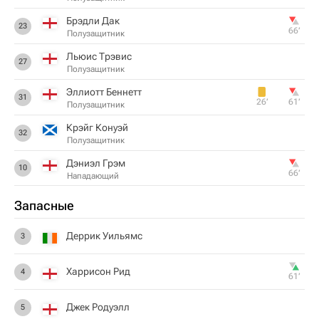
Брэдли Дак
23
66‎’‎
Полузащитник
Льюис Трэвис
27
Полузащитник
Эллиотт Беннетт
31
26‎’‎
61‎’‎
Полузащитник
Крэйг Конуэй
32
Полузащитник
Дэниэл Грэм
10
66‎’‎
Нападающий
Запасные
Деррик Уильямс
3
Харрисон Рид
4
61‎’‎
Джек Родуэлл
5