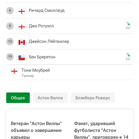
Ричард Смоллвуд
6
Джо Ротуэлл
8
66‎’‎
Джейсон Лёйтвилер
13
Бен Бреретон
19
66‎’‎
Тони Моубрей
Тренер
Общее
Астон Вилла
Блэкберн Роверс
Ветеран "Астон Виллы"
Фанат, ударивший
объявил о завершении
футболиста "Астон
карьеры
Виллы", приговорен к 14