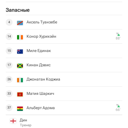
Запасные
Аксель Туанзебе
4
Конор Хурихэйн
14
88‎’‎
Миле Единак
15
Кинан Дэвис
17
Джонатан Коджиа
26
Матия Шаркич
33
Альберт Адома
37
66‎’‎
Дин
Тренер