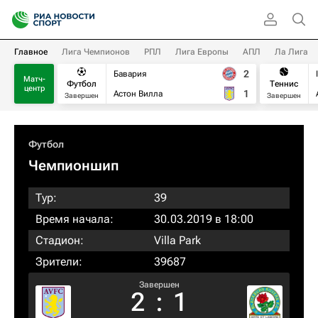
Главное
Лига Чемпионов
РПЛ
Лига Европы
АПЛ
Ла Лига
2
Бавария
Матч-
Футбол
Теннис
центр
1
Астон Вилла
Завершен
Завершен
Футбол
Чемпионшип
Тур:
39
Время начала:
30.03.2019 в 18:00
Стадион:
Villa Park
Зрители:
39687
Завершен
2
:
1