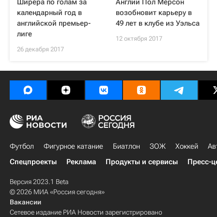
Ширера по голам за
Англии Пол Мерсон
календарный год в
возобновит карьеру в
английской премьер-
49 лет в клубе из Уэльса
лиге
12 октября 2017
26 декабря 2017
Футбол
Фигурное катание
Биатлон
ЗОЖ
Хоккей
Ав
Спецпроекты
Реклама
Продукты и сервисы
Пресс-ц
Версия 2023.1 Beta
© 2026 МИА «Россия сегодня»
Вакансии
Сетевое издание РИА Новости зарегистрировано