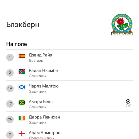
Блэкберн
На поле
Дэвид Райя
1
Вратарь
Райан Ньямбе
2
Защитник
Чарлз Малгрю
14
Защитник
Амари Белл
17
74‎’‎
Защитник
Дарра Ленихан
26
Защитник
Адам Армстронг
7
Полузащитник