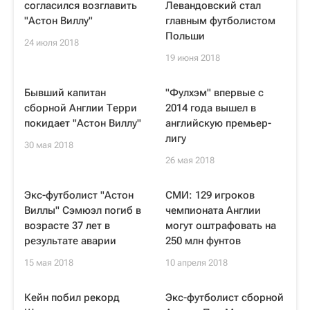
согласился возглавить
Левандовский стал
"Астон Виллу"
главным футболистом
Польши
24 июля 2018
19 июня 2018
Бывший капитан
"Фулхэм" впервые с
сборной Англии Терри
2014 года вышел в
покидает "Астон Виллу"
английскую премьер-
лигу
30 мая 2018
26 мая 2018
Экс-футболист "Астон
СМИ: 129 игроков
Виллы" Сэмюэл погиб в
чемпионата Англии
возрасте 37 лет в
могут оштрафовать на
результате аварии
250 млн фунтов
15 мая 2018
10 апреля 2018
Кейн побил рекорд
Экс-футболист сборной