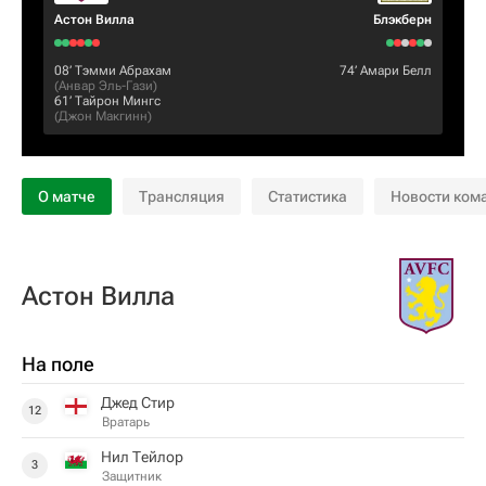
Астон Вилла
Блэкберн
08‎’‎
Тэмми Абрахам
74‎’‎
Амари Белл
(
Анвар Эль-Гази
)
61‎’‎
Тайрон Мингс
(
Джон Макгинн
)
О матче
Трансляция
Статистика
Новости ком
Астон Вилла
На поле
Джед Стир
12
Вратарь
Нил Тейлор
3
Защитник