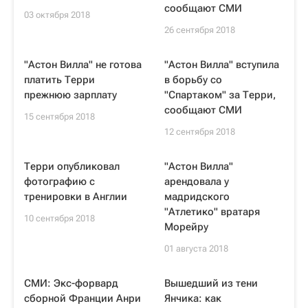
сообщают СМИ
03 октября 2018
26 сентября 2018
"Астон Вилла" не готова
"Астон Вилла" вступила
платить Терри
в борьбу со
прежнюю зарплату
"Спартаком" за Терри,
сообщают СМИ
15 сентября 2018
12 сентября 2018
Терри опубликовал
"Астон Вилла"
фотографию с
арендовала у
тренировки в Англии
мадридского
"Атлетико" вратаря
10 сентября 2018
Морейру
01 августа 2018
СМИ: Экс-форвард
Вышедший из тени
сборной Франции Анри
Янчика: как