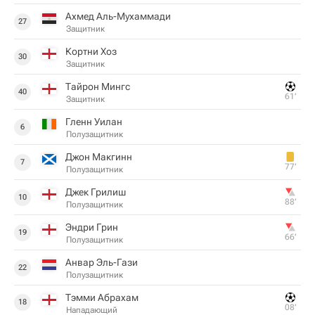
Ахмед Аль-Мухаммади
27
Защитник
Кортни Хоз
30
Защитник
Тайрон Мингс
40
61‎’‎
Защитник
Гленн Уилан
6
Полузащитник
Джон Макгинн
7
77‎’‎
Полузащитник
Джек Грилиш
10
88‎’‎
Полузащитник
Эндри Грин
19
66‎’‎
Полузащитник
Анвар Эль-Гази
22
Полузащитник
Тэмми Абрахам
18
08‎’‎
Нападающий