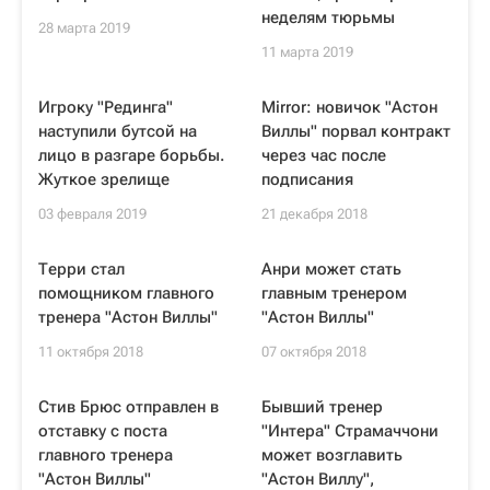
неделям тюрьмы
28 марта 2019
11 марта 2019
Игроку "Рединга"
Mirror: новичок "Астон
наступили бутсой на
Виллы" порвал контракт
лицо в разгаре борьбы.
через час после
Жуткое зрелище
подписания
03 февраля 2019
21 декабря 2018
Терри стал
Анри может стать
помощником главного
главным тренером
тренера "Астон Виллы"
"Астон Виллы"
11 октября 2018
07 октября 2018
Стив Брюс отправлен в
Бывший тренер
отставку с поста
"Интера" Страмаччони
главного тренера
может возглавить
"Астон Виллы"
"Астон Виллу",