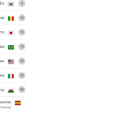
 Ен
4
ме
10
то
13
ди
15
ин
22
ека
23
оу
26
енитес
Тренер