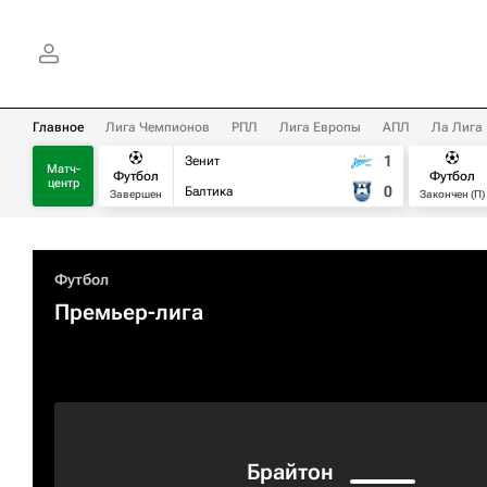
Главное
Лига Чемпионов
РПЛ
Лига Европы
АПЛ
Ла Лига
1
Зенит
Матч-
Футбол
Футбол
центр
0
Балтика
Завершен
Закончен (П)
Футбол
Премьер-лига
Брайтон