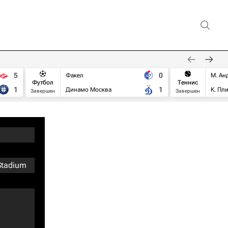
5
0
Факел
М. Ан
Футбол
Теннис
1
1
Динамо Москва
К. Пл
Завершен
Завершен
Stadium