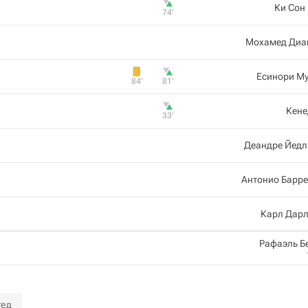
Ки Сон
74‎’‎
Мохамед Диа
Есинори Му
84‎’‎
81‎’‎
Кене
33‎’‎
Деандре Йедл
Антонио Барр
Карл Дарл
Рафаэль Б
тед