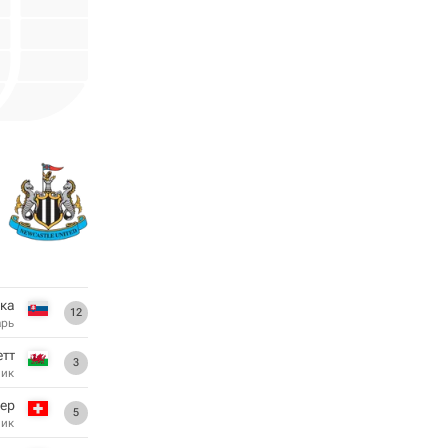
ка
12
арь
тт
3
ник
ер
5
ник