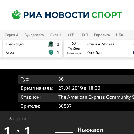
Серия А
Бундеслига
Лига 1
КХЛ
НХЛ
Евролига
НБА
2
Краснодар
Спартак Москва
Футбол
1
Ахмат
Оренбург
Завершен
Тур:
36
Время начала:
27.04.2019 в 18:30
Стадион:
The American Express Community 
Зрители:
30587
Завершен
1
:
1
Ньюкасл