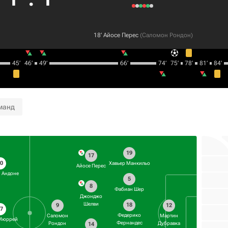
18‎’‎
Айосе Перес
(
Саломон Рондон
)
45‎’‎
46‎’‎
49‎’‎
66‎’‎
74‎’‎
75‎’‎
78‎’‎
81‎’‎
84‎’‎
манд
19
17
10
Хавьер Манкильо
Айосе Перес
 Андоне
5
8
Фабиан Шер
Джонджо
Шелви
18
9
12
17
Федерико
Саломон
Мартин
 Мюррей
Фернандес
Рондон
Дубравка
14