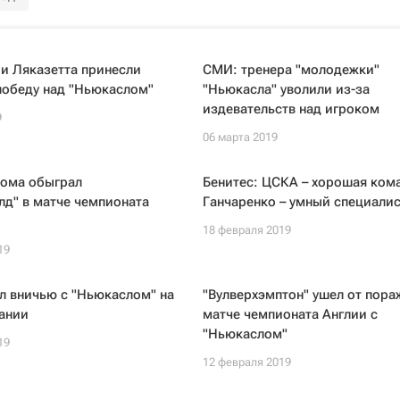
и Ляказетта принесли
СМИ: тренера "молодежки"
победу над "Ньюкаслом"
"Ньюкасла" уволили из-за
издевательств над игроком
9
06 марта 2019
дома обыграл
Бенитес: ЦСКА – хорошая кома
д" в матче чемпионата
Ганчаренко – умный специалис
18 февраля 2019
19
л вничью с "Ньюкаслом" на
"Вулверхэмптон" ушел от пора
ании
матче чемпионата Англии с
"Ньюкаслом"
19
12 февраля 2019