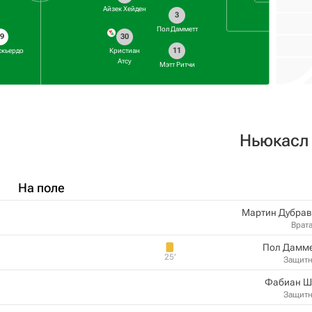
Айзек Хейден
3
Пол Дамметт
19
30
11
скьердо
Кристиан
Атсу
Мэтт Ритчи
Ньюкасл
На поле
Мартин Дубрав
Врат
Пол Дамме
25‎’‎
Защит
Фабиан Ш
Защит