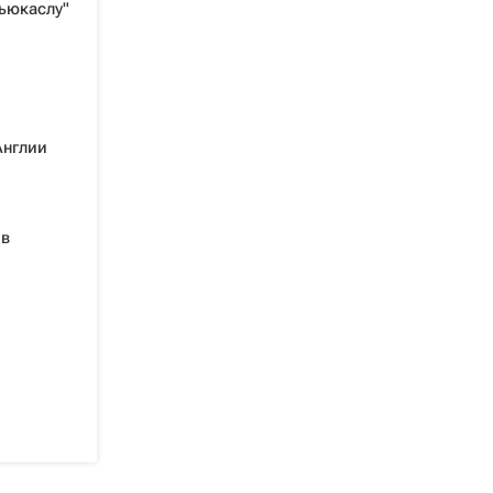
ьюкаслу"
Англии
 в