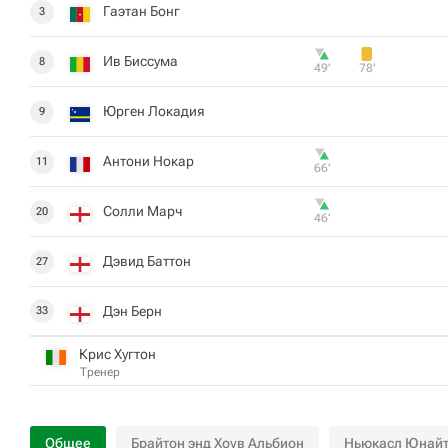
Гаэтан Бонг
3
Ив Биссума
8
49‎’‎
78‎’‎
Юрген Локадия
9
Антони Нокар
11
66‎’‎
Солли Марч
20
46‎’‎
Дэвид Баттон
27
Дэн Берн
33
Крис Хугтон
Тренер
Общее
Брайтон энд Хоув Альбион
Ньюкасл Юнай