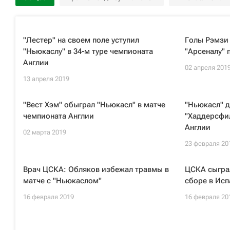
"Лестер" на своем поле уступил
Голы Рэмзи 
"Ньюкаслу" в 34-м туре чемпионата
"Арсеналу" 
Англии
02 апреля 201
13 апреля 2019
"Вест Хэм" обыграл "Ньюкасл" в матче
"Ньюкасл" 
чемпионата Англии
"Хаддерсфил
Англии
02 марта 2019
23 февраля 20
Врач ЦСКА: Обляков избежал травмы в
ЦСКА сыгра
матче с "Ньюкаслом"
сборе в Исп
16 февраля 2019
16 февраля 20