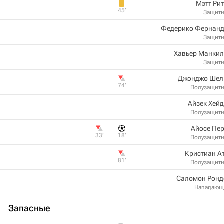
Мэтт Ри
45‎’‎
Защит
Федерико Фернанд
Защит
Хавьер Манкил
Защит
Джонджо Шел
74‎’‎
Полузащит
Айзек Хей
Полузащит
Айосе Пе
33‎’‎
18‎’‎
Полузащит
Кристиан А
81‎’‎
Полузащит
Саломон Ронд
Нападающ
Запасные