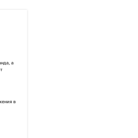
нда, а
т
жения в