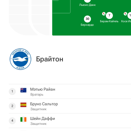
Льюис Данк
7
30
Берам Кайяль
Хосе И
Бернардо
Брайтон
Мэтью Райан
1
Вратарь
Бруно Сальтор
2
Защитник
Шейн Даффи
4
Защитник