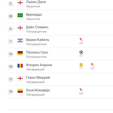
Льюис Данк
5
Защитник
Бернардо
30
Защитник
Дэйл Стивенс
6
Полузащитник
Берам Кайяль
7
49‎’‎
Полузащитник
Паскаль Грос
13
75‎’‎
Полузащитник
Флорин Андоне
10
11‎’‎
46‎’‎
Нападающий
Гленн Мюррей
17
Нападающий
Хосе Искьердо
19
66‎’‎
Нападающий