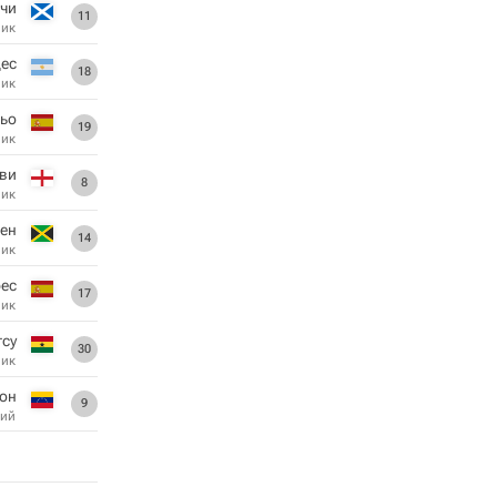
тчи
11
ник
ес
18
ник
ьо
19
ник
ви
8
ник
ден
14
ник
рес
17
ник
тсу
30
ник
он
9
ий