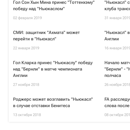
Гол Сон Хын Мина принес "Тоттенхэму"
"Ньюкасл" 
победу над "Ньюкаслом"
клуба транс
02 февраля 2019
31 января 201
СМИ: защитник "Ахмата" может
"Ньюкасл" в
перейти в "Ньюкасл"
Англии
22 января 2019
16 января 201
Гол Кларка принес "Ньюкаслу" победу
Начало матч
над "Бернли" в матче чемпионата
"Бернли" - 
Англии
полчаса
27 ноября 2018
26 ноября 201
Роджерс может возглавить "Ньюкасл"
FA расслед
в случае отставки Бенитеса
слова после
13 октября 2018
08 октября 20