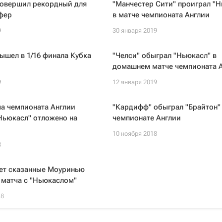
совершил рекордный для
"Манчестер Сити" проиграл "Н
фер
в матче чемпионата Англии
9
30 января 2019
ышел в 1/16 финала Кубка
"Челси" обыграл "Ньюкасл" в
домашнем матче чемпионата 
9
12 января 2019
а чемпионата Англии
"Кардифф" обыграл "Брайтон"
"Ньюкасл" отложено на
чемпионате Англии
10 ноября 2018
8
ует сказанные Моуринью
 матча с "Ньюкаслом"
18