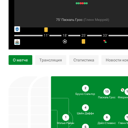
75‎’‎
Паскаль Грос
(
Гленн Мюррей
)
11‎’‎
18‎’‎
25‎’‎
33‎’‎
О матче
Трансляция
Статистика
Новости ко
2
13
Бруно Сальтор
Паскаль Грос
Флорин
4
Шейн Даффи
6
1
Дэйл Стивенс
Гленн
Мэтью Райан
5