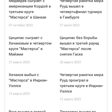
Медведев сыграет с
Четвертая ракетка мира
американцем Кордой в
Рууд вышел в
третьем круге
четвертьфинал турнира
"Мастерса" в Шанхае
в Гамбурге
07 октября 2023
27 июля 2023
Циципас сыграет с
Циципас без борьбы
Хачановым в четвертом
вышел в третий раунд
круге "Мастерса" в
"Мастерса" после
Майами
снятия Гаске
27 марта 2023
25 марта 2023
Хачанов выбыл с
Четвертая ракетка мира
"Мастерса" в Индиан-
Рууд проиграл в
Уэллсе
третьем круге в Индиан-
Уэллсе
13 марта 2023
12 марта 2023
Рууд вышел в третий
Джокович вышел во