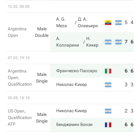
12.02, 00:00
A. G.
Д. А.
5
4
Meza
Оливьери
Argentina
Male
Open
Double
А.
Н.
7
6
Колларини
Кикер
07.02, 19:10
6
6
Франческо Пассаро
Argentina
Male
Open,
Single
Qualification
3
3
Николас Кикер
20.08, 18:10
2
3
Николас Кикер
US Open,
Male
Qualification
Single
ATP
6
6
Бенджамин Бонзи