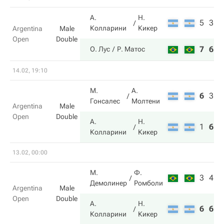
А.
Н.
5
3
Колларини
Кикер
Argentina
Male
Open
Double
7
6
О. Лус
Р. Матос
14.02, 19:10
М.
А.
6
3
5
Гонсалес
Молтени
Argentina
Male
Open
Double
А.
Н.
1
6
1
Колларини
Кикер
13.02, 00:00
М.
Ф.
3
4
Демолинер
Ромболи
Argentina
Male
Open
Double
А.
Н.
6
6
Колларини
Кикер