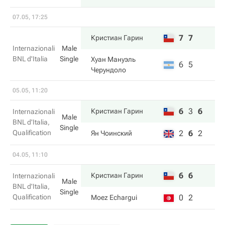
07.05, 17:25
7
7
Кристиан Гарин
Internazionali
Male
BNL d'Italia
Single
Хуан Мануэль
6
5
Черундоло
05.05, 11:20
6
3
6
Кристиан Гарин
Internazionali
Male
BNL d'Italia,
Single
Qualification
2
6
2
Ян Чоинский
04.05, 11:10
6
6
Кристиан Гарин
Internazionali
Male
BNL d'Italia,
Single
Qualification
0
2
Moez Echargui