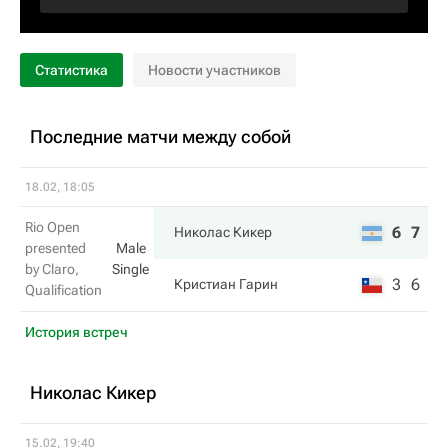
Статистика
Новости участников
Последние матчи между собой
18.02, 18:05
Rio Open
6
7
Николас Кикер
presented
Male
by Claro,
Single
3
6
Кристиан Гарин
Qualification
История встреч
Николас Кикер
15.02, 19:40