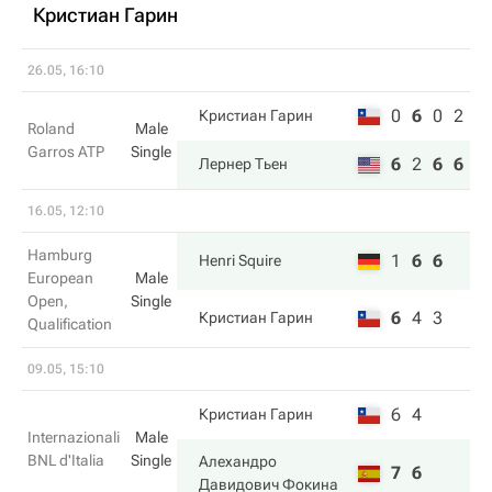
Кристиан Гарин
26.05, 16:10
0
6
0
2
Кристиан Гарин
Roland
Male
Garros ATP
Single
6
2
6
6
Лернер Тьен
16.05, 12:10
Hamburg
1
6
6
Henri Squire
European
Male
Open,
Single
6
4
3
Кристиан Гарин
Qualification
09.05, 15:10
6
4
Кристиан Гарин
Internazionali
Male
BNL d'Italia
Single
Алехандро
7
6
Давидович Фокина