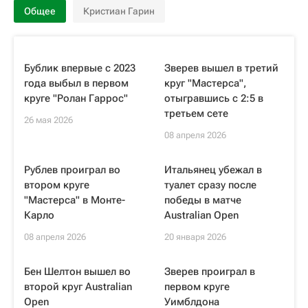
Общее
Кристиан Гарин
Бублик впервые с 2023
Зверев вышел в третий
года выбыл в первом
круг "Мастерса",
круге "Ролан Гаррос"
отыгравшись с 2:5 в
третьем сете
26 мая 2026
08 апреля 2026
Рублев проиграл во
Итальянец убежал в
втором круге
туалет сразу после
"Мастерса" в Монте-
победы в матче
Карло
Australian Open
08 апреля 2026
20 января 2026
Бен Шелтон вышел во
Зверев проиграл в
второй круг Australian
первом круге
Open
Уимблдона