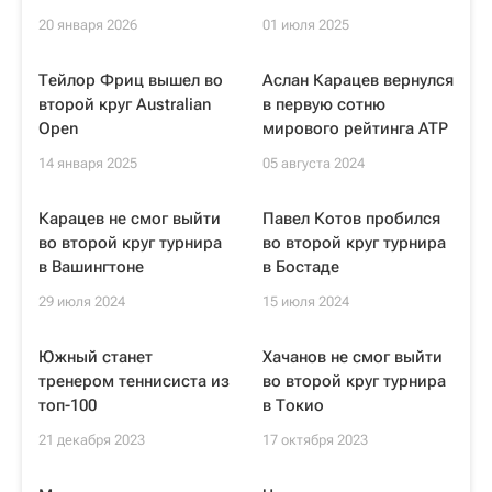
20 января 2026
01 июля 2025
Тейлор Фриц вышел во
Аслан Карацев вернулся
второй круг Australian
в первую сотню
Open
мирового рейтинга ATP
14 января 2025
05 августа 2024
Карацев не смог выйти
Павел Котов пробился
во второй круг турнира
во второй круг турнира
в Вашингтоне
в Бостаде
29 июля 2024
15 июля 2024
Южный станет
Хачанов не смог выйти
тренером теннисиста из
во второй круг турнира
топ-100
в Токио
21 декабря 2023
17 октября 2023