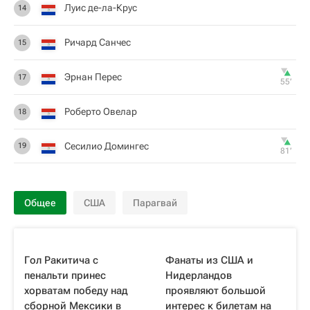
Луис де-ла-Крус
14
Ричард Санчес
15
Эрнан Перес
17
55‎’‎
Роберто Овелар
18
Сесилио Домингес
19
81‎’‎
Общее
США
Парагвай
Гол Ракитича с
Фанаты из США и
пенальти принес
Нидерландов
хорватам победу над
проявляют большой
сборной Мексики в
интерес к билетам на