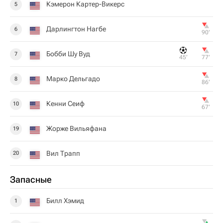
Кэмерон Картер-Викерс
5
Дарлингтон Нагбе
6
90‎’‎
Бобби Шу Вуд
7
45‎’‎
77‎’‎
Марко Дельгадо
8
86‎’‎
Кенни Сеиф
10
67‎’‎
Жорже Вильяфана
19
Вил Трапп
20
Запасные
Билл Хэмид
1