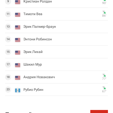
Кристиан Ролдан
9
90‎’‎
Тимоти Веа
11
86‎’‎
Эрик Палмер-Браун
13
Энтони Робинсон
14
Эрик Лихай
15
Шакил Мур
17
Андрия Новакович
18
77‎’‎
Рубио Рубин
23
67‎’‎