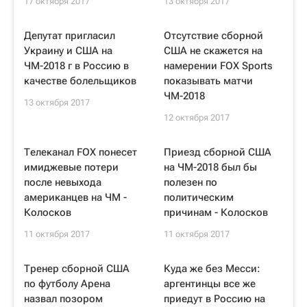
17 октября 2017
13 октября 2017
Депутат пригласил
Отсутствие сборной
Украину и США на
США не скажется на
ЧМ-2018 г в Россию в
намерении FOX Sports
качестве болельщиков
показывать матчи
ЧМ-2018
13 октября 2017
12 октября 2017
Телеканал FOX понесет
Приезд сборной США
имиджевые потери
на ЧМ-2018 был бы
после невыхода
полезен по
американцев на ЧМ -
политическим
Колосков
причинам - Колосков
11 октября 2017
11 октября 2017
Тренер сборной США
Куда же без Месси:
по футболу Арена
аргентинцы все же
назвал позором
приедут в Россию на