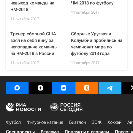
невыход команды на
ЧМ-2018 по футболу
ЧМ-2018
11 октября 2017
11 октября 2017
Тренер сборной США
Сборные Уругвая и
взял на себя вину за
Колумбии пробились на
непопадание команды
чемпионат мира по
на ЧМ-2018 в России
футболу 2018 года
11 октября 2017
11 октября 2017
Футбол
Фигурное катание
Биатлон
ЗОЖ
Хоккей
Ав
Спецпроекты
Реклама
Продукты и сервисы
Пресс-ц