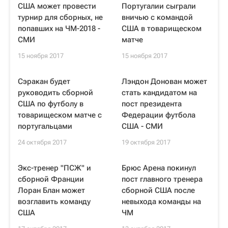
США может провести
Португалии сыграли
турнир для сборных, не
вничью с командой
попавших на ЧМ-2018 -
США в товарищеском
СМИ
матче
15 ноября 2017
15 ноября 2017
Сэракан будет
Лэндон Донован может
руководить сборной
стать кандидатом на
США по футболу в
пост президента
товарищеском матче с
Федерации футбола
португальцами
США - СМИ
24 октября 2017
19 октября 2017
Экс-тренер "ПСЖ" и
Брюс Арена покинул
сборной Франции
пост главного тренера
Лоран Блан может
сборной США после
возглавить команду
невыхода команды на
США
ЧМ