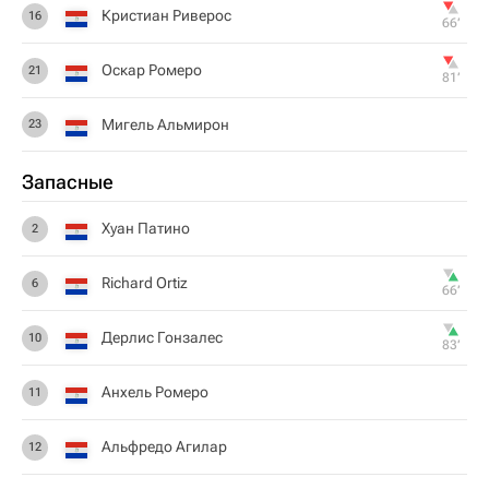
Кристиан Риверос
16
66‎’‎
Оскар Ромеро
21
81‎’‎
Мигель Альмирон
23
Запасные
Хуан Патино
2
Richard Ortiz
6
66‎’‎
Дерлис Гонзалес
10
83‎’‎
Анхель Ромеро
11
Альфредо Агилар
12