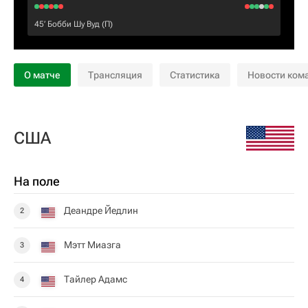
45‎’‎
Бобби Шу Вуд
(П)
О матче
Трансляция
Статистика
Новости ком
США
На поле
Деандре Йедлин
2
Мэтт Миазга
3
Тайлер Адамс
4