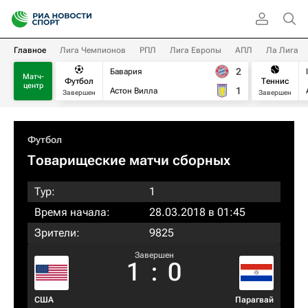
Главное
Лига Чемпионов
РПЛ
Лига Европы
АПЛ
Ла Лига
2
Бавария
Матч-
Футбол
Теннис
центр
1
Астон Вилла
Завершен
Завершен
Футбол
Товарищеские матчи сборных
Тур:
1
Время начала:
28.03.2018 в 01:45
Зрители:
9825
Завершен
1
:
0
США
Парагвай