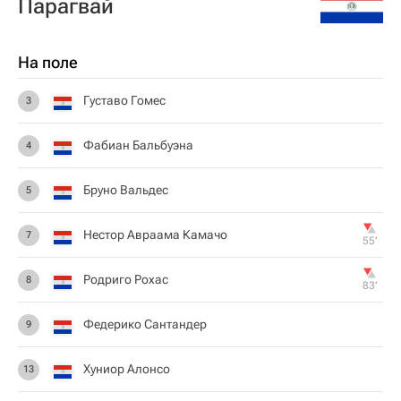
Парагвай
На поле
Густаво Гомес
3
Фабиан Бальбуэна
4
Бруно Вальдес
5
Нестор Авраама Камачо
7
55‎’‎
Родриго Рохас
8
83‎’‎
Федерико Сантандер
9
Хуниор Алонсо
13