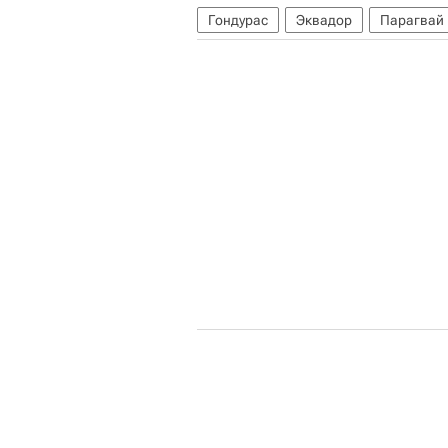
Гондурас
Эквадор
Парагвай