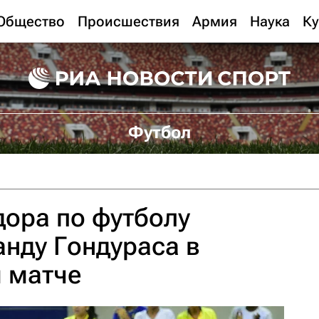
Общество
Происшествия
Армия
Наука
Ку
Футбол
ора по футболу
нду Гондураса в
 матче