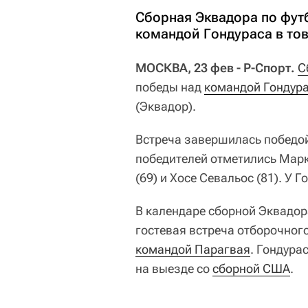
Сборная Эквадора по фут
командой Гондураса в то
МОСКВА, 23 фев - Р-Спорт.
С
победы над
командой Гондур
(Эквадор).
Встреча завершилась победой 
победителей отметились Марко
(69) и Хосе Севальос (81). У 
В календаре сборной Эквадор
гостевая встреча отборочног
командой Парагвая
. Гондура
на выезде со
сборной США
.