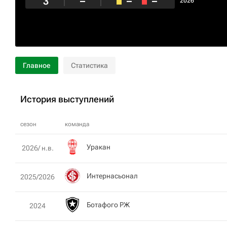
3
–
–
–
2026
Главное
Статистика
История выступлений
сезон
команда
Уракан
2026/ н.в.
Интернасьонал
2025/2026
Ботафого РЖ
2024