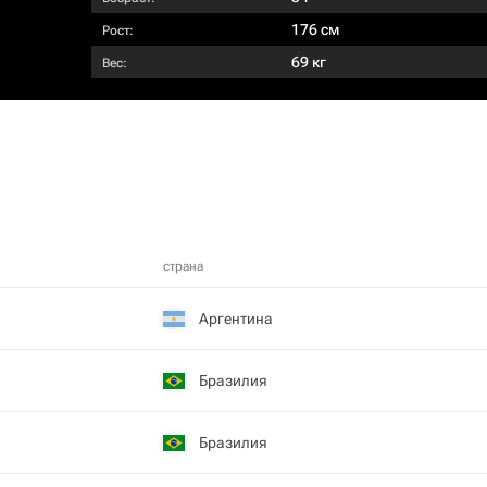
176 см
Рост:
69 кг
Вес:
страна
Аргентина
Бразилия
Бразилия