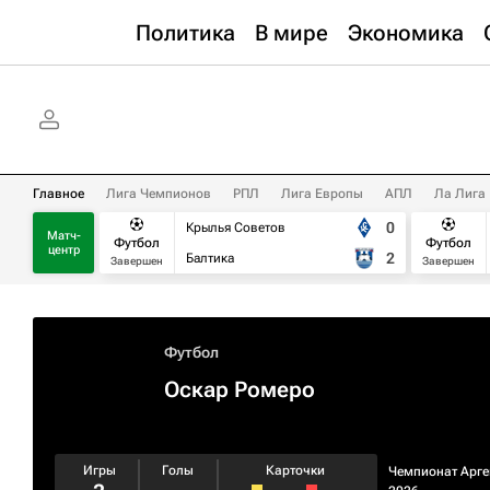
Политика
В мире
Экономика
Главное
Лига Чемпионов
РПЛ
Лига Европы
АПЛ
Ла Лига
0
Крылья Советов
Матч-
Футбол
Футбол
центр
2
Балтика
Завершен
Завершен
Футбол
Оскар Ромеро
Игры
Голы
Карточки
Чемпионат Арг