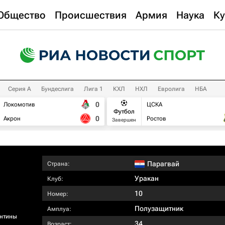
Общество
Происшествия
Армия
Наука
Ку
Серия А
Бундеслига
Лига 1
КХЛ
НХЛ
Евролига
НБА
0
Локомотив
ЦСКА
Футбол
0
Акрон
Ростов
Завершен
Парагвай
Страна:
Уракан
Клуб:
10
Номер:
Полузащитник
Амплуа:
ентины
34
Возраст: