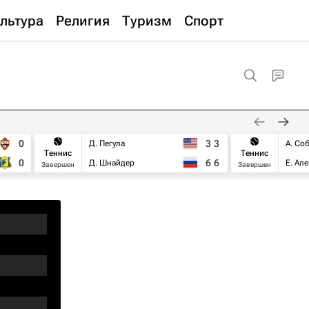
льтура
Религия
Туризм
Спорт
0
3
3
Д. Пегула
А. Со
Теннис
Теннис
0
6
6
Д. Шнайдер
Е. Ал
Завершен
Завершен