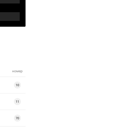
номер
10
11
70