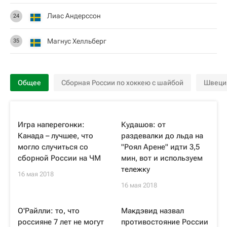
Лиас Андерссон
24
Магнус Хелльберг
35
Общее
Сборная России по хоккею с шайбой
Швеци
Игра наперегонки:
Кудашов: от
Канада – лучшее, что
раздевалки до льда на
могло случиться со
"Роял Арене" идти 3,5
сборной России на ЧМ
мин, вот и используем
тележку
16 мая 2018
16 мая 2018
О'Райлли: то, что
Макдэвид назвал
россияне 7 лет не могут
противостояние России