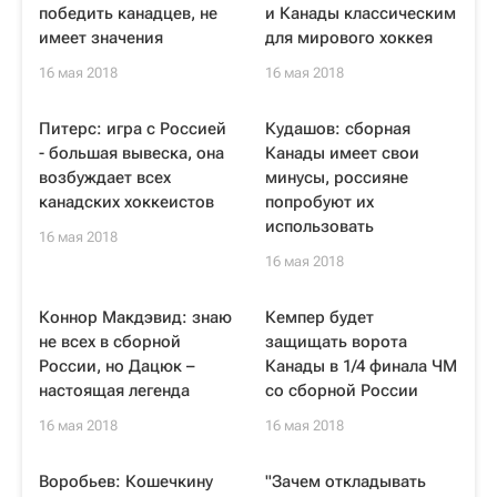
победить канадцев, не
и Канады классическим
имеет значения
для мирового хоккея
16 мая 2018
16 мая 2018
Питерс: игра с Россией
Кудашов: сборная
- большая вывеска, она
Канады имеет свои
возбуждает всех
минусы, россияне
канадских хоккеистов
попробуют их
использовать
16 мая 2018
16 мая 2018
Коннор Макдэвид: знаю
Кемпер будет
не всех в сборной
защищать ворота
России, но Дацюк –
Канады в 1/4 финала ЧМ
настоящая легенда
со сборной России
16 мая 2018
16 мая 2018
Воробьев: Кошечкину
"Зачем откладывать