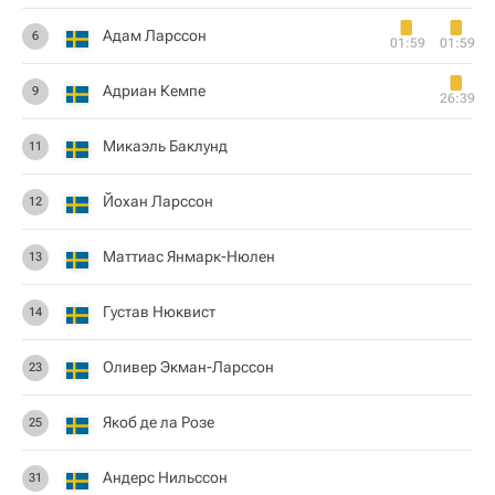
Адам Ларссон
6
01:59
01:59
Адриан Кемпе
9
26:39
Микаэль Баклунд
11
Йохан Ларссон
12
Маттиас Янмарк-Нюлен
13
Густав Нюквист
14
Оливер Экман-Ларссон
23
Якоб де ла Розе
25
Андерс Нильссон
31