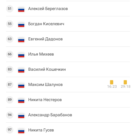
Алексей Береглазов
51
Богдан Киселевич
55
Евгений Дадонов
63
Илья Михеев
66
Василий Кошечкин
83
Максим Шалунов
87
16:23
29:18
Никита Нестеров
89
Александр Барабанов
94
Никита Гусев
97