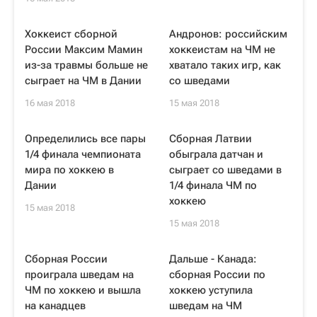
Хоккеист сборной
Андронов: российским
России Максим Мамин
хоккеистам на ЧМ не
из-за травмы больше не
хватало таких игр, как
сыграет на ЧМ в Дании
со шведами
16 мая 2018
15 мая 2018
Определились все пары
Сборная Латвии
1/4 финала чемпионата
обыграла датчан и
мира по хоккею в
сыграет со шведами в
Дании
1/4 финала ЧМ по
хоккею
15 мая 2018
15 мая 2018
Сборная России
Дальше - Канада:
проиграла шведам на
сборная России по
ЧМ по хоккею и вышла
хоккею уступила
на канадцев
шведам на ЧМ