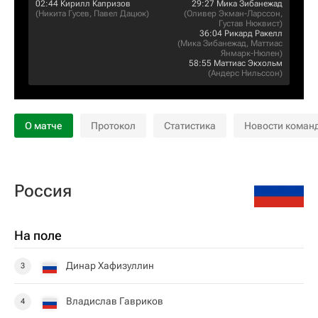
02:44
Кирилл Капризов
29:27
Мика Зибанежад
(
Никита Гусев
,
Павел Дацюк
)
(
Оливер Экман-Ларссон
,
Густав Нюквист
)
36:04
Рикард Ракелл
(
Мика Зибанежад
,
Маттиас
Янмарк-Нюлен
)
58:55
Маттиас Экхольм
(
Андерс Нильссон
)
О матче
Протокол
Статистика
Новости коман
Россия
На поле
Динар Хафизуллин
3
Владислав Гавриков
4