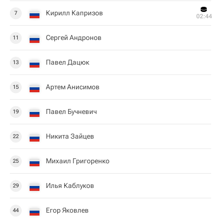
Кирилл Капризов
7
02:44
Сергей Андронов
11
Павел Дацюк
13
Артем Анисимов
15
Павел Бучневич
19
Никита Зайцев
22
Михаил Григоренко
25
Илья Каблуков
29
Егор Яковлев
44