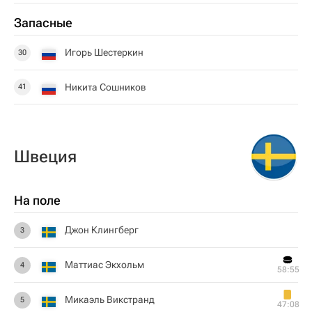
Запасные
Игорь Шестеркин
30
Никита Сошников
41
Швеция
На поле
Джон Клингберг
3
Маттиас Экхольм
4
58:55
Микаэль Викстранд
5
47:08