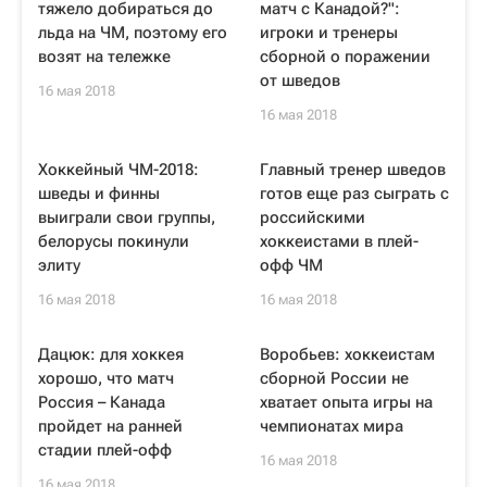
тяжело добираться до
матч с Канадой?":
льда на ЧМ, поэтому его
игроки и тренеры
возят на тележке
сборной о поражении
от шведов
16 мая 2018
16 мая 2018
Хоккейный ЧМ-2018:
Главный тренер шведов
шведы и финны
готов еще раз сыграть с
выиграли свои группы,
российскими
белорусы покинули
хоккеистами в плей-
элиту
офф ЧМ
16 мая 2018
16 мая 2018
Дацюк: для хоккея
Воробьев: хоккеистам
хорошо, что матч
сборной России не
Россия – Канада
хватает опыта игры на
пройдет на ранней
чемпионатах мира
стадии плей-офф
16 мая 2018
16 мая 2018