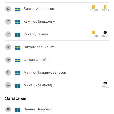
Виктор Арвидссон
33
18:39
23:17
Хампус Линдхольм
47
Рикард Ракелл
67
00:30
36:04
Патрик Хорнквист
72
Филип Форсберг
79
Магнус Пяярви-Свенссон
91
Мика Зибанежад
93
29:27
Запасные
Деннис Эверберг
18