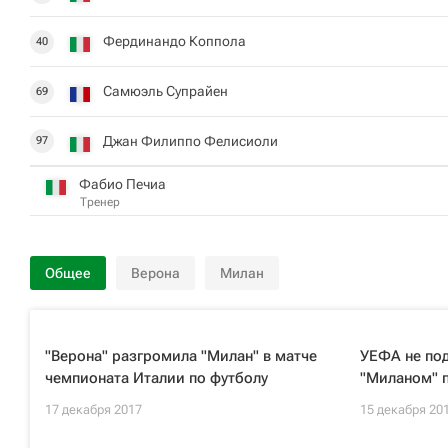
Фердинандо Коппола
40
Самюэль Супрайен
69
Джан Филиппо Фелисиоли
97
Фабио Печиа
Тренер
Общее
Верона
Милан
"Верона" разгромила "Милан" в матче
УЕФА не под
чемпионата Италии по футболу
"Миланом" п
17 декабря 2017
15 декабря 20