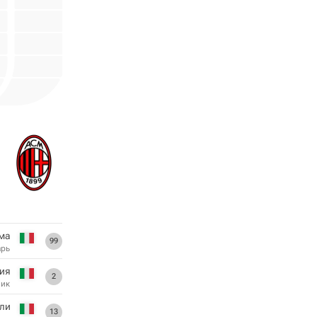
ма
99
арь
ия
2
ник
ли
13