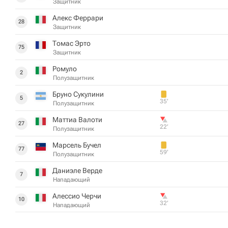
Защитник
Алекс Феррари
28
Защитник
Томас Эрто
75
Защитник
Ромуло
2
Полузащитник
Бруно Сукулини
5
35‎’‎
Полузащитник
Маттиа Валоти
27
22‎’‎
Полузащитник
Марсель Бучел
77
59‎’‎
Полузащитник
Даниэле Верде
7
Нападающий
Алессио Черчи
10
32‎’‎
Нападающий