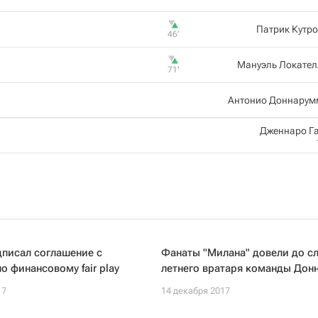
Патрик Кутр
46‎’‎
Мануэль Локател
71‎’‎
Антонио Доннарум
Дженнаро Г
писал соглашение с
Фанаты "Милана" довели до сл
о финансовому fair play
летнего вратаря команды Дон
17
14 декабря 2017