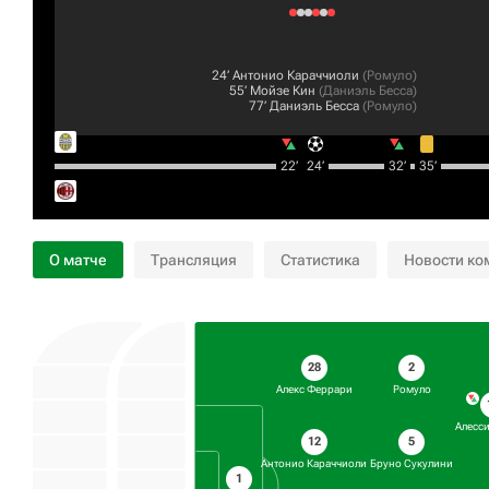
24‎’‎
Антонио Караччиоли
(
Ромуло
)
55‎’‎
Мойзе Кин
(
Даниэль Бесса
)
77‎’‎
Даниэль Бесса
(
Ромуло
)
22‎’‎
24‎’‎
32‎’‎
35‎’‎
О матче
Трансляция
Статистика
Новости ко
28
2
Алекс Феррари
Ромуло
Алесс
12
5
Антонио Караччиоли
Бруно Сукулини
1