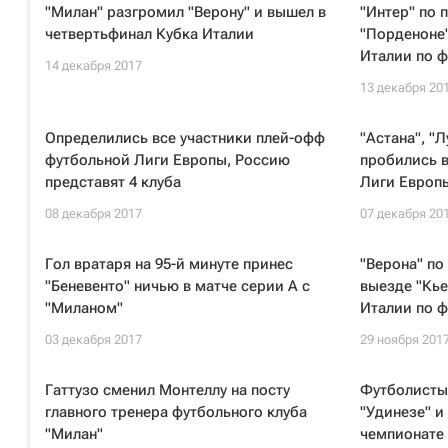
"Милан" разгромил "Верону" и вышел в
"Интер" по 
четвертьфинал Кубка Италии
"Порденоне"
Италии по ф
14 декабря 2017
13 декабря 20
Определились все участники плей-офф
"Астана", "
футбольной Лиги Европы, Россию
пробились 
представят 4 клуба
Лиги Европ
08 декабря 2017
07 декабря 20
Гол вратаря на 95-й минуте принес
"Верона" по
"Беневенто" ничью в матче серии А с
выезде "Кье
"Миланом"
Италии по ф
03 декабря 2017
29 ноября 201
Гаттузо сменил Монтеллу на посту
Футболисты
главного тренера футбольного клуба
"Удинезе" и
"Милан"
чемпионате