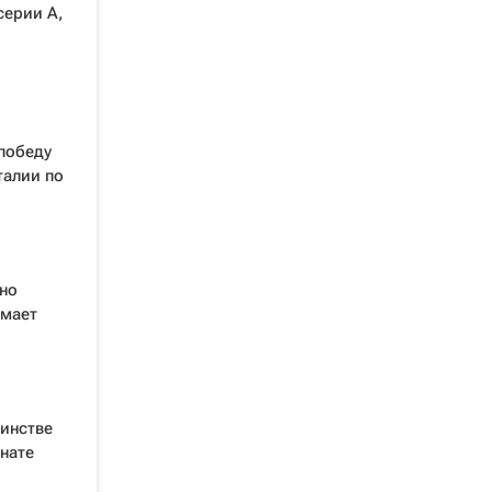
серии А,
победу
талии по
дно
имает
инстве
нате