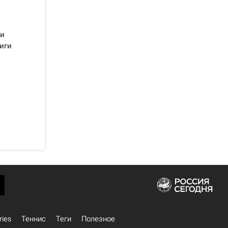
 и
иги
ries
Теннис
Теги
Полезное