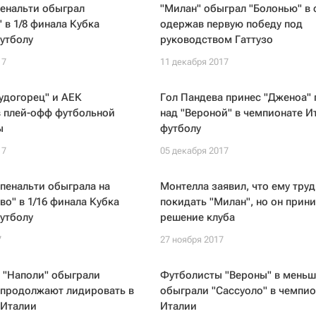
пенальти обыграл
"Милан" обыграл "Болонью" в 
 в 1/8 финала Кубка
одержав первую победу под
утболу
руководством Гаттузо
17
11 декабря 2017
Лудогорец" и АЕК
Гол Пандева принес "Дженоа" 
в плей-офф футбольной
над "Вероной" в чемпионате И
ы
футболу
17
05 декабря 2017
 пенальти обыграла на
Монтелла заявил, что ему тру
во" в 1/16 финала Кубка
покидать "Милан", но он прин
утболу
решение клуба
7
27 ноября 2017
 "Наполи" обыграли
Футболисты "Вероны" в меньш
 продолжают лидировать в
обыграли "Сассуоло" в чемпио
 Италии
Италии