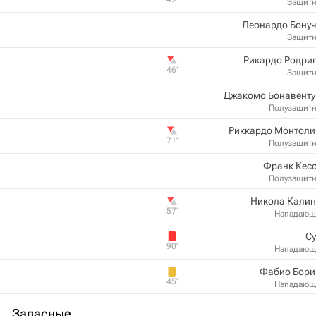
Защит
Леонардо Бонуч
Защит
Рикардо Родри
46‎’‎
Защит
Джакомо Бонавенту
Полузащит
Риккардо Монтоли
71‎’‎
Полузащит
Франк Кесс
Полузащит
Никола Калин
57‎’‎
Нападающ
Су
90‎’‎
Нападающ
Фабио Бори
45‎’‎
Нападающ
Запасные