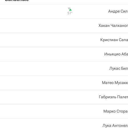
Андре Сил
57‎’‎
Хакан Чалхано
Кристиан Сап
Иньяцио Аба
Лукас Би
Матео Мусакк
Габриэль Пале
Марко Стора
Лука Антоне