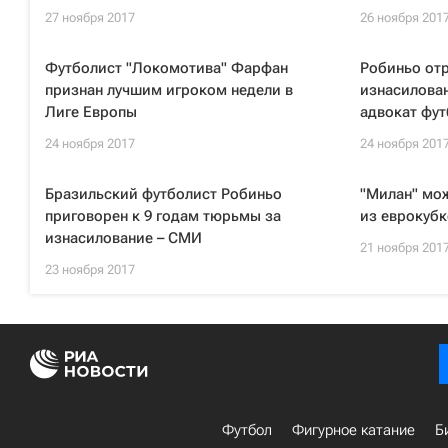
27 ноября 2017
26 ноября 201
Футболист "Локомотива" Фарфан
Робиньо отр
признан лучшим игроком недели в
изнасилован
Лиге Европы
адвокат фут
24 ноября 2017
24 ноября 201
Бразильский футболист Робиньо
"Милан" мо
приговорен к 9 годам тюрьмы за
из еврокубк
изнасилование – СМИ
21 ноября 201
23 ноября 2017
Футбол
Фигурное катание
Б