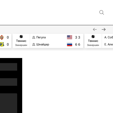
0
3
3
Д. Пегула
А. Со
Теннис
Теннис
0
6
6
Д. Шнайдер
Е. Ал
Завершен
Завершен