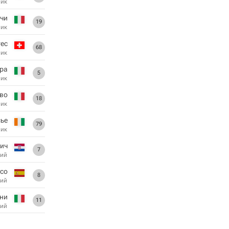
ник
чи
19
ник
гес
68
ник
ра
5
ник
во
18
ник
ье
79
ник
ич
7
ий
со
8
ий
ни
11
ий