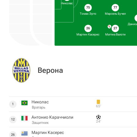
Николас
75
77
Томас Эрто
Марсель Бучел
Даниэ
26
27
Мартин Касерес
Маттиа Валоти
Верона
Николас
1
65‎’‎
Вратарь
Антонио Караччиоли
12
24‎’‎
Защитник
Мартин Касерес
26