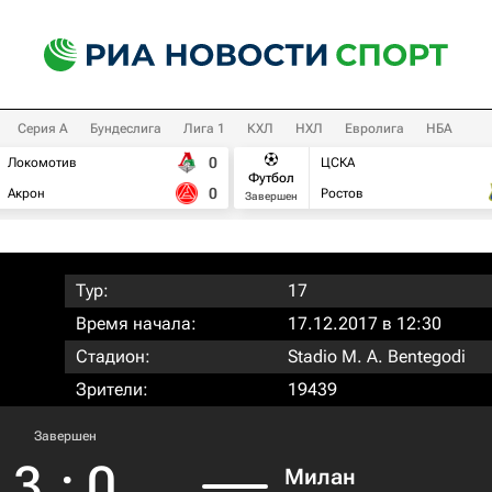
Серия А
Бундеслига
Лига 1
КХЛ
НХЛ
Евролига
НБА
0
Локомотив
ЦСКА
Футбол
0
Акрон
Ростов
Завершен
Тур:
17
Время начала:
17.12.2017 в 12:30
Стадион:
Stadio M. A. Bentegodi
Зрители:
19439
Завершен
3
:
0
Милан