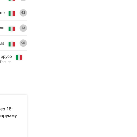
оне
63
ли
73
ма
90
аррусо
Тренер
ез 18-
нарумму