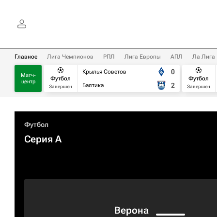
Главное
Лига Чемпионов
РПЛ
Лига Европы
АПЛ
Ла Лига
0
Крылья Советов
Матч-
Футбол
Футбол
центр
2
Балтика
Завершен
Завершен
Футбол
Серия А
Верона