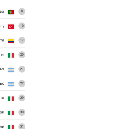
ва
9
глу
10
ата
17
те
20
лья
21
ьо
22
тта
29
ри
30
лли
31