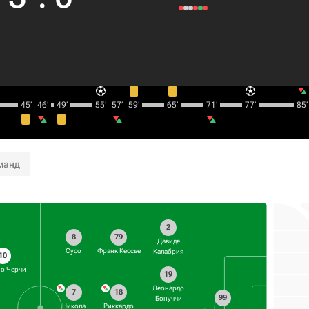
45‎’‎
46‎’‎
49‎’‎
55‎’‎
57‎’‎
59‎’‎
65‎’‎
71‎’‎
77‎’‎
85‎’‎
манд
2
8
79
Давиде
Сусо
Франк Кессье
Калабрия
10
ио Черчи
19
Леонардо
7
18
99
Бонуччи
Никола
Риккардо