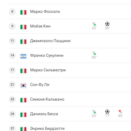
Марко Фоссати
8
Мойзе Кин
9
32‎’‎
55‎’‎
Джампаоло Паццини
11
Франко Сукулини
14
85‎’‎
Марко Сильвестри
17
Сон-Ву Ли
21
Симоне Кальвано
23
Даниэль Бесса
24
22‎’‎
77‎’‎
85‎’‎
Энрико Бирдзотти
37