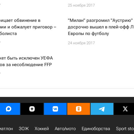
7
25 ноября 2017
ицает обвинение в
"Милан" разгромил "Аустрию"
ии и обжалует приговор –
досрочно вышел в плей-офф Л
болиста
Европы по футболу
7
24 ноября 2017
жет быть исключен УЕФА
ов за несоблюдение FFP
7
иатлон
ЗОЖ
Хоккей
Авто/мото
Единоборства
Sport sto