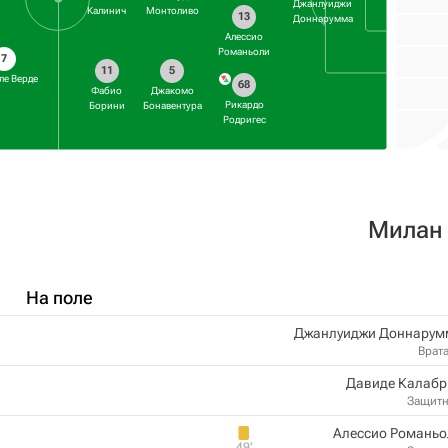
Джанлуиджи
Калинич
Монтоливо
13
Доннарумма
Алессио
Романьоли
7
11
5
ле Верде
68
Фабио
Джакомо
Рикардо
Борини
Бонавентура
Родригес
Милан
На поле
Джанлуиджи Доннарум
Врат
Давиде Калабр
Защит
Алессио Романьо
49‎’‎