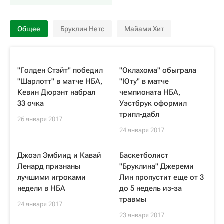
Общее
Бруклин Нетс
Майами Хит
"Голден Стэйт" победил
"Оклахома" обыграла
"Шарлотт" в матче НБА,
"Юту" в матче
Кевин Дюрэнт набрал
чемпионата НБА,
33 очка
Уэстбрук оформил
трипл-дабл
26 января 2017
24 января 2017
Джоэл Эмбиид и Кавай
Баскетболист
Ленард признаны
"Бруклина" Джереми
лучшими игроками
Лин пропустит еще от 3
недели в НБА
до 5 недель из-за
травмы
24 января 2017
23 января 2017