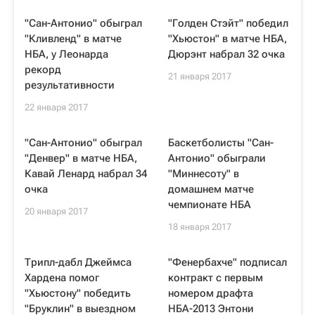
"Сан-Антонио" обыграл
"Голден Стэйт" победил
"Кливленд" в матче
"Хьюстон" в матче НБА,
НБА, у Леонарда
Дюрэнт набрал 32 очка
рекорд
21 января 2017
результативности
22 января 2017
"Сан-Антонио" обыграл
Баскетболисты "Сан-
"Денвер" в матче НБА,
Антонио" обыграли
Кавай Ленард набрал 34
"Миннесоту" в
очка
домашнем матче
чемпионате НБА
20 января 2017
18 января 2017
Трипл-дабл Джеймса
"Фенербахче" подписал
Хардена помог
контракт с первым
"Хьюстону" победить
номером драфта
"Бруклин" в выездном
НБА-2013 Энтони