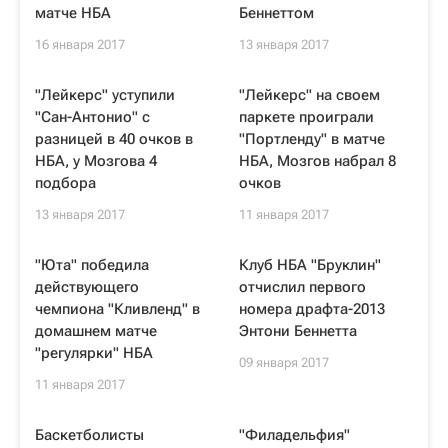
матче НБА
Беннеттом
16 января 2017
13 января 2017
"Лейкерс" уступили
"Лейкерс" на своем
"Сан-Антонио" с
паркете проиграли
разницей в 40 очков в
"Портленду" в матче
НБА, у Мозгова 4
НБА, Мозгов набрал 8
подбора
очков
13 января 2017
11 января 2017
"Юта" победила
Клуб НБА "Бруклин"
действующего
отчислил первого
чемпиона "Кливленд" в
номера драфта-2013
домашнем матче
Энтони Беннетта
"регулярки" НБА
09 января 2017
11 января 2017
Баскетболисты
"Филадельфия"