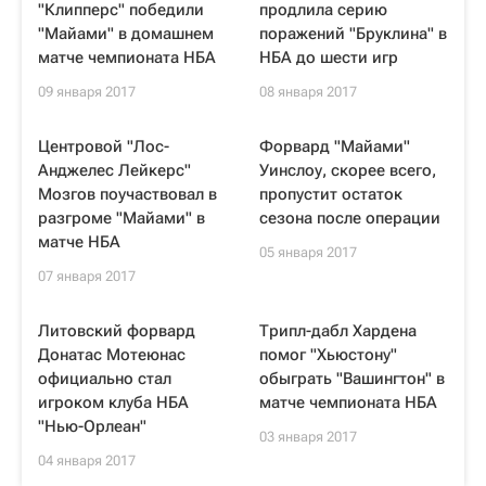
"Клипперс" победили
продлила серию
"Майами" в домашнем
поражений "Бруклина" в
матче чемпионата НБА
НБА до шести игр
09 января 2017
08 января 2017
Центровой "Лос-
Форвард "Майами"
Анджелес Лейкерс"
Уинслоу, скорее всего,
Мозгов поучаствовал в
пропустит остаток
разгроме "Майами" в
сезона после операции
матче НБА
05 января 2017
07 января 2017
Литовский форвард
Трипл-дабл Хардена
Донатас Мотеюнас
помог "Хьюстону"
официально стал
обыграть "Вашингтон" в
игроком клуба НБА
матче чемпионата НБА
"Нью-Орлеан"
03 января 2017
04 января 2017