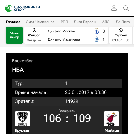
Главное
Лига Чемпионов
РПЛ
Лига Европы
АПЛ
Ла Лига
3
Динамо Москва
Матч-
Футбол
Футбол
центр
1
Динамо Махачкала
Завершен
09.08 17:00
Баскетбол
НБА
Тур:
1
Время начала:
26.01.2017 в 03:30
Зрители:
14929
Завершен
106
:
109
Бруклин
Майами