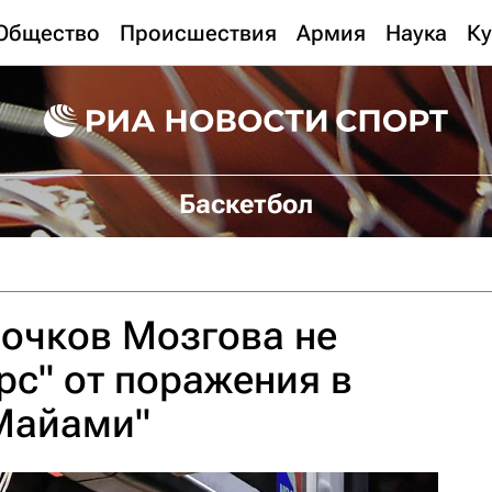
Общество
Происшествия
Армия
Наука
Ку
Баскетбол
очков Мозгова не
рс" от поражения в
"Майами"