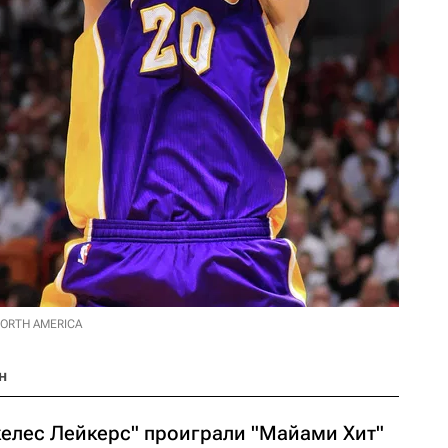
 NORTH AMERICA
н
елес Лейкерс" проиграли "Майами Хит"