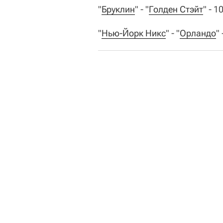
"
Бруклин
" - "
Голден Стэйт
" - 1
"
Нью-Йорк Никс
" - "
Орландо
"