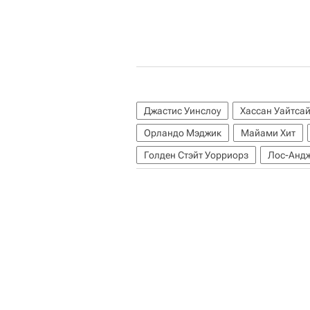
Джастис Уинслоу
Хассан Уайтса
Орландо Мэджик
Майами Хит
Голден Стэйт Уорриорз
Лос-Андж