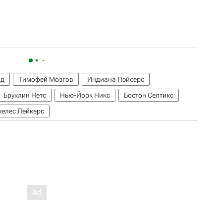
йд
Тимофей Мозгов
Индиана Пэйсерс
Бруклин Нетс
Нью-Йорк Никс
Бостон Селтикс
елес Лейкерс