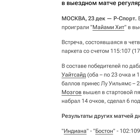
в выездном матче регуля
МОСКВА, 23 дек — Р-Спорт.
Б
проиграли "
Майами Хит
" в в
Встреча, состоявшаяся в чет
паркета со счетом 115:107 (17:
В составе победителей по да
Уайтсайд
(оба – по 23 очка и
баллов принес Лу Уильямс – 
Мозгов
вышел в стартовой пя
набрал 14 очков, сделал 6 по
Результаты других матчей д
"
Индиана
" - "
Бостон
" - 102:109