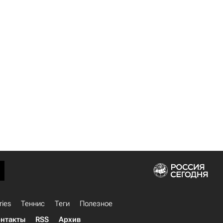
ries
Теннис
Теги
Полезное
нтакты
RSS
Архив