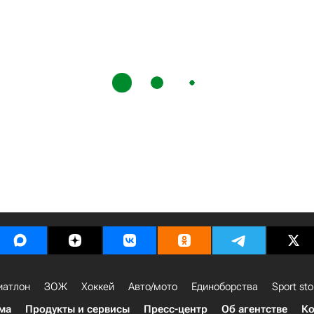
иатлон
ЗОЖ
Хоккей
Авто/мото
Единоборства
Sport sto
ма
Продукты и сервисы
Пресс-центр
Об агентстве
Ко