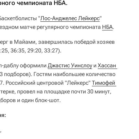
рного чемпионата НБА.
аскетболисты "
Лос-Анджелес Лейкерс
"
ыездном матче регулярного чемпионата
НБА
.
верг в Майами, завершилась победой хозяев
25, 36:35, 29:20, 33:27).
бл-даблу оформили
Джастис Уинслоу
и
Хассан 
 13 подборов). Гостям наибольшее количество
27. Российский центровой "Лейкерс"
Тимофей 
терке, провел на площадке почти 30 минут,
дборов и один блок-шот.
ня:
,